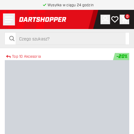
Wysyłka w ciągu 24 godzin
Menu
0
Konto
Moja lista 
Kos
powrót do strony głównej
szukaj
szukaj
-
20
%
Top 10 Akcesoria