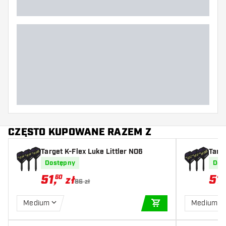
CZĘSTO KUPOWANE RAZEM Z
Target K-Flex Luke Littler NO6
Targe
Dostępny
Dos
51
,
51
,
60
zł
86 zł
Medium
Medium
DODAJ DO KOSZYK