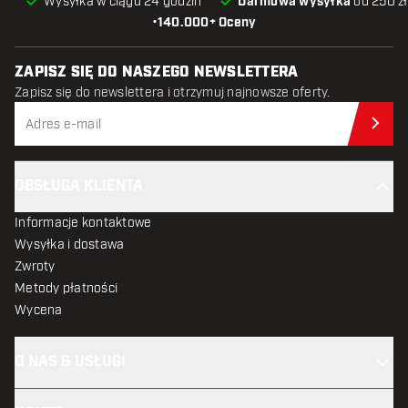
Wysyłka w ciągu 24 godzin
Darmowa wysyłka
od 250 zł
•
140.000+ Oceny
ZAPISZ SIĘ DO NASZEGO NEWSLETTERA
Zapisz się do newslettera i otrzymuj najnowsze oferty.
Zap
OBSŁUGA KLIENTA
Informacje kontaktowe
Wysyłka i dostawa
Zwroty
Metody płatności
Wycena
O NAS & USŁUGI