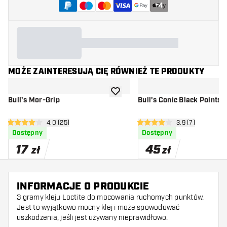
+
4
MOŻE ZAINTERESUJĄ CIĘ RÓWNIEŻ TE PRODUKTY
dodaj do listy życzeń
Bull's Mor-Grip
Bull's Conic Black Points
otwórz panel recenzji
4.0 (25)
otwórz panel rec
3.9 (7)
4 gwiazdki oceny
3.9 gwiazdki oceny
Dostępny
Dostępny
17
45
zł
zł
INFORMACJE O PRODUKCIE
3 gramy kleju Loctite do mocowania ruchomych punktów.
Jest to wyjątkowo mocny klej i może spowodować
uszkodzenia, jeśli jest używany nieprawidłowo.