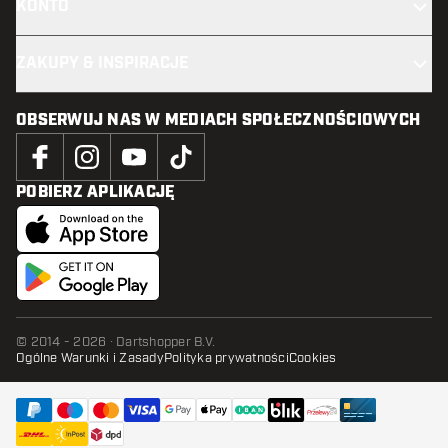
KONTO
ZAKUPY & INSPIRACJE
OBSERWUJ NAS W MEDIACH SPOŁECZNOŚCIOWYCH
POBIERZ APLIKACJĘ
© 2014 - 2026 · Dartshopper B.V.
Ogólne Warunki i Zasady
Polityka prywatności
Cookies
DODAJ DO KOSZYKA
dodaj