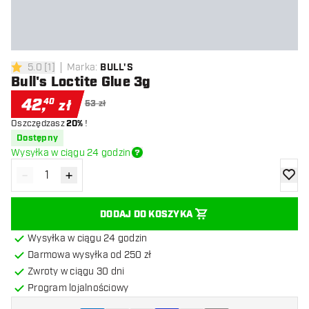
5.0
[
1
]
Marka
:
BULL'S
5 gwiazdki oceny
Bull's Loctite Glue 3g
42
,
40
zł
53 zł
Oszczędzasz
20%
!
Dostępny
Wysyłka w ciągu 24 godzin
-
+
Zmniejsz ilość
Zwiększ ilość
dodaj 
DODAJ DO KOSZYKA
Wysyłka w ciągu 24 godzin
Darmowa wysyłka od 250 zł
Zwroty w ciągu 30 dni
Program lojalnościowy