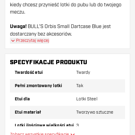
kiedy chcesz przynieść lotki do pubu lub do twojego
meczu.
Uwaga!
BULL'S Orbis Small Dartcase Blue jest
dostarczany bez akcesoriów.
Przeczytaj więcej
SPECYFIKACJE PRODUKTU
Twardość etui
Twardy
pełni zmontowany lotki
Tak
Etui dla
Lotki Steel
Etui materiał
Tworzywo sztuczne
Lotki ilościowe wielkości etui
3
Zobacz wszystkie specyfikacje