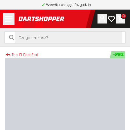
Wysyłka w ciągu 24 godzin
Menu
0
Konto
Moja lista 
Kos
powrót do strony głównej
szukaj
szukaj
-
25
%
Top 10 Dart Etui