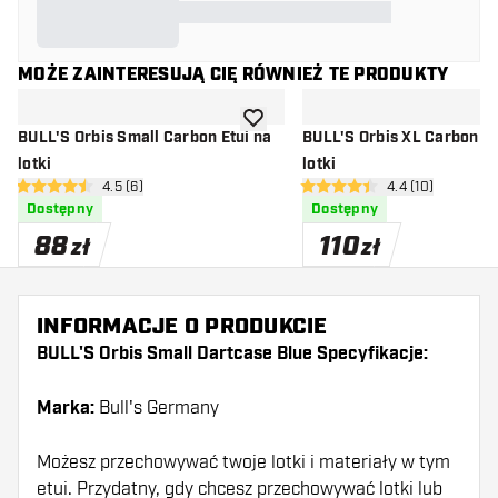
MOŻE ZAINTERESUJĄ CIĘ RÓWNIEŻ TE PRODUKTY
dodaj do listy życzeń
BULL'S Orbis Small Carbon Etui na
BULL'S Orbis XL Carbon Etui na
lotki
lotki
otwórz panel recenzji
4.5 (6)
otwórz panel rec
4.4 (10)
4.5 gwiazdki oceny
4.4 gwiazdki oceny
Dostępny
Dostępny
88
110
zł
zł
INFORMACJE O PRODUKCIE
BULL'S Orbis Small Dartcase Blue Specyfikacje:
Marka:
Bull's Germany
Możesz przechowywać twoje lotki i materiały w tym
etui. Przydatny, gdy chcesz przechowywać lotki lub