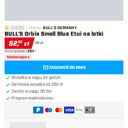
4.8
[
6
]
Marka
:
BULL'S GERMANY
4.8 gwiazdki oceny
BULL'S Orbis Small Blue Etui na lotki
52
,
50
zł
70 zł
Oszczędzasz
25%
!
Niedostępny
ZADZWOŃ DO MNIE
Wysyłka w ciągu 24 godzin
Darmowa wysyłka od 250 zł
Zwroty w ciągu 30 dni
Program lojalnościowy
+
4