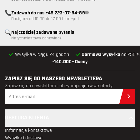
Zadzwoń do nas +48 223-07-94-89
Obsługa klienta niedostępna
Dostępny od 10:00 do 17:00 (pon.-pt.)
Najczęściej zadawane pytania
Natychmiastowa odpowiedź
Wysyłka w ciągu 24 godzin
Darmowa wysyłka
od 250 zł
•
140.000+ Oceny
ZAPISZ SIĘ DO NASZEGO NEWSLETTERA
Zapisz się do newslettera i otrzymuj najnowsze oferty.
Zap
OBSŁUGA KLIENTA
Informacje kontaktowe
Wysyłka i dostawa