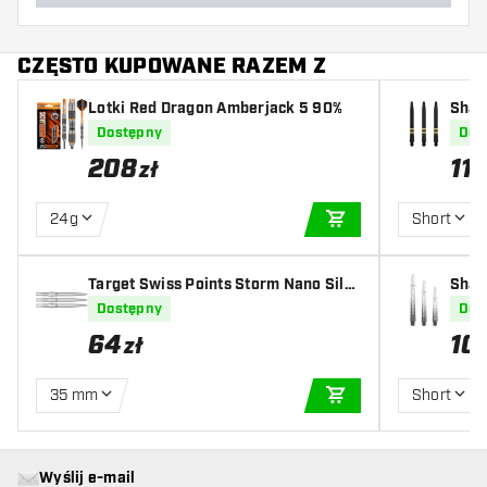
CZĘSTO KUPOWANE RAZEM Z
Lotki Red Dragon Amberjack 5 90%
Shaf
d
Dostępny
Dos
208
11
,
5
zł
24g
Short
DODAJ DO KOSZYK
Target Swiss Points Storm Nano Silv
Shaf
er
ar
Dostępny
Dos
64
10
zł
35 mm
Short
DODAJ DO KOSZYK
Wyślij e-mail