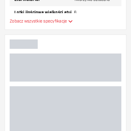
Lotki ilościowe wielkości etui
6
Zobacz wszystkie specyfikacje
Główny kolor