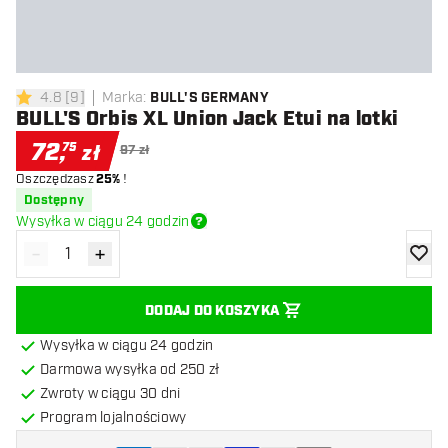
4.8
[
9
]
Marka
:
BULL'S GERMANY
4.8 gwiazdki oceny
BULL'S Orbis XL Union Jack Etui na lotki
72
,
75
zł
97 zł
Oszczędzasz
25%
!
Dostępny
Wysyłka w ciągu 24 godzin
-
+
Zmniejsz ilość
Zwiększ ilość
dodaj 
DODAJ DO KOSZYKA
Wysyłka w ciągu 24 godzin
Darmowa wysyłka od 250 zł
Zwroty w ciągu 30 dni
Program lojalnościowy