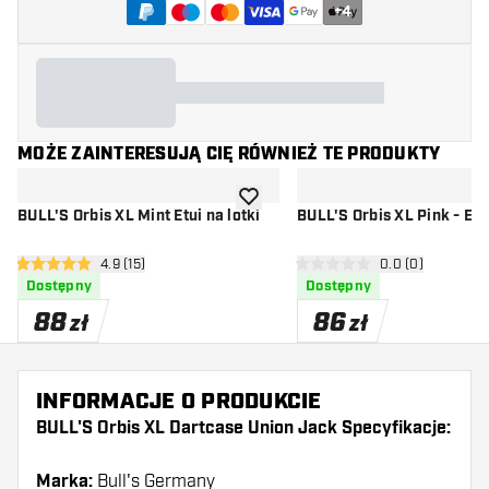
+
4
MOŻE ZAINTERESUJĄ CIĘ RÓWNIEŻ TE PRODUKTY
dodaj do listy życzeń
BULL'S Orbis XL Mint Etui na lotki
BULL'S Orbis
otwórz panel recenzji
4.9 (15)
otwórz panel rec
0.0 (0)
4.9 gwiazdki oceny
0 gwiazdki oceny
Dostępny
Dostępny
88
86
zł
zł
INFORMACJE O PRODUKCIE
BULL'S Orbis XL Dartcase Union Jack Specyfikacje:
Marka:
Bull's Germany