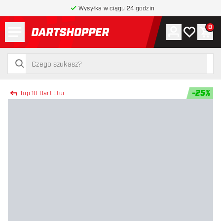
Wysyłka w ciągu 24 godzin
Menu
0
Konto
Moja lista 
Kos
powrót do strony głównej
szukaj
szukaj
-
25
%
Top 10 Dart Etui