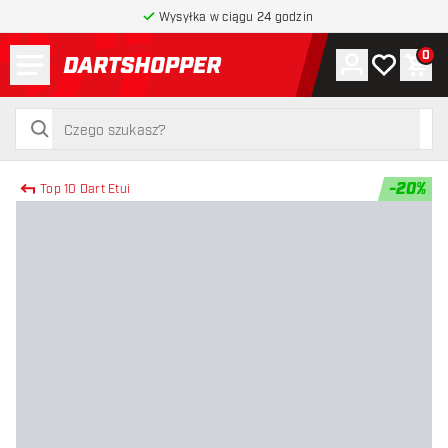
Wysyłka w ciągu 24 godzin
Menu
0
Konto
Moja lista 
Kos
powrót do strony głównej
szukaj
szukaj
-
20
%
Top 10 Dart Etui