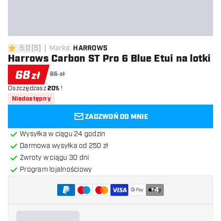
5.0
[
5
]
Marka
:
HARROWS
5 gwiazdki oceny
Harrows Carbon ST Pro 6 Blue Etui na lotki
68
zł
85 zł
Oszczędzasz
20%
!
Niedostępny
ZADZWOŃ DO MNIE
Wysyłka w ciągu 24 godzin
Darmowa wysyłka od 250 zł
Zwroty w ciągu 30 dni
Program lojalnościowy
+
4