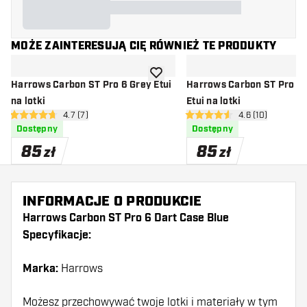
MOŻE ZAINTERESUJĄ CIĘ RÓWNIEŻ TE PRODUKTY
dodaj do listy życzeń
Harrows Carbon ST Pro 6 Grey Etui
Harrows Carbon ST Pro 6 Green
na lotki
Etui na lotki
otwórz panel recenzji
4.7 (7)
otwórz panel rec
4.6 (10)
4.7 gwiazdki oceny
4.6 gwiazdki oceny
Dostępny
Dostępny
85
85
zł
zł
INFORMACJE O PRODUKCIE
Harrows Carbon ST Pro 6 Dart Case Blue
Specyfikacje:
Marka:
Harrows
Możesz przechowywać twoje lotki i materiały w tym