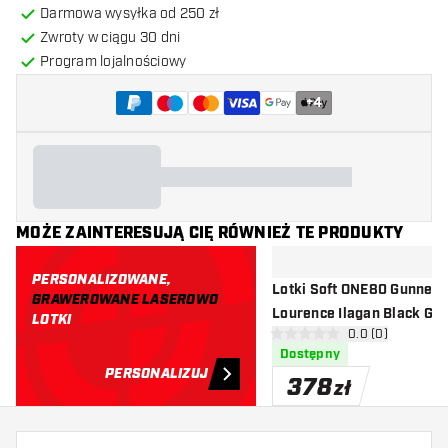
Darmowa wysyłka od 250 zł
Zwroty w ciągu 30 dni
Program lojalnościowy
+
4
MOŻE ZAINTERESUJĄ CIĘ RÓWNIEŻ TE PRODUKTY
PERSONALIZOWANE,
Lotki Soft ONE80 Gunner 
GRAWEROWANE LASEROWO
Lourence Ilagan Black Go
LOTKI
otwórz panel rec
0.0 (0)
0 gwiazdki oceny
Dostępny
PERSONALIZUJ
378
zł