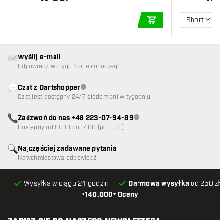
Short
DODAJ DO KOSZYK
Wyślij e-mail
Odpowiedź w ciągu 1 dnia roboczego
Czat z Dartshopper
Obsługa klienta niedostępna
Czat jest dostępny 24/7, siedem dni w tygodniu
Zadzwoń do nas +48 223-07-94-89
Obsługa klienta niedostępna
Dostępny od 10:00 do 17:00 (pon.-pt.)
Najczęściej zadawane pytania
Natychmiastowa odpowiedź
Wysyłka w ciągu 24 godzin
Darmowa wysyłka
od 250 zł
•
140.000+ Oceny