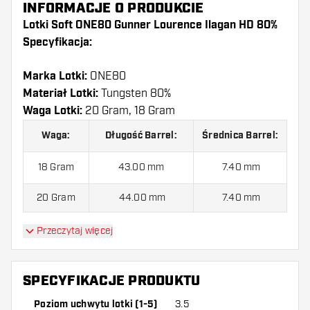
INFORMACJE O PRODUKCIE
Lotki Soft ONE80 Gunner Lourence Ilagan HD 80%
Specyfikacja:
Marka Lotki:
ONE80
Materiał Lotki:
Tungsten 80%
Waga Lotki:
20 Gram, 18 Gram
Waga:
Długość Barrel:
Średnica Barrel:
18 Gram
43.00 mm
7.40 mm
20 Gram
44.00 mm
7.40 mm
Przeczytaj więcej
Lotki Soft ONE80 Gunner Lourence Ilagan HD 80%
jest dostarczony z:
3 Lotki, 3 Piórki i 6 Shafty.
SPECYFIKACJE PRODUKTU
Poziom uchwytu lotki (1-5)
3.5