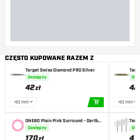
Waga lotki
Szerokość lotki (MM)
Długość lotki (MM)
CZĘSTO KUPOWANE RAZEM Z
Target Swiss Diamond PRO Silver
Targ
Dostępny
Dos
42
42
zł
40 mm
40 mm
DODAJ DO KOSZYK
ONE80 Plain Pink Surround - Dartboa
Targ
rd Surround
Dostępny
Dos
170
47
zł