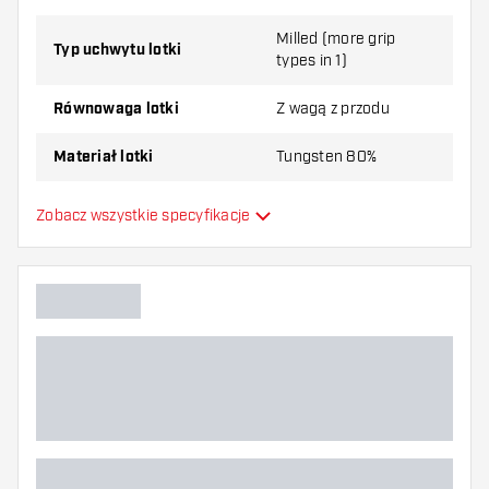
Milled (more grip
Typ uchwytu lotki
types in 1)
Równowaga lotki
Z wagą z przodu
Materiał lotki
Tungsten 80%
Typ Dartowy chwyt na nos
Smooth
Zobacz wszystkie specyfikacje
Gracz w darta
Kolor lotki
Kształt nosa lotki
Strefa uchwytu lotki
Kształt lotki