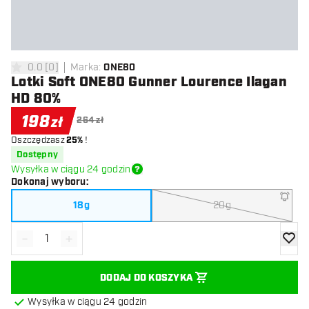
0.0
[
0
]
Marka
:
ONE80
0 gwiazdki oceny
Lotki Soft ONE80 Gunner Lourence Ilagan
HD 80%
198
zł
264 zł
Oszczędzasz
25%
!
Dostępny
Wysyłka w ciągu 24 godzin
Dokonaj wyboru
:
18g
20g
-
+
Zmniejsz ilość
Zwiększ ilość
dodaj 
DODAJ DO KOSZYKA
Wysyłka w ciągu 24 godzin