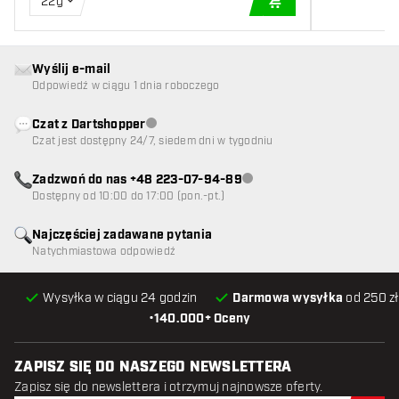
22g
DODAJ DO KOSZYK
Wyślij e-mail
Odpowiedź w ciągu 1 dnia roboczego
Czat z Dartshopper
Obsługa klienta niedostępna
Czat jest dostępny 24/7, siedem dni w tygodniu
Zadzwoń do nas +48 223-07-94-89
Obsługa klienta niedostępna
Dostępny od 10:00 do 17:00 (pon.-pt.)
Najczęściej zadawane pytania
Natychmiastowa odpowiedź
Wysyłka w ciągu 24 godzin
Darmowa wysyłka
od 250 zł
•
140.000+ Oceny
ZAPISZ SIĘ DO NASZEGO NEWSLETTERA
Zapisz się do newslettera i otrzymuj najnowsze oferty.