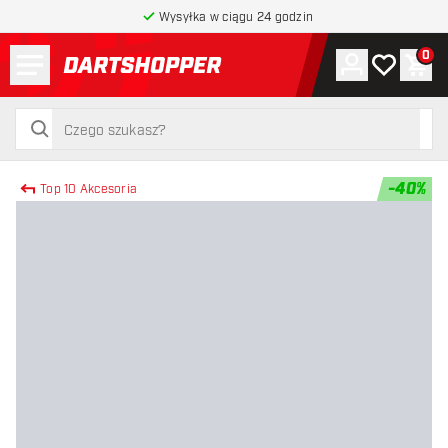
Wysyłka w ciągu 24 godzin
Menu
0
Konto
Moja lista 
Kos
powrót do strony głównej
szukaj
szukaj
-
40
%
Top 10 Akcesoria