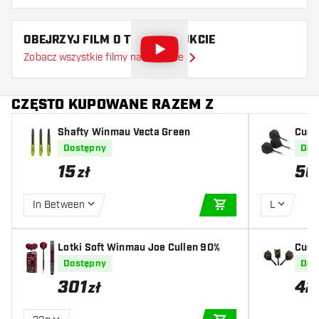
OBEJRZYJ FILM O TYM PRODUKCIE
Zobacz wszystkie filmy na YouTube
CZĘSTO KUPOWANE RAZEM Z
Shafty Winmau Vecta Green
Cues
light
Dostępny
Dos
15
50
zł
In Between
L
DODAJ DO KOSZYK
Lotki Soft Winmau Joe Cullen 90%
Cueso
s - C
Dostępny
Dos
301
42
zł