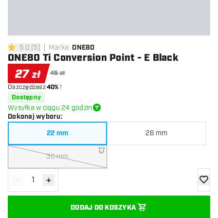
5.0
[
5
]
Marka
:
ONE80
5 gwiazdki oceny
ONE80 Ti Conversion Point - E Black
27
zł
45 zł
Oszczędzasz
40%
!
Dostępny
Wysyłka w ciągu 24 godzin
Dokonaj wyboru
:
22 mm
26 mm
30 mm
-
+
Zmniejsz ilość
Zwiększ ilość
dodaj 
DODAJ DO KOSZYKA