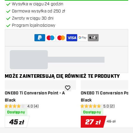
Wysyłka w ciągu 24 godzin
Darmowa wysyłka od 250 zł
Zwroty w ciągu 30 dni
Program lojalnościowy
+
4
MOŻE ZAINTERESUJĄ CIĘ RÓWNIEŻ TE PRODUKTY
dodaj do listy życzeń
ONE80 Ti Conversion Point - A
ONE80 Ti Conversion Point
Black
Black
otwórz panel recenzji
4.0 (4)
otwórz panel rec
5.0 (2)
4 gwiazdki oceny
5 gwiazdki oceny
Dostępny
Dostępny
45
27
zł
zł
45 zł