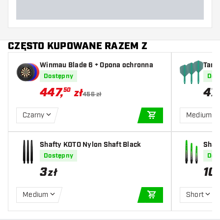
CZĘSTO KUPOWANE RAZEM Z
Winmau Blade 6 + Opona ochronna
Targ
Dostępny
Dos
447
,
47
50
zł
456 zł
Czarny
Medium
DODAJ DO KOSZYK
Shafty KOTO Nylon Shaft Black
Shaf
en
Dostępny
Dos
3
10
zł
Medium
Short
DODAJ DO KOSZYK