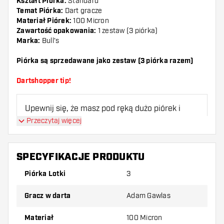
Kształt Piórka:
Standard
Temat Piórka:
Dart gracze
Materiał Piórek:
100 Micron
Zawartość opakowania:
1 zestaw (3 piórka)
Marka:
Bull's
Piórka są sprzedawane jako zestaw (3 piórka razem)
Dartshopper tip!
Upewnij się, że masz pod ręką dużo piórek i
shaftów. Mogą one zostać uszkodzone lub
Przeczytaj więcej
złamane w wyniku użytkowania.
SPECYFIKACJE PRODUKTU
Wypróbuj inny kształt, materiał lub grubość
piórek, aby dowiedzieć się, który wariant
Piórka Lotki
3
najbardziej Ci odpowiada!
Gracz w darta
Adam Gawlas
Materiał
100 Micron