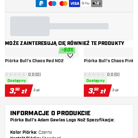
+
4
MOŻE ZAINTERESUJĄ CIĘ RÓWNIEŻ TE PRODUKTY
-
50
%
dodaj do listy życzeń
Piórka Bull's Chaos Red NO2
Piórka Bull's Chaos Pink 
otwórz panel recenzji
0.0 (0)
otwórz panel rec
0.0 (0)
0 gwiazdki oceny
0 gwiazdki oceny
Dostępny
Dostępny
3
,
3
,
50
50
zł
zł
7 zł
7 zł
INFORMACJE O PRODUKCIE
Piórka Bull's Adam Gawlas Logo No2 Specyfikacje:
Kolor Piórka:
Czarny