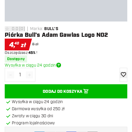
0.0
[
0
]
Marka
:
BULL'S
0 gwiazdki oceny
Piórka Bull's Adam Gawlas Logo NO2
4
,
40
zł
8 zł
Oszczędzasz
45%
!
Dostępny
Wysyłka w ciągu 24 godzin
-
+
Zmniejsz ilość
Zwiększ ilość
dodaj 
DODAJ DO KOSZYKA
Wysyłka w ciągu 24 godzin
Darmowa wysyłka od 250 zł
Zwroty w ciągu 30 dni
Program lojalnościowy