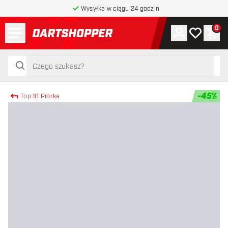
Wysyłka w ciągu 24 godzin
Menu
0
Konto
Moja lista 
Kos
powrót do strony głównej
szukaj
szukaj
-
45
%
Top 10 Piórka