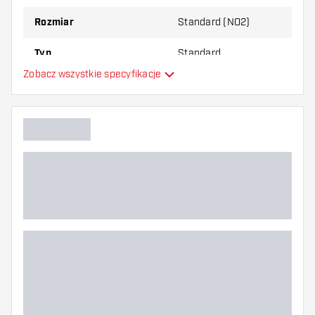
Rozmiar
Standard (NO2)
Typ
Standard
Zobacz wszystkie specyfikacje
Elastyczność
Główny kolor