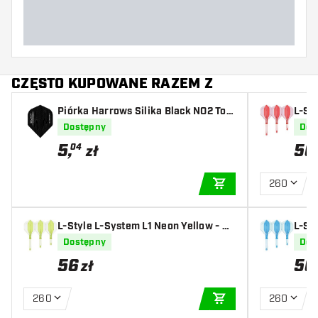
CZĘSTO KUPOWANE RAZEM Z
Piórka Harrows Silika Black NO2 Tou
L-Sty
gh Crystalline Coated
a do
Dostępny
Dos
5
,
56
04
zł
260
DODAJ DO KOSZYK
L-Style L-System L1 Neon Yellow - Pi
L-Sty
órka do Darta
ka d
Dostępny
Dos
56
56
zł
260
260
DODAJ DO KOSZYK