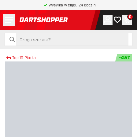
Wysyłka w ciągu 24 godzin
Menu
0
Konto
Moja lista 
Kos
powrót do strony głównej
szukaj
szukaj
-
45
%
Top 10 Piórka