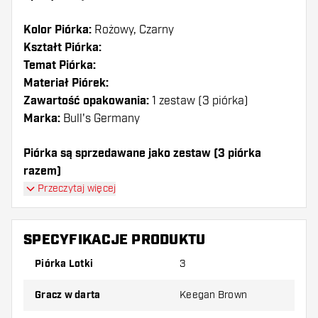
Kolor Piórka:
Rożowy, Czarny
Kształt Piórka:
Temat Piórka:
Materiał Piórek:
Zawartość opakowania:
1 zestaw (3 piórka)
Marka:
Bull's Germany
Piórka są sprzedawane jako zestaw (3 piórka
razem)
Przeczytaj więcej
Dartshopper tip!
Upewnij się, że masz pod ręką dużo piórek i
SPECYFIKACJE PRODUKTU
shaftów. Mogą one zostać uszkodzone lub
Piórka Lotki
3
złamane w wyniku użytkowania.
Gracz w darta
Keegan Brown
Wypróbuj inny kształt, materiał lub grubość