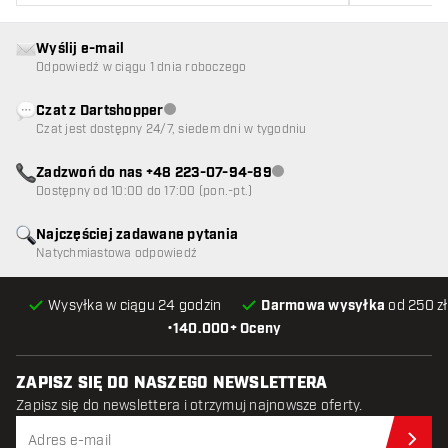
Wyślij e-mail
Odpowiedź w ciągu 1 dnia roboczego
Czat z Dartshopper
Obsługa klienta niedostępna
Czat jest dostępny 24/7, siedem dni w tygodniu
Zadzwoń do nas +48 223-07-94-89
Obsługa klienta niedostępna
Dostępny od 10:00 do 17:00 (pon.-pt.)
Najczęściej zadawane pytania
Natychmiastowa odpowiedź
Wysyłka w ciągu 24 godzin
Darmowa wysyłka
od 250 zł
•
140.000+ Oceny
ZAPISZ SIĘ DO NASZEGO NEWSLETTERA
Zapisz się do newslettera i otrzymuj najnowsze oferty.