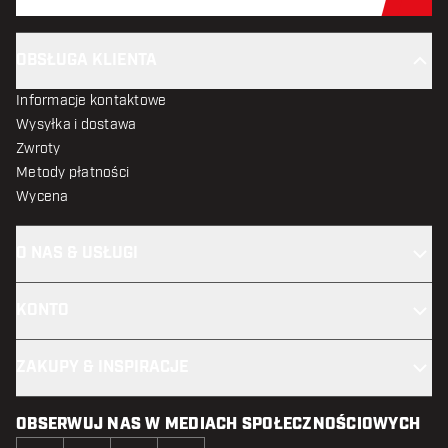
Zap
OBSŁUGA KLIENTA
Informacje kontaktowe
Wysyłka i dostawa
Zwroty
Metody płatności
Wycena
O NAS & USŁUGI
KONTO
ZAKUPY & INSPIRACJE
OBSERWUJ NAS W MEDIACH SPOŁECZNOŚCIOWYCH