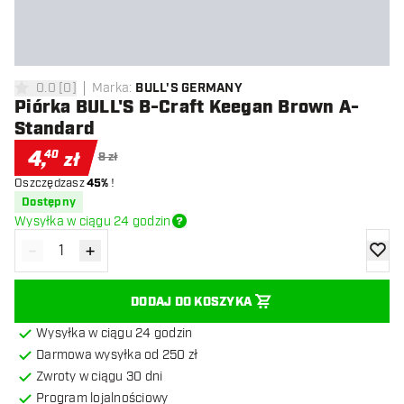
0.0
[
0
]
Marka
:
BULL'S GERMANY
0 gwiazdki oceny
Piórka BULL'S B-Craft Keegan Brown A-
Standard
4
,
40
zł
8 zł
Oszczędzasz
45%
!
Dostępny
Wysyłka w ciągu 24 godzin
-
+
Zmniejsz ilość
Zwiększ ilość
dodaj 
DODAJ DO KOSZYKA
Wysyłka w ciągu 24 godzin
Darmowa wysyłka od 250 zł
Zwroty w ciągu 30 dni
Program lojalnościowy