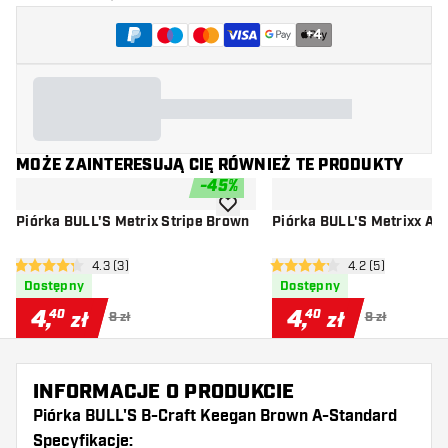
+
4
MOŻE ZAINTERESUJĄ CIĘ RÓWNIEŻ TE PRODUKTY
-
45
%
dodaj do listy życzeń
Piórka BULL'S Metrix Stripe Brown
Piórka BULL'S Metrixx Ad
otwórz panel recenzji
4.3 (3)
otwórz panel rec
4.2 (5)
4.3 gwiazdki oceny
4.2 gwiazdki oceny
Dostępny
Dostępny
4
,
4
,
40
40
zł
zł
8 zł
8 zł
INFORMACJE O PRODUKCIE
Piórka BULL'S B-Craft Keegan Brown A-Standard
Specyfikacje: