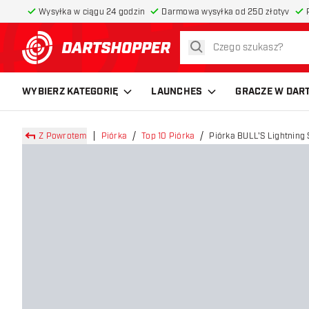
Wysyłka w ciągu 24 godzin
Darmowa wysyłka od 250 złotyv
szukaj
powrót do strony głównej
WYBIERZ KATEGORIĘ
LAUNCHES
GRACZE W DAR
Z Powrotem
Piórka
Top 10 Piórka
Piórka BULL'S Lightning 