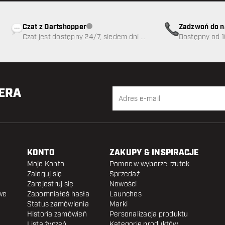
Czat z Dartshopper
Zadzwoń do n
Obsługa klienta niedostępna
Czat jest dostępny 24/7, siedem dni w
89
Dostępny od 1
tygodniu
TERA
KONTO
ZAKUPY & INSPIRACJE
Moje Konto
Pomoc w wyborze rzutek
Zaloguj się
Sprzedaż
Zarejestruj się
Nowości
we
Zapomniałeś hasła
Launches
Status zamówienia
Marki
Historia zamówień
Personalizacja produktu
Lista życzeń
Kategorie produktów