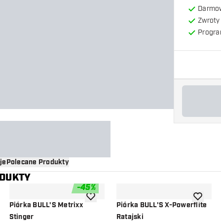
Darmow
Zwroty 
Progra
je
Polecane Produkty
ODUKTY
-
45
%
o listy życzeń
dodaj do listy życzeń
dodaj do 
Piórka BULL'S Metrixx
Piórka BULL'S X-Powerflite
Stinger
Ratajski