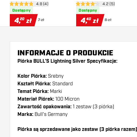
otwórz panel recenzji
4.8 (4)
otwórz panel recen
4.2 (5)
4.8 gwiazdki oceny
4.2 gwiazdki oceny
Dostępny
Dostępny
4
,
4
,
20
40
zł
zł
7 zł
8 zł
INFORMACJE O PRODUKCIE
Piórka BULL'S Lightning Silver Specyfikacje:
Kolor Piórka:
Srebny
Kształt Piórka:
Standard
Temat Piórka:
Marki
Materiał Piórek:
100 Micron
Zawartość opakowania:
1 zestaw (3 piórka)
Marka:
Bull's Germany
Piórka są sprzedawane jako zestaw (3 piórka razem