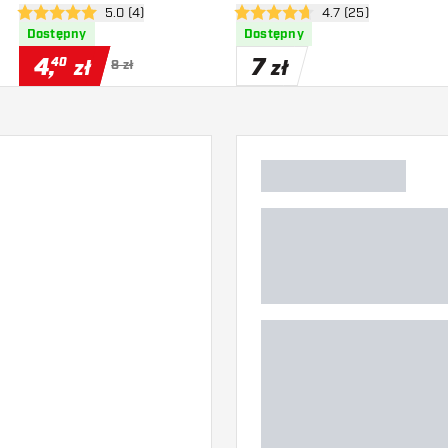
zji
otwórz panel recenzji
5.0 (4)
otwórz panel recenzj
4.7 (25)
5 gwiazdki oceny
4.7 gwiazdki oceny
Dostępny
Dostępny
4
,
7
40
zł
zł
8 zł
)