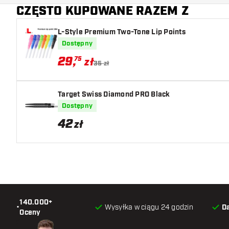
CZĘSTO KUPOWANE RAZEM Z
L-Style Premium Two-Tone Lip Points
Dostępny
29
,
75
zł
35 zł
Target Swiss Diamond PRO Black
Dostępny
42
zł
140.000+
•
Wysyłka w ciągu 24 godzin
D
Oceny