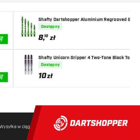
Shafty Dartshopper Aluminium Regrooved Gree
Dostępny
8
,
10
zł
DODAJ DO KOSZYKA
Shafty Unicorn Gripper 4 Two-Tone Black Top
Dostępny
10
zł
DODAJ DO KOSZYKA
Wysyłka w ciągu 24 godzin
Darmowa wysyłka
od 250 złoty