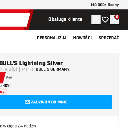
140.000+ Oceny
0
Konto
Moja lista ży
Koszy
Obsługa klienta
PERSONALIZUJ
NOWOŚCI
SPRZEDAŻ
 BULL'S Lightning Silver
4.5 (2)
Marka
:
BULL'S GERMANY
ki oceny
ł
7 zł
z
40%
!
pny
ZADZWOŃ DO MNIE
a w ciągu 24 godzin