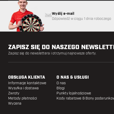
Wyślij e-mail
Odpowiedź w ciągu 1 dnia roboczego
ZAPISZ SIĘ DO NASZEGO NEWSLET
Zapisz się do newslettera i otrzymuj najnowsze oferty.
OBSŁUGA KLIENTA
O NAS & USŁUGI
Informacje kontaktowe
O nas
Wysyłka i dostawa
Blogi
Zwroty
Punkty lojalnościowe
Metody płatności
Kody rabatowe & Bony podarunko
Wycena