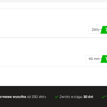
Żółty
40 mm
armowa wysyłka
od 250 złoty
Zwroty w ciągu
30 dni