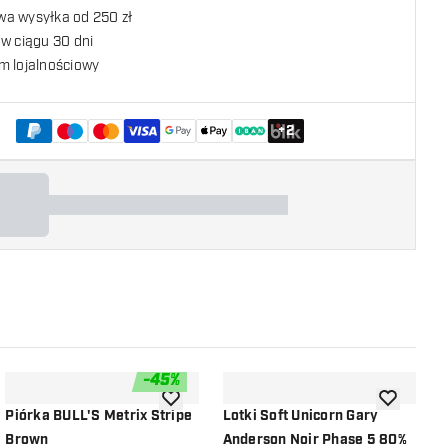
a wysyłka od 250 zł
w ciągu 30 dni
m lojalnościowy
+
2
-
45
%
listy życzeń
dodaj do listy życzeń
dodaj do li
Piórka BULL'S Metrix Stripe
Lotki Soft Unicorn Gary
L
Brown
Anderson Noir Phase 5 80%
A