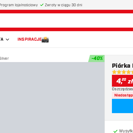
Program lojalnościowy
Zwroty w ciągu 30 dni
TA
INSPIRACJE
-
40
%
Silver
Piórka
4.5 gwiazd
4
,
20
z
Oszczędzas
Niedostę
Wysyłk