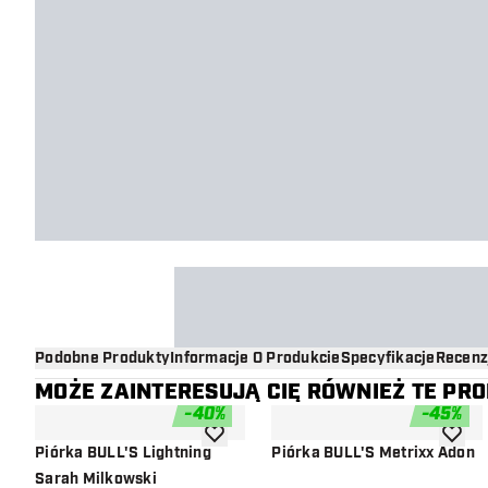
Podobne Produkty
Informacje O Produkcie
Specyfikacje
Recenz
MOŻE ZAINTERESUJĄ CIĘ RÓWNIEŻ TE PR
-
40
%
-
45
%
dodaj do listy życzeń
dodaj d
Piórka BULL'S Lightning
Piórka BULL'S Metrixx Adon
Sarah Milkowski