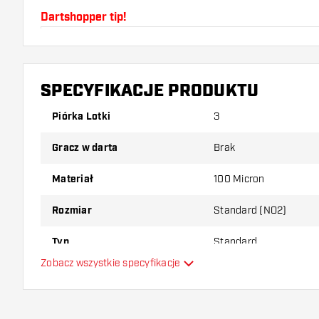
Dartshopper tip!
Upewnij się, że masz pod ręką dużo piórek i shaftó
uszkodzone lub złamane w wyniku użytkowania.
SPECYFIKACJE PRODUKTU
Wypróbuj inny kształt, materiał lub grubość piórek, 
Piórka Lotki
3
który wariant najbardziej Ci odpowiada!
Gracz w darta
Brak
Materiał
100 Micron
Rozmiar
Standard (NO2)
Typ
Standard
Zobacz wszystkie specyfikacje
Elastyczność
Główny kolor