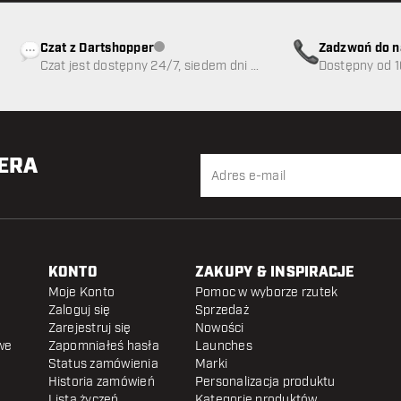
Czat z Dartshopper
Zadzwoń do n
Obsługa klienta niedostępna
Czat jest dostępny 24/7, siedem dni w
89
Dostępny od 1
tygodniu
TERA
KONTO
ZAKUPY & INSPIRACJE
Moje Konto
Pomoc w wyborze rzutek
Zaloguj się
Sprzedaż
Zarejestruj się
Nowości
we
Zapomniałeś hasła
Launches
Status zamówienia
Marki
Historia zamówień
Personalizacja produktu
Lista życzeń
Kategorie produktów