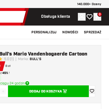
140.000+ Oceny
0
Konto
Moja lista ży
Koszy
Obsługa klienta
PERSONALIZUJ
NOWOŚCI
SPRZEDAŻ
 Bull's Mario Vandenbogaerde Cartoon
5.0 (1)
Marka
:
BULL'S
 oceny
ł
8 zł
z
45%
!
ciągu 24 godzin
+
DODAJ DO KOSZYKA
z ilość
Zwiększ ilość
dodaj do list