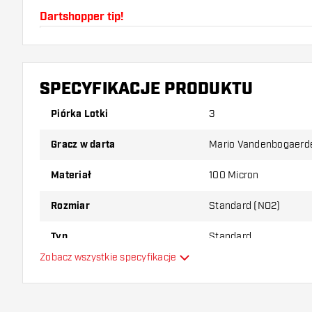
Dartshopper tip!
Upewnij się, że masz pod ręką dużo piórek i shaftó
uszkodzone lub złamane w wyniku użytkowania.
SPECYFIKACJE PRODUKTU
Wypróbuj inny kształt, materiał lub grubość piórek, 
Piórka Lotki
3
który wariant najbardziej Ci odpowiada!
Gracz w darta
Mario Vandenbogaerd
Materiał
100 Micron
Rozmiar
Standard (NO2)
Typ
Standard
Zobacz wszystkie specyfikacje
Elastyczność
Główny kolor