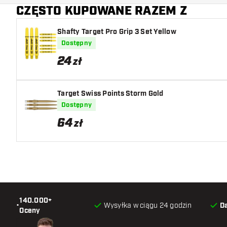
CZĘSTO KUPOWANE RAZEM Z
Shafty Target Pro Grip 3 Set Yellow
Dostępny
24
zł
Target Swiss Points Storm Gold
Dostępny
64
zł
140.000+
•
Wysyłka w ciągu 24 godzin
D
Oceny