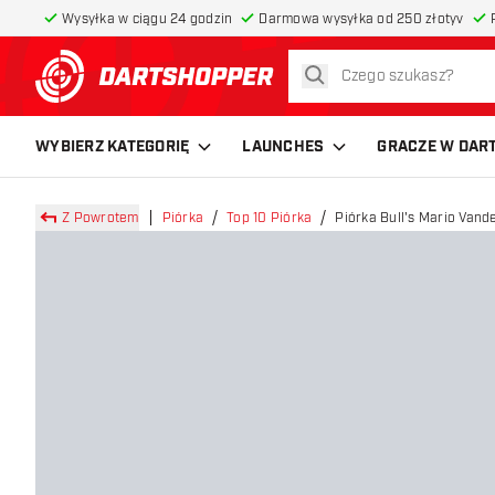
Wysyłka w ciągu 24 godzin
Darmowa wysyłka od 250 złotyv
szukaj
powrót do strony głównej
WYBIERZ KATEGORIĘ
LAUNCHES
GRACZE W DAR
Z Powrotem
Piórka
Top 10 Piórka
Piórka Bull's Mario Van