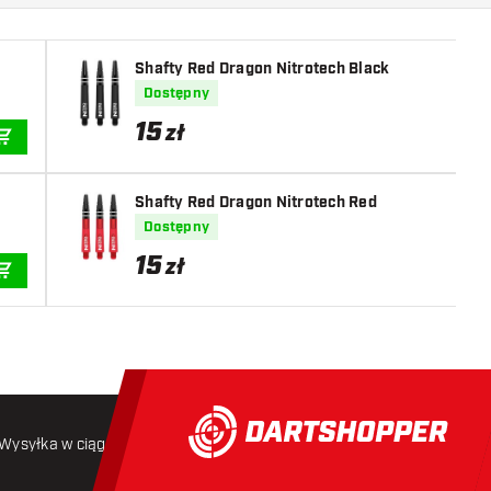
Shafty Red Dragon Nitrotech Black
Dostępny
15
zł
DODAJ DO KOSZYKA
Shafty Red Dragon Nitrotech Red
Dostępny
15
zł
DODAJ DO KOSZYKA
Wysyłka w ciągu 24 godzin
Darmowa wysyłka
od 250 złoty