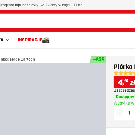
Program lojalnościowy
Zwroty w ciągu 30 dni
TA
INSPIRACJE
-
45
%
denbogaerde Cartoon
Piórka
5 gwiazdki
4
,
40
z
Oszczędzas
Dostępny
Wysyłka w 
-
Zmniejs