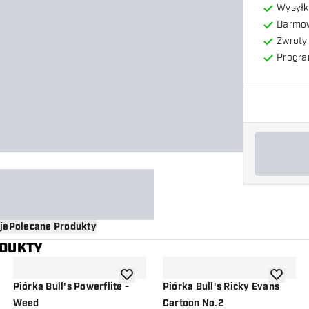
Wysyłk
Darmow
Zwroty 
Progra
je
Polecane Produkty
ODUKTY
o listy życzeń
dodaj do listy życzeń
dodaj do 
Piórka Bull's Powerflite -
Piórka Bull's Ricky Evans
Weed
Cartoon No.2