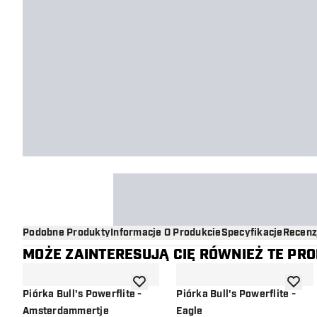
Podobne Produkty
Informacje O Produkcie
Specyfikacje
Recenz
MOŻE ZAINTERESUJĄ CIĘ RÓWNIEŻ TE PR
dodaj do listy życzeń
dodaj d
Piórka Bull's Powerflite -
Piórka Bull's Powerflite -
Amsterdammertje
Eagle