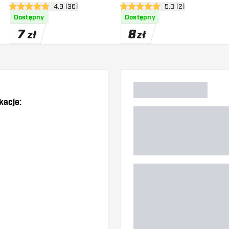
zji
otwórz panel recenzji
4.9 (36)
otwórz panel recenzj
5.0 (2)
4.9 gwiazdki oceny
5 gwiazdki oceny
Dostępny
Dostępny
7
8
zł
zł
kacje:
)