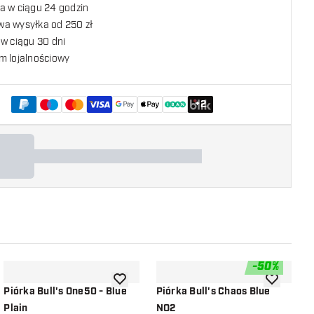
a w ciągu 24 godzin
a wysyłka od 250 zł
w ciągu 30 dni
m lojalnościowy
+
2
-
50
%
listy życzeń
dodaj do listy życzeń
dodaj do li
Piórka Bull's One50 - Blue
Piórka Bull's Chaos Blue
P
Plain
NO2