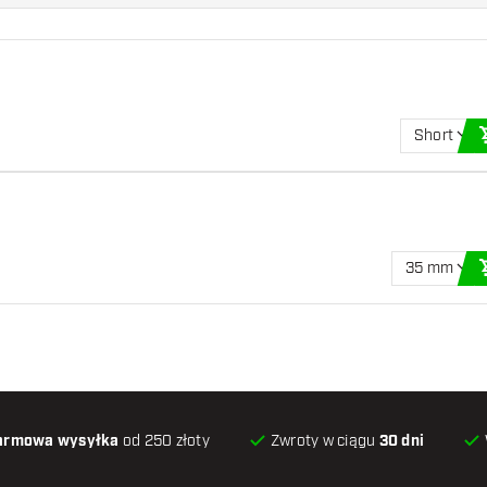
Short
35 mm
armowa wysyłka
od 250 złoty
Zwroty w ciągu
30 dni