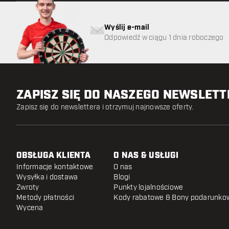
Wyślij e-mail
Odpowiedź w ciągu 1 dnia roboczego
ZAPISZ SIĘ DO NASZEGO NEWSLET
Zapisz się do newslettera i otrzymuj najnowsze oferty.
OBSŁUGA KLIENTA
O NAS & USŁUGI
Informacje kontaktowe
O nas
Wysyłka i dostawa
Blogi
Zwroty
Punkty lojalnościowe
Metody płatności
Kody rabatowe & Bony podarunko
Wycena