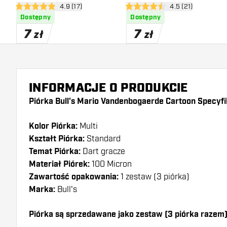
otwórz panel recenzji
4.9 (17)
otwórz panel recen
4.5 (21)
4.9 gwiazdki oceny
4.5 gwiazdki oceny
Dostępny
Dostępny
7
7
zł
zł
INFORMACJE O PRODUKCIE
Piórka Bull's Mario Vandenbogaerde Cartoon Specyfi
Kolor Piórka:
Multi
Kształt Piórka:
Standard
Temat Piórka:
Dart gracze
Materiał Piórek:
100 Micron
Zawartość opakowania:
1 zestaw (3 piórka)
Marka:
Bull's
Piórka są sprzedawane jako zestaw (3 piórka razem