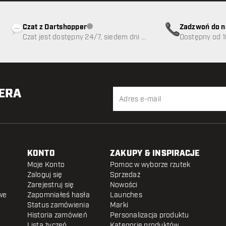
Czat z Dartshopper
Zadzwoń do n
Obsługa klienta niedostępna
Czat jest dostępny 24/7, siedem dni w
89
Dostępny od 1
tygodniu
TERA
KONTO
ZAKUPY & INSPIRACJE
Moje Konto
Pomoc w wyborze rzutek
Zaloguj się
Sprzedaż
Zarejestruj się
Nowości
we
Zapomniałeś hasła
Launches
Status zamówienia
Marki
Historia zamówień
Personalizacja produktu
Lista życzeń
Kategorie produktów