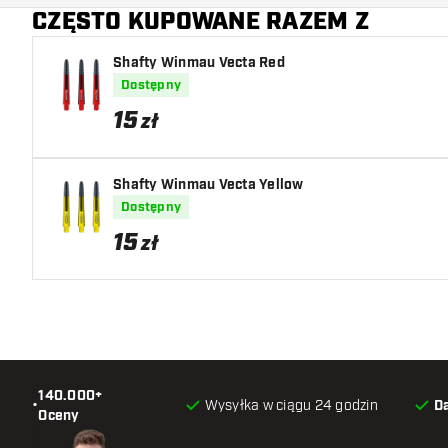
CZĘSTO KUPOWANE RAZEM Z
Shafty Winmau Vecta Red
Dostępny
15
zł
Shafty Winmau Vecta Yellow
Dostępny
15
zł
140.000+
•
Wysyłka w ciągu 24 godzin
D
Oceny