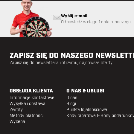
Wyślij e-mail
Odpowiedź w ciągu 1 dnia roboczego
ZAPISZ SIĘ DO NASZEGO NEWSLET
Zapisz się do newslettera i otrzymuj najnowsze oferty.
OBSŁUGA KLIENTA
O NAS & USŁUGI
Informacje kontaktowe
O nas
Wysyłka i dostawa
Blogi
Zwroty
Punkty lojalnościowe
Metody płatności
Kody rabatowe & Bony podarunko
Wycena