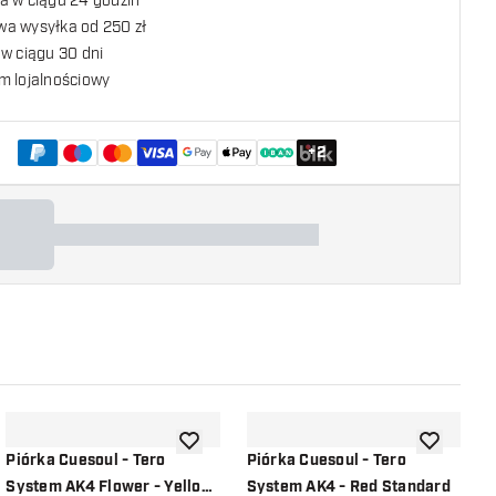
a w ciągu 24 godzin
a wysyłka od 250 zł
w ciągu 30 dni
m lojalnościowy
+
2
listy życzeń
dodaj do listy życzeń
dodaj do li
Piórka Cuesoul - Tero
Piórka Cuesoul - Tero
P
System AK4 Flower - Yellow
System AK4 - Red Standard
S