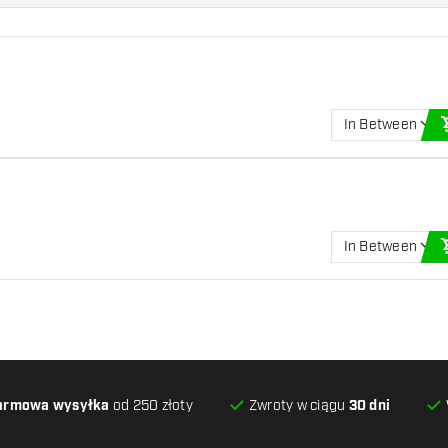
In Between
In Between
armowa wysyłka
od 250 złoty
Zwroty w ciągu
30 dni