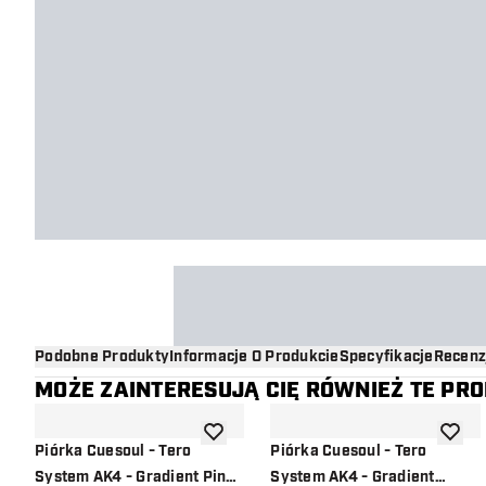
Podobne Produkty
Informacje O Produkcie
Specyfikacje
Recenz
MOŻE ZAINTERESUJĄ CIĘ RÓWNIEŻ TE PR
dodaj do listy życzeń
dodaj d
Piórka Cuesoul - Tero
Piórka Cuesoul - Tero
System AK4 - Gradient Pink
System AK4 - Gradient