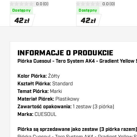
otwórz panel recenzji
0.0 (0)
otwórz panel recen
0.0 (0)
Standard
Green Standard
0 gwiazdki oceny
0 gwiazdki oceny
Dostępny
Dostępny
42
42
zł
zł
INFORMACJE O PRODUKCIE
Piórka Cuesoul - Tero System AK4 - Gradient Yellow
Kolor Piórka:
Żółty
Kształt Piórka:
Standard
Temat Piórka:
Marki
Materiał Piórek:
Plastikowy
Zawartość opakowania:
1 zestaw (3 piórka)
Marka:
CUESOUL
Piórka są sprzedawane jako zestaw (3 piórka razem
Piórka Cuesoul - Tero System AK4 - Gradient Yellow S