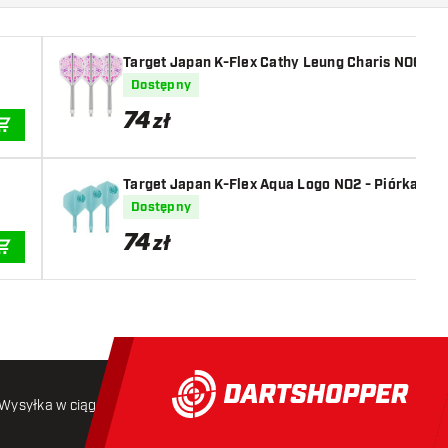
Target Japan K-Flex Cathy Leung Charis NO6
Dostępny
74
zł
DODAJ DO KOSZYKA
Target Japan K-Flex Aqua Logo NO2 - Piórka do 
Dostępny
74
zł
DODAJ DO KOSZYKA
Wysyłka w ciągu 24 godzin
Darmowa wysyłka
od 250 złoty