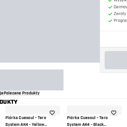
Wysyłk
Darmow
Zwroty 
Progra
je
Polecane Produkty
ODUKTY
o listy życzeń
dodaj do listy życzeń
dodaj do 
Piórka Cuesoul - Tero
Piórka Cuesoul - Tero
System AK4 - Yellow
System AK4 - Black