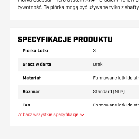
żywotność. Te piórka mogą być używane tylko z shaft
Dartshopper tip!
Upewnij się, że masz pod ręką dużo piórek i shaftó
SPECYFIKACJE PRODUKTU
uszkodzone lub złamane w wyniku użytkowania.
Piórka Lotki
3
Wypróbuj inny kształt, materiał lub grubość piórek, 
Gracz w darta
Brak
który wariant najbardziej Ci odpowiada!
Materiał
Formowane lotki do st
Rozmiar
Standard (NO2)
Typ
Formowane lotki do st
Zobacz wszystkie specyfikacje
Elastyczność
Główny kolor