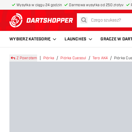
Wysyłka w ciągu 24 godzin
Darmowa wysyłka od 250 złotyv
szukaj
powrót do strony głównej
WYBIERZ KATEGORIĘ
LAUNCHES
GRACZE W DAR
Z Powrotem
Piórka
Piórka Cuesoul
Tero AK4
Piórka Cu