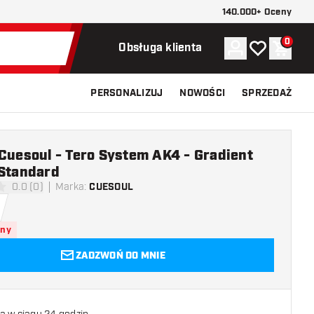
140.000+ Oceny
0
Konto
Moja lista ży
Koszy
Obsługa klienta
PERSONALIZUJ
NOWOŚCI
SPRZEDAŻ
 Cuesoul - Tero System AK4 - Gradient
 Standard
0.0 (0)
Marka
:
CUESOUL
 oceny
pny
ZADZWOŃ DO MNIE