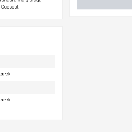
y Cuesoul.
w. Mogą one zostać
aby dowiedzieć się,
rzałek
rzałek