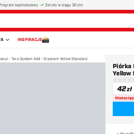
Program lojalnościowy
Zwroty w ciągu 30 dni
TA
INSPIRACJE
esoul - Tero System AK4 - Gradient Yellow Standard
Piórka
Yellow
0 gwiazdki
42
zł
Niedostę