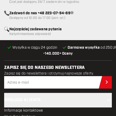
Czat jest dostępny 24/7, siedem dni w tygodniu
Zadzwoń do nas +48 223-07-94-89
Obsługa klienta niedostępna
Dostępny od 10:00 do 17:00 (pon.-pt.)
Najczęściej zadawane pytania
Natychmiastowa odpowiedź
Wysyłka w ciągu 24 godzin
Darmowa wysyłka
od 250 zł
•
140.000+ Oceny
ZAPISZ SIĘ DO NASZEGO NEWSLETTERA
Zapisz się do newslettera i otrzymuj najnowsze oferty.
Zap
OBSŁUGA KLIENTA
Informacje kontaktowe