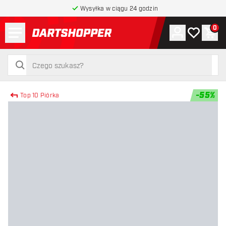
Wysyłka w ciągu 24 godzin
Menu
0
Konto
Moja lista 
Kos
powrót do strony głównej
szukaj
szukaj
-
55
%
Top 10 Piórka