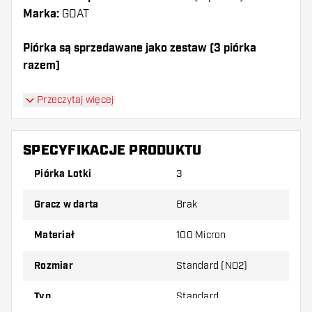
Marka:
GOAT
Piórka są sprzedawane jako zestaw (3 piórka
razem)
Dartshopper tip!
Przeczytaj więcej
Upewnij się, że masz pod ręką dużo piórek i
shaftów. Mogą one zostać uszkodzone lub
SPECYFIKACJE PRODUKTU
złamane w wyniku użytkowania.
Piórka Lotki
3
Wypróbuj inny kształt, materiał lub grubość
Gracz w darta
Brak
piórek, aby dowiedzieć się, który wariant
najbardziej Ci odpowiada!
Materiał
100 Micron
Rozmiar
Standard (NO2)
Typ
Standard