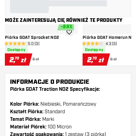
MOŻE ZAINTERESUJĄ CIĘ RÓWNIEŻ TE PRODUKTY
-
55
%
dodaj do listy życzeń
Piórka GOAT Sprocket NO2
Piórka GOAT Homerun NO
otwórz panel recenzji
5.0 (3)
otwórz panel rec
4.3 (3)
5 gwiazdki oceny
4.3 gwiazdki oceny
Dostępny
Dostępny
2
,
2
,
70
70
zł
zł
6 zł
6 zł
INFORMACJE O PRODUKCIE
Piórka GOAT Traction NO2 Specyfikacje:
Kolor Piórka:
Niebieski, Pomarańczowy
Kształt Piórka:
Standard
Temat Piórka:
Marki
Materiał Piórek:
100 Micron
Zawartość opakowania:
1 zestaw (3 piórka)