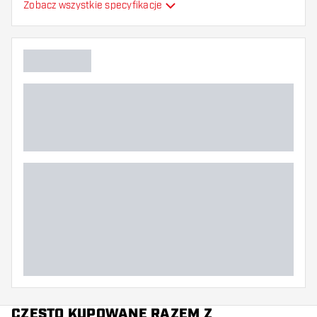
Zobacz wszystkie specyfikacje
Elastyczność
Dodatkowe kolory
Główny kolor
CZĘSTO KUPOWANE RAZEM Z