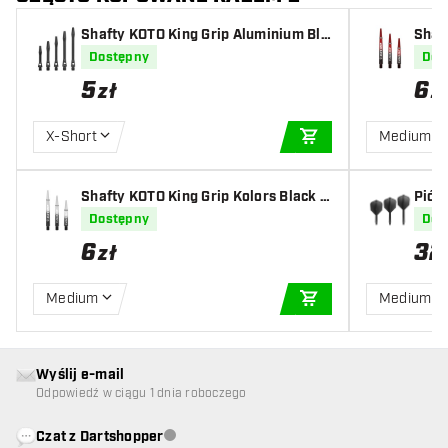
Shafty KOTO King Grip Aluminium Bla
Shaf
ck
ck
Dostępny
Dos
5
6
zł
z
X-Short
Medium
DODAJ DO KOSZYK
Shafty KOTO King Grip Kolors Black C
Piór
lear
Dostępny
Dos
6
32
zł
Medium
Medium
DODAJ DO KOSZYK
Wyślij e-mail
Odpowiedź w ciągu 1 dnia roboczego
Czat z Dartshopper
Obsługa klienta niedostępna