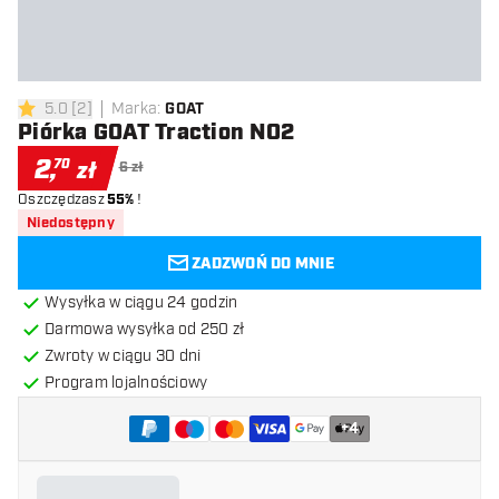
5.0
[
2
]
Marka
:
GOAT
5 gwiazdki oceny
Piórka GOAT Traction NO2
2
,
70
zł
6 zł
Oszczędzasz
55%
!
Niedostępny
ZADZWOŃ DO MNIE
Wysyłka w ciągu 24 godzin
Darmowa wysyłka od 250 zł
Zwroty w ciągu 30 dni
Program lojalnościowy
+
4