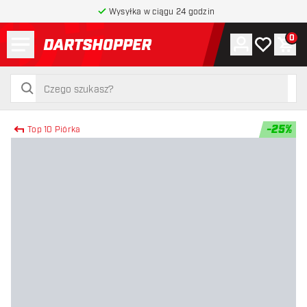
Wysyłka w ciągu 24 godzin
Menu
0
Konto
Moja lista 
Kos
powrót do strony głównej
szukaj
szukaj
-
25
%
Top 10 Piórka