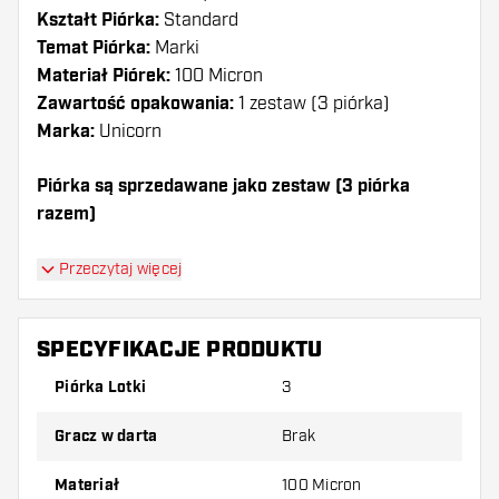
Kształt Piórka:
Standard
Temat Piórka:
Marki
Materiał Piórek:
100 Micron
Zawartość opakowania:
1 zestaw (3 piórka)
Marka:
Unicorn
Piórka są sprzedawane jako zestaw (3 piórka
razem)
Dartshopper tip!
Przeczytaj więcej
Upewnij się, że masz pod ręką dużo piórek i
shaftów. Mogą one zostać uszkodzone lub
SPECYFIKACJE PRODUKTU
złamane w wyniku użytkowania.
Piórka Lotki
3
Wypróbuj inny kształt, materiał lub grubość
Gracz w darta
Brak
piórek, aby dowiedzieć się, który wariant
najbardziej Ci odpowiada!
Materiał
100 Micron