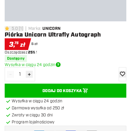
5.0
[
1
]
Marka
:
UNICORN
5 gwiazdki oceny
Piórka Unicorn Ultrafly Autograph
3
,
75
zł
5 zł
Oszczędzasz
25%
!
Dostępny
Wysyłka w ciągu 24 godzin
-
+
Zmniejsz ilość
Zwiększ ilość
dodaj 
DODAJ DO KOSZYKA
Wysyłka w ciągu 24 godzin
Darmowa wysyłka od 250 zł
Zwroty w ciągu 30 dni
Program lojalnościowy