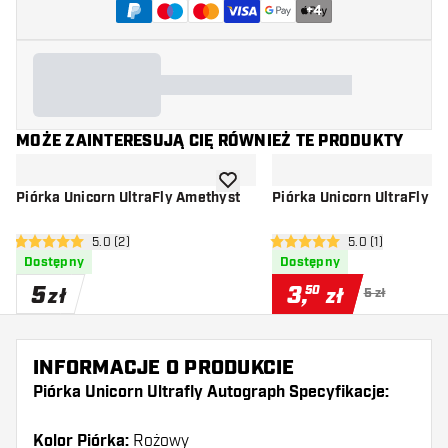
+
4
MOŻE ZAINTERESUJĄ CIĘ RÓWNIEŻ TE PRODUKTY
dodaj do listy życzeń
Piórka Unicorn UltraFly Amethyst
Piórka Unicorn UltraFly Fla
otwórz panel recenzji
5.0 (2)
otwórz panel rec
5.0 (1)
5 gwiazdki oceny
5 gwiazdki oceny
Dostępny
Dostępny
5
3
,
50
zł
zł
5 zł
INFORMACJE O PRODUKCIE
Piórka Unicorn Ultrafly Autograph Specyfikacje:
Kolor Piórka:
Rożowy