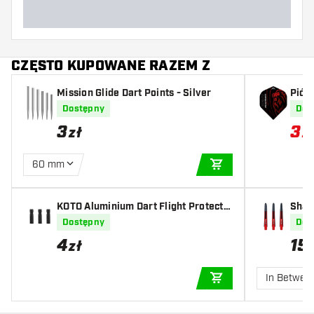
CZĘSTO KUPOWANE RAZEM Z
Mission Glide Dart Points - Silver
Piór
Dostępny
Dos
3
3
zł
z
60 mm
DODAJ DO KOSZYK
KOTO Aluminium Dart Flight Protecto
Shaf
r Black
Dostępny
Dos
4
15
zł
In Betwee
DODAJ DO KOSZYK