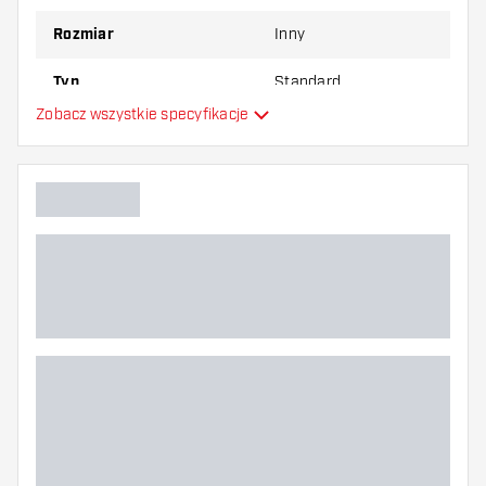
Rozmiar
Inny
Typ
Standard
Zobacz wszystkie specyfikacje
Elastyczność
Główny kolor