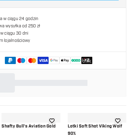
a w ciągu 24 godzin
a wysyłka od 250 zł
w ciągu 30 dni
m lojalnościowy
+
2
listy życzeń
dodaj do listy życzeń
dodaj do li
Shafty Bull's Aviation Gold
Lotki Soft Shot Viking Wolf
L
90%
R