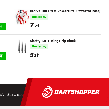
Piórka BULL'S X-Powerflite Krzysztof Ratajski 
Dostępny
7
zł
DODAJ DO KOSZYKA
Shafty KOTO King Grip Black
Dostępny
5
zł
DODAJ DO KOSZYKA
Wysyłka w ciągu 24 godzin
Darmowa wysyłka
od 250 złoty