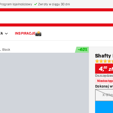
Program lojalnościowy
Zwroty w ciągu 30 dni
TA
INSPIRACJE
-
40
%
L Black
Shafty 
4.6 gwiazd
4
,
20
z
Oszczędzas
Niedostę
Dokonaj w
X-Sho