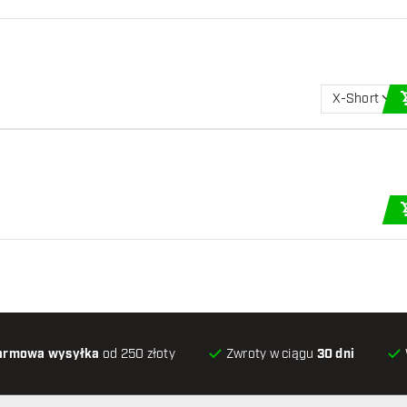
X-Short
armowa wysyłka
od 250 złoty
Zwroty w ciągu
30 dni