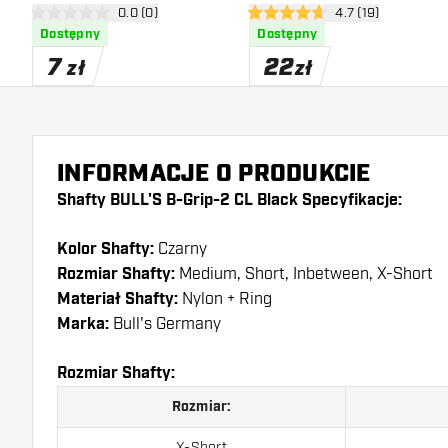
otwórz panel recenzji
0.0 (0)
otwórz panel recen
4.7 (19)
0 gwiazdki oceny
4.7 gwiazdki oceny
Dostępny
Dostępny
7
22
zł
zł
INFORMACJE O PRODUKCIE
Shafty BULL'S B-Grip-2 CL Black Specyfikacje:
Kolor Shafty:
Czarny
Rozmiar Shafty:
Medium, Short, Inbetween, X-Short
Materiał Shafty:
Nylon + Ring
Marka:
Bull's Germany
Rozmiar Shafty:
Rozmiar:
X-Short