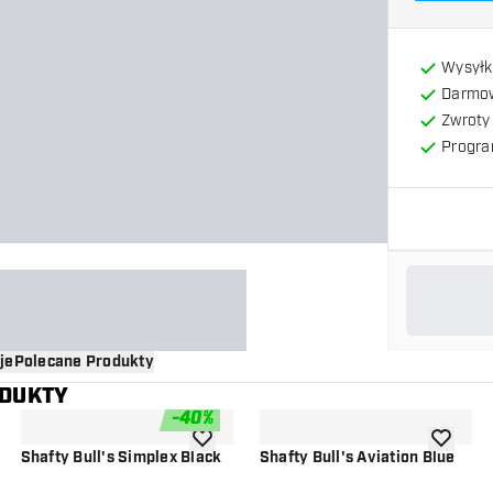
Wysyłk
Darmow
Zwroty 
Progra
je
Polecane Produkty
ODUKTY
-
40
%
o listy życzeń
dodaj do listy życzeń
dodaj do 
Shafty Bull's Simplex Black
Shafty Bull's Aviation Blue