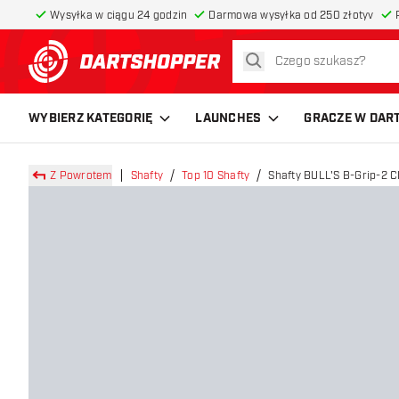
Wysyłka w ciągu 24 godzin
Darmowa wysyłka od 250 złotyv
szukaj
powrót do strony głównej
WYBIERZ KATEGORIĘ
LAUNCHES
GRACZE W DAR
Z Powrotem
Shafty
Top 10 Shafty
Shafty BULL'S B-Grip-2 C