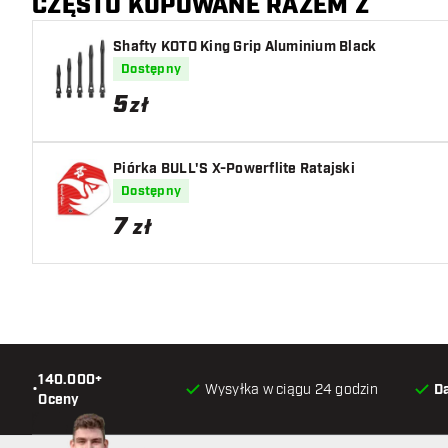
CZĘSTO KUPOWANE RAZEM Z
Shafty KOTO King Grip Aluminium Black
Dostępny
5
zł
Piórka BULL'S X-Powerflite Ratajski
Dostępny
7
zł
140.000+
•
Wysyłka w ciągu 24 godzin
D
Oceny