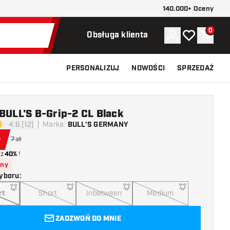
140.000+ Oceny
0
Konto
Moja lista ży
Koszy
Obsługa klienta
PERSONALIZUJ
NOWOŚCI
SPRZEDAŻ
BULL'S B-Grip-2 CL Black
4.6 (12)
Marka
:
BULL'S GERMANY
ki oceny
ł
7 zł
z
40%
!
pny
yboru
:
rt
Short
Inbetween
Medium
ZADZWOŃ DO MNIE