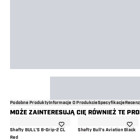
Podobne Produkty
Informacje O Produkcie
Specyfikacje
Recenz
MOŻE ZAINTERESUJĄ CIĘ RÓWNIEŻ TE PR
dodaj do listy życzeń
dodaj d
Shafty BULL'S B-Grip-2 CL
Shafty Bull's Aviation Black
Red