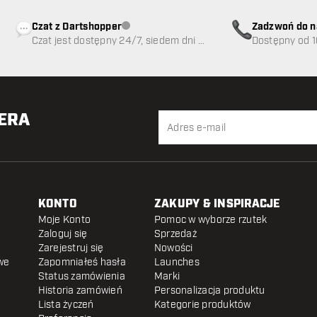
Czat z Dartshopper
Zadzwoń do n
Obsługa klienta niedostępna
Czat jest dostępny 24/7, siedem dni w
89
Dostępny od 1
tygodniu
TERA
KONTO
ZAKUPY & INSPIRACJE
Moje Konto
Pomoc w wyborze rzutek
Zaloguj się
Sprzedaż
Zarejestruj się
Nowości
we
Zapomniałeś hasła
Launches
Status zamówienia
Marki
Historia zamówień
Personalizacja produktu
Lista życzeń
Kategorie produktów