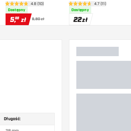
zji
otwórz panel recenzji
4.8 (10)
otwórz panel recenzj
4.7 (11)
4.8 gwiazdki oceny
4.7 gwiazdki oceny
Dostępny
Dostępny
5
,
22
88
zł
zł
9,80 zł
Długość:
28 mm