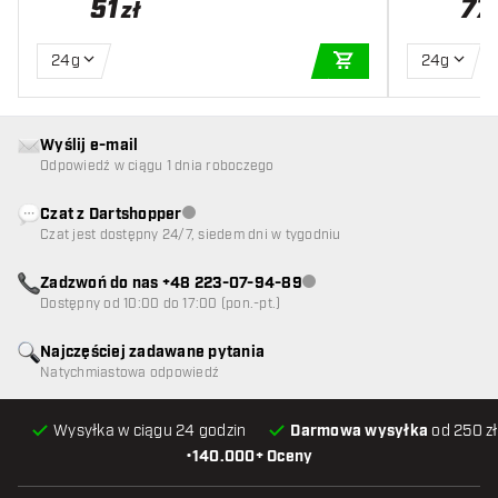
51
77
zł
24g
24g
DODAJ DO KOSZYK
Wyślij e-mail
Odpowiedź w ciągu 1 dnia roboczego
Czat z Dartshopper
Obsługa klienta niedostępna
Czat jest dostępny 24/7, siedem dni w tygodniu
Zadzwoń do nas +48 223-07-94-89
Obsługa klienta niedostępna
Dostępny od 10:00 do 17:00 (pon.-pt.)
Najczęściej zadawane pytania
Natychmiastowa odpowiedź
Wysyłka w ciągu 24 godzin
Darmowa wysyłka
od 250 zł
•
140.000+ Oceny