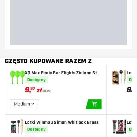
CZĘSTO KUPOWANE RAZEM Z
XQ Max Fenix Bar Flights Zielone Sta
Lotki
ndard - Piórka do Darta
Bras
Dostępny
Dos
9
,
88
90
zł
18 zł
Medium
DODAJ DO KOSZYK
Lotki Winmau Simon Whitlock Brass
Lotk
tal B
Dostępny
Dos