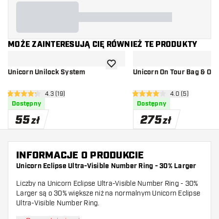
MOŻE ZAINTERESUJĄ CIĘ RÓWNIEŻ TE PRODUKTY
dodaj do listy życzeń
Unicorn Unilock System
Unicorn On Tour Bag & Oc
otwórz panel recenzji
4.3 (19)
otwórz panel rec
4.0 (5)
4.3 gwiazdki oceny
4 gwiazdki oceny
Dostępny
Dostępny
55
275
zł
zł
INFORMACJE O PRODUKCIE
Unicorn Eclipse Ultra-Visible Number Ring - 30% Larger
Liczby na Unicorn Eclipse Ultra-Visible Number Ring - 30%
Larger są o 30% większe niż na normalnym Unicorn Eclipse
Ultra-Visible Number Ring.