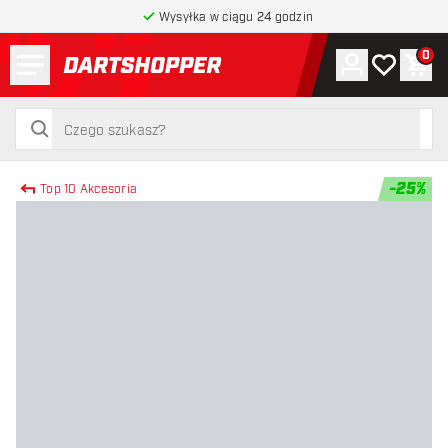
Wysyłka w ciągu 24 godzin
Menu
0
Konto
Moja lista 
Kos
powrót do strony głównej
szukaj
szukaj
-
25
%
Top 10 Akcesoria