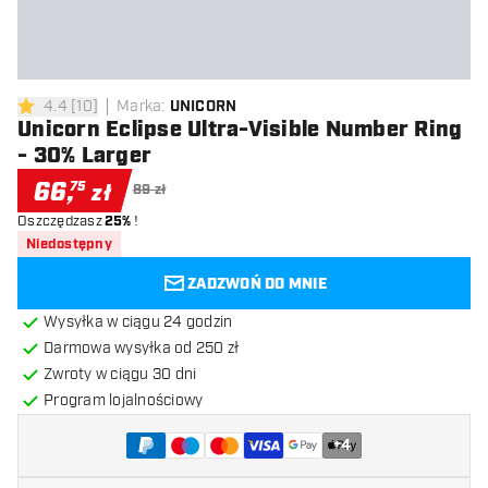
4.4
[
10
]
Marka
:
UNICORN
4.4 gwiazdki oceny
Unicorn Eclipse Ultra-Visible Number Ring
- 30% Larger
66
,
75
zł
89 zł
Oszczędzasz
25%
!
Niedostępny
ZADZWOŃ DO MNIE
Wysyłka w ciągu 24 godzin
Darmowa wysyłka od 250 zł
Zwroty w ciągu 30 dni
Program lojalnościowy
+
4