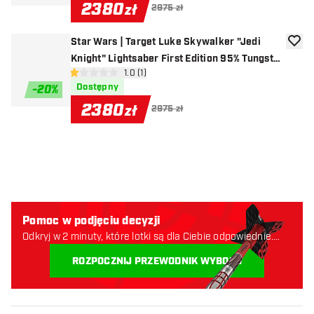
2380
zł
2975 zł
Star Wars | Target Luke Skywalker "Jedi
dodaj 
Knight" Lightsaber First Edition 95% Tungsten
otwórz panel recenzji
1.0 (1)
- Lotki do Darta
1 gwiazdki oceny
Dostępny
-
20
%
2380
zł
2975 zł
Pomoc w podjęciu decyzji
Odkryj w 2 minuty, które lotki są dla Ciebie odpowiednie.
Zaczynajmy:
ROZPOCZNIJ PRZEWODNIK WYBORU