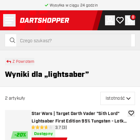
Wysyłka w ciągu 24 godzin
Menu
0
Konto
Moja lista 
Kos
powrót do strony głównej
szukaj
szukaj
Z Powrotem
Wyniki dla „lightsaber”
2
artykuły
Istotność
Star Wars | Target Darth Vader "Sith Lord"
dodaj 
Lightsaber First Edition 95% Tungsten - Lotki
otwórz panel recenzji
3.7 (3)
do Darta
3.7 gwiazdki oceny
Dostępny
-
20
%