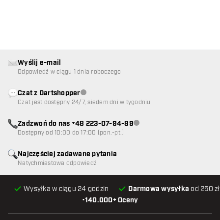
Wyślij e-mail
Odpowiedź w ciągu 1 dnia roboczego
Czat z Dartshopper
Obsługa klienta niedostępna
Czat jest dostępny 24/7, siedem dni w tygodniu
Zadzwoń do nas +48 223-07-94-89
Obsługa klienta niedostępna
Dostępny od 10:00 do 17:00 (pon.-pt.)
Najczęściej zadawane pytania
Natychmiastowa odpowiedź
Wysyłka w ciągu 24 godzin
Darmowa wysyłka
od 250 zł
•
140.000+ Oceny