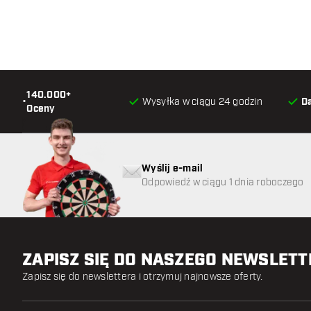
140.000+
•
Wysyłka w ciągu 24 godzin
D
Oceny
Wyślij e-mail
Odpowiedź w ciągu 1 dnia roboczego
ZAPISZ SIĘ DO NASZEGO NEWSLET
Zapisz się do newslettera i otrzymuj najnowsze oferty.