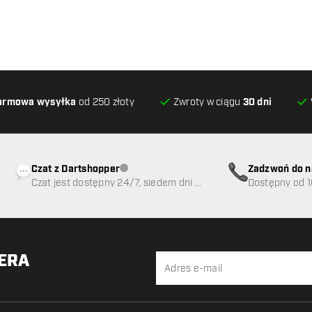
armowa wysyłka
od 250 złoty
Zwroty w ciągu
30 dni
Czat z Dartshopper
Zadzwoń do n
Obsługa klienta niedostępna
Czat jest dostępny 24/7, siedem dni w
89
Dostępny od 1
tygodniu
TERA