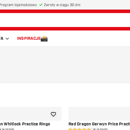
Program lojalnościowy
Zwroty w ciągu 30 dni
TA
INSPIRACJE
dodaj do listy życzeń
 Whitlock Practice Rings
Red Dragon Gerwyn Price Pract