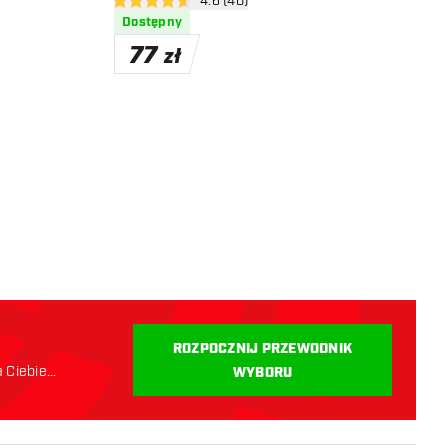
i
otwórz panel recenzji
4.6 (40)
4.6 gwiazdki oceny
Dostępny
77
zł
ROZPOCZNIJ PRZEWODNIK
a Ciebie
WYBORU