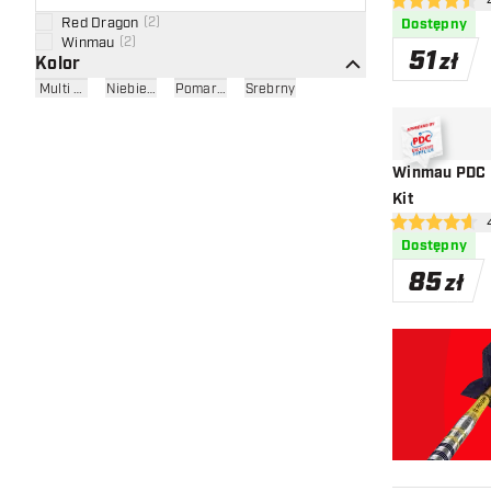
otw
4.5 gwiazdki o
Red Dragon
(
2
)
Dostępny
Winmau
(
2
)
51
zł
Kolor
Multi Color
Niebieski
Pomarańczowy
Srebrny
Winmau PDC U
Kit
otw
4.6 gwiazdki o
Dostępny
85
zł