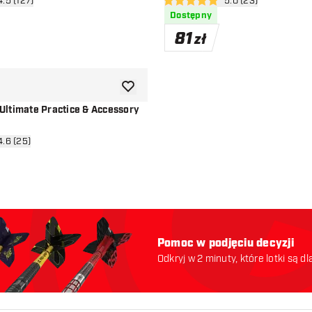
órz panel recenzji
4.5 (127)
otwórz panel recenzj
5.0 (23)
ceny
5 gwiazdki oceny
Dostępny
81
zł
dodaj do listy życzeń
ltimate Practice & Accessory
órz panel recenzji
4.6 (25)
ceny
Pomoc w podjęciu decyzji
Odkryj w 2 minuty, które lotki są dl
odpowiednie. Zaczynajmy: