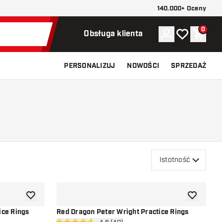
140.000+ Oceny
0
Konto
Moja lista ży
Koszy
Obsługa klienta
PERSONALIZUJ
NOWOŚCI
SPRZEDAŻ
Istotność
dodaj do listy życzeń
dodaj do li
ice Rings
Red Dragon Peter Wright Practice Rings