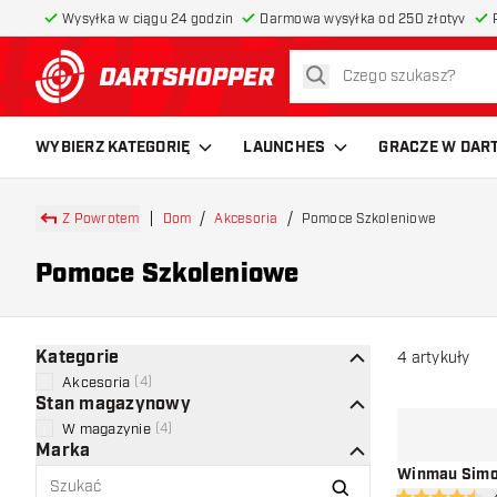
Wysyłka w ciągu 24 godzin
Darmowa wysyłka od 250 złotyv
szukaj
powrót do strony głównej
WYBIERZ KATEGORIĘ
LAUNCHES
GRACZE W DAR
Z Powrotem
Dom
Akcesoria
Pomoce Szkoleniowe
Pomoce Szkoleniowe
Kategorie
4
artykuły
Akcesoria
(
4
)
Stan magazynowy
W magazynie
(
4
)
Marka
Winmau Simon