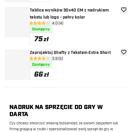
Tablica wyników 30x40 CM z nadrukiem
dodaj 
tekstu lub logo - pełny kolor
otwórz panel recenzji
4.0 (4)
4 gwiazdki oceny
Dostępny
75
zł
Zaprojektuj Shafty z Tekstem Extra Short
dodaj 
otwórz panel recenzji
3.8 (5)
3.8 gwiazdki oceny
Dostępny
66
zł
NADRUK NA SPRZĘCIE DO GRY W
DARTA
Czy chcesz stworzyć własną tożsamość ze swoim zespołem lub
firmą grającą w rzutki i spersonalizować swój sprzęt do gry w