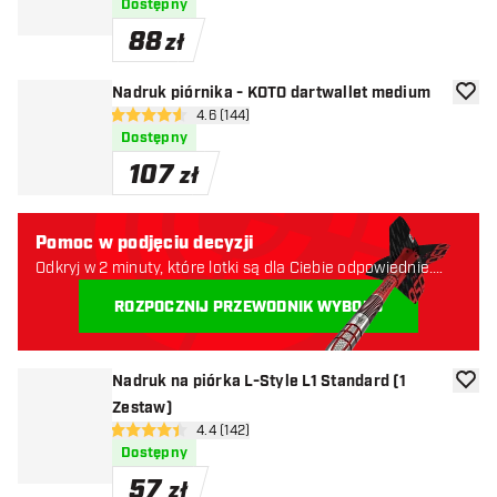
Dostępny
88
zł
Nadruk piórnika - KOTO dartwallet medium
dodaj 
otwórz panel recenzji
4.6 (144)
4.6 gwiazdki oceny
Dostępny
107
zł
Pomoc w podjęciu decyzji
Odkryj w 2 minuty, które lotki są dla Ciebie odpowiednie.
Zaczynajmy:
ROZPOCZNIJ PRZEWODNIK WYBORU
Nadruk na piórka L-Style L1 Standard (1
dodaj 
Zestaw)
otwórz panel recenzji
4.4 (142)
4.4 gwiazdki oceny
Dostępny
57
zł