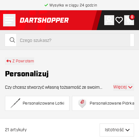
Wysyłka w ciągu 24 godzin
Menu
0
Konto
Moja lista 
Kos
powrót do strony głównej
szukaj
szukaj
Z Powrotem
Personalizuj
Więcej
Czy chcesz stworzyć własną tożsamość ze swoim
zespołem lub firmą grającą w rzutki i spersonalizować
swój sprzęt do gry w rzutki? W takim razie trafiłeś we
Personalizowane Lotki
Personalizowane Piórka
właściwe miejsce! Na tej stronie znajdziesz w
21
artykuły
Istotność