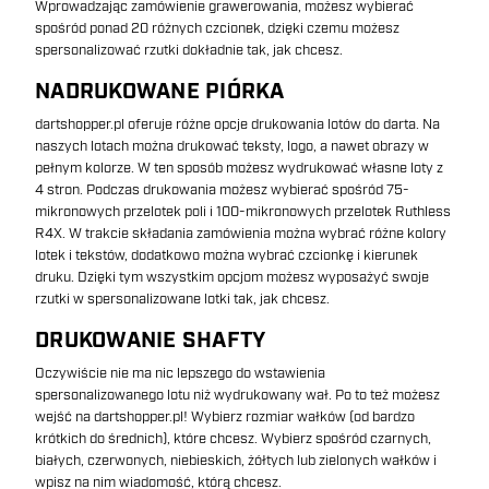
Wprowadzając zamówienie grawerowania, możesz wybierać
spośród ponad 20 różnych czcionek, dzięki czemu możesz
spersonalizować rzutki dokładnie tak, jak chcesz.
NADRUKOWANE PIÓRKA
dartshopper.pl oferuje różne opcje drukowania lotów do darta. Na
naszych lotach można drukować teksty, logo, a nawet obrazy w
pełnym kolorze. W ten sposób możesz wydrukować własne loty z
4 stron. Podczas drukowania możesz wybierać spośród 75-
mikronowych przelotek poli i 100-mikronowych przelotek Ruthless
R4X. W trakcie składania zamówienia można wybrać różne kolory
lotek i tekstów, dodatkowo można wybrać czcionkę i kierunek
druku. Dzięki tym wszystkim opcjom możesz wyposażyć swoje
rzutki w spersonalizowane lotki tak, jak chcesz.
DRUKOWANIE SHAFTY
Oczywiście nie ma nic lepszego do wstawienia
spersonalizowanego lotu niż wydrukowany wał. Po to też możesz
wejść na dartshopper.pl! Wybierz rozmiar wałków (od bardzo
krótkich do średnich), które chcesz. Wybierz spośród czarnych,
białych, czerwonych, niebieskich, żółtych lub zielonych wałków i
wpisz na nim wiadomość, którą chcesz.