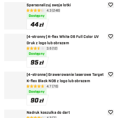
Spersonalizuj swoje lotki
dodaj 
otwórz panel recenzji
4.3 (246)
4.3 gwiazdki oceny
Dostępny
44
zł
[4-stronny] K-flex White 06 Full Color UV
dodaj 
Druk z logo lub obrazem
otwórz panel recenzji
3.6 (12)
3.6 gwiazdki oceny
Dostępny
95
zł
[4−stronne] Grawerowanie laserowe Target
dodaj 
K-flex Black NO6 z logo lub obrazem
otwórz panel recenzji
4.7 (76)
4.7 gwiazdki oceny
Dostępny
90
zł
Nadruk koszulka do dart
dodaj 