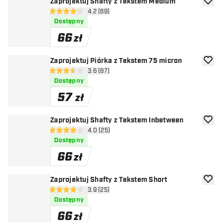
Zaprojektuj Shafty z Tekstem Medium
dodaj 
otwórz panel recenzji
4.2 (69)
4.2 gwiazdki oceny
Dostępny
66
zł
Zaprojektuj Piórka z Tekstem 75 micron
dodaj 
otwórz panel recenzji
3.6 (87)
3.6 gwiazdki oceny
Dostępny
57
zł
Zaprojektuj Shafty z Tekstem Inbetween
dodaj 
otwórz panel recenzji
4.0 (25)
4 gwiazdki oceny
Dostępny
66
zł
Zaprojektuj Shafty z Tekstem Short
dodaj 
otwórz panel recenzji
3.9 (25)
3.9 gwiazdki oceny
Dostępny
66
zł