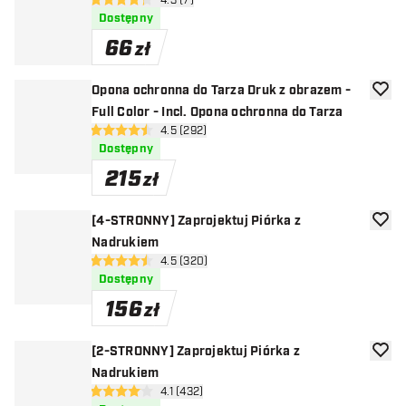
otwórz panel recenzji
4.3 (7)
4.3 gwiazdki oceny
Dostępny
66
zł
Opona ochronna do Tarza Druk z obrazem -
dodaj 
Full Color - Incl. Opona ochronna do Tarza
otwórz panel recenzji
4.5 (292)
4.5 gwiazdki oceny
Dostępny
215
zł
[4-STRONNY] Zaprojektuj Piórka z
dodaj 
Nadrukiem
otwórz panel recenzji
4.5 (320)
4.5 gwiazdki oceny
Dostępny
156
zł
[2-STRONNY] Zaprojektuj Piórka z
dodaj 
Nadrukiem
otwórz panel recenzji
4.1 (432)
4.1 gwiazdki oceny