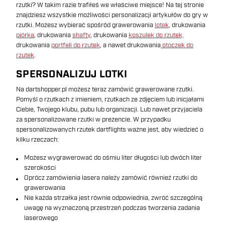
rzutki? W takim razie trafiłeś we właściwe miejsce! Na tej stronie
znajdziesz wszystkie możliwości personalizacji artykułów do gry w
rzutki. Możesz wybierać spośród grawerowania
lotek
, drukowania
piórka
, drukowania
shafty
, drukowania
koszulek do rzutek,
drukowania
portfeli do rzutek
, a nawet drukowania
otoczek do
rzutek
.
SPERSONALIZUJ LOTKI
Na dartshopper.pl możesz teraz zamówić grawerowane rzutki.
Pomyśl o rzutkach z imieniem, rzutkach ze zdjęciem lub inicjałami
Ciebie, Twojego klubu, pubu lub organizacji. Lub nawet przyjaciela
za spersonalizowane rzutki w prezencie. W przypadku
spersonalizowanych rzutek dartflights ważne jest, aby wiedzieć o
kilku rzeczach:
Możesz wygrawerować do ośmiu liter długości lub dwóch liter
szerokości
Oprócz zamówienia lasera należy zamówić również rzutki do
grawerowania
Nie każda strzałka jest równie odpowiednia, zwróć szczególną
uwagę na wyznaczoną przestrzeń podczas tworzenia zadania
laserowego