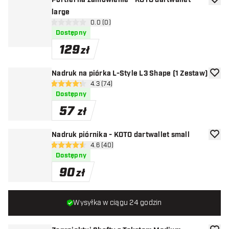
Portfel na zamówienie - KOTO dartwallet
dodaj 
large
otwórz panel recenzji
0.0 (0)
0 gwiazdki oceny
Dostępny
129
zł
Nadruk na piórka L-Style L3 Shape (1 Zestaw)
dodaj 
otwórz panel recenzji
4.3 (74)
4.3 gwiazdki oceny
Dostępny
57
zł
Nadruk piórnika - KOTO dartwallet small
dodaj 
otwórz panel recenzji
4.6 (40)
4.6 gwiazdki oceny
Dostępny
90
zł
Wysyłka w ciągu 24 godzin