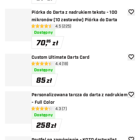
Piórka do Darta z nadrukiem tekstu - 100
dodaj 
mikronów (10 zestawów) Piórka do Darta
otwórz panel recenzji
4.5 (225)
4.5 gwiazdki oceny
Dostępny
70
,
95
zł
Custom Ultimate Darts Card
dodaj 
otwórz panel recenzji
4.4 (18)
4.4 gwiazdki oceny
Dostępny
85
zł
Personalizowana tarcza do darta z nadrukiem
dodaj 
- Full Color
otwórz panel recenzji
4.3 (7)
4.3 gwiazdki oceny
Dostępny
258
zł