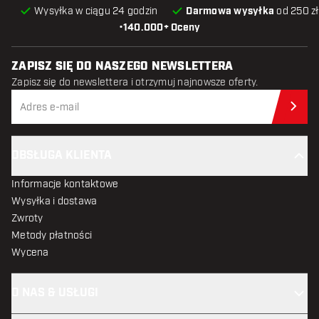
Wysyłka w ciągu 24 godzin
Darmowa wysyłka
od 250 zł
•
140.000+ Oceny
ZAPISZ SIĘ DO NASZEGO NEWSLETTERA
Zapisz się do newslettera i otrzymuj najnowsze oferty.
Zap
OBSŁUGA KLIENTA
Informacje kontaktowe
Wysyłka i dostawa
Zwroty
Metody płatności
Wycena
O NAS & USŁUGI