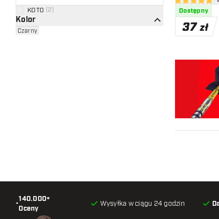
otw
4.8 gwiazdki o
KOTO
(
2
)
Dostępny
Kolor
37
zł
Czarny
140.000+
•
Wysyłka w ciągu 24 godzin
D
Oceny