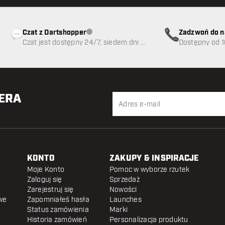
Czat z Dartshopper
Zadzwoń do n
Obsługa klienta niedostępna
Czat jest dostępny 24/7, siedem dni w
89
Dostępny od 1
tygodniu
TERA
KONTO
ZAKUPY & INSPIRACJE
Moje Konto
Pomoc w wyborze rzutek
Zaloguj się
Sprzedaż
Zarejestruj się
Nowości
we
Zapomniałeś hasła
Launches
Status zamówienia
Marki
Historia zamówień
Personalizacja produktu