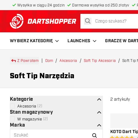
Wysyłka w ciągu 24 godzin
Darmowa wysyłka od 250 złotyv
szukaj
powrót do strony głównej
WYBIERZ KATEGORIĘ
LAUNCHES
GRACZE W DAR
Z Powrotem
Dom
Akcesoria
Soft Tip Akcesoria
Soft Tip
Soft Tip Narzędzia
Kategorie
2
artykuły
Akcesoria
(
2
)
Stan magazynowy
W magazynie
(
2
)
Marka
KOTO Dart Ti