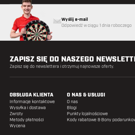
Wyślij e-mail
Odpowiedź w ciągu 1 dnia roboczego
ZAPISZ SIĘ DO NASZEGO NEWSLET
Zapisz się do newslettera i otrzymuj najnowsze oferty.
OBSŁUGA KLIENTA
O NAS & USŁUGI
Informacje kontaktowe
O nas
Wysyłka i dostawa
Blogi
Zwroty
Punkty lojalnościowe
Metody płatności
Kody rabatowe & Bony podarunko
Wycena