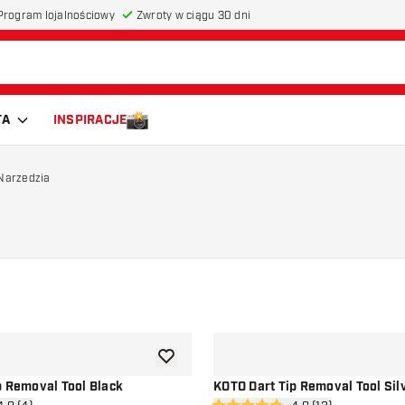
Program lojalnościowy
Zwroty w ciągu 30 dni
TA
INSPIRACJE
 Narzedzia
dodaj do listy życzeń
p Removal Tool Black
KOTO Dart Tip Removal Tool Sil