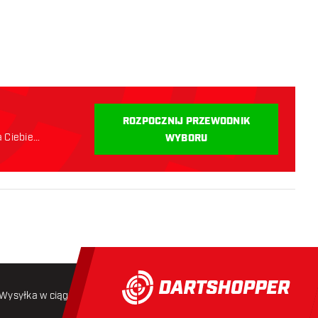
i
ROZPOCZNIJ PRZEWODNIK
a Ciebie
WYBORU
Wysyłka w ciągu 24 godzin
Darmowa wysyłka
od 250 złoty