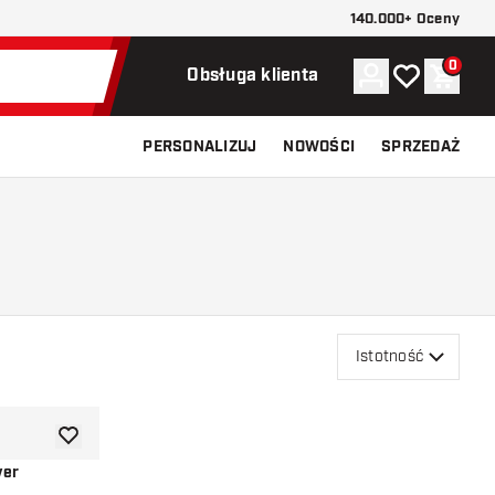
140.000+ Oceny
0
Konto
Moja lista ży
Koszy
Obsługa klienta
PERSONALIZUJ
NOWOŚCI
SPRZEDAŻ
Istotność
dodaj do listy życzeń
ver