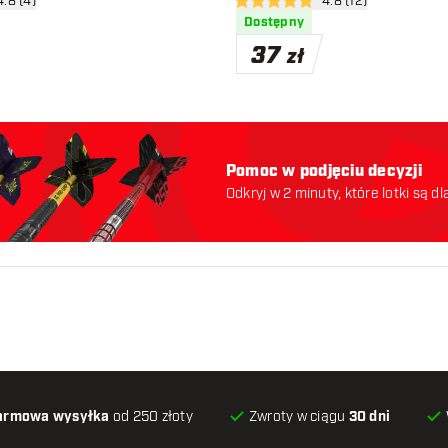
órz panel recenzji
4.8 (4)
otwórz panel recenzj
4.8 (12)
ceny
4.8 gwiazdki oceny
Dostępny
37
zł
Pomoc w podjęciu decyzji
Odkryj w 2 minuty, które lotki są dl
odpowiednie. Zaczynajmy:
armowa wysyłka
od 250 złoty
Zwroty w ciągu
30 dni