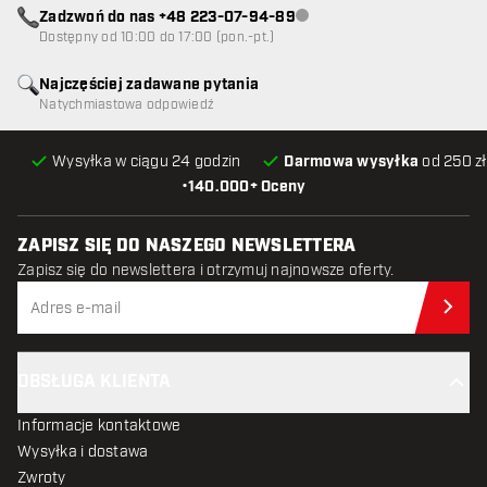
Zadzwoń do nas +48 223-07-94-89
Obsługa klienta niedostępna
Dostępny od 10:00 do 17:00 (pon.-pt.)
Najczęściej zadawane pytania
Natychmiastowa odpowiedź
Wysyłka w ciągu 24 godzin
Darmowa wysyłka
od 250 zł
•
140.000+ Oceny
ZAPISZ SIĘ DO NASZEGO NEWSLETTERA
Zapisz się do newslettera i otrzymuj najnowsze oferty.
Zap
OBSŁUGA KLIENTA
Informacje kontaktowe
Wysyłka i dostawa
Zwroty