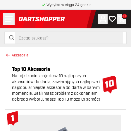
Wysyłka w ciągu 24 godzin
Menu
0
Konto
Moja lista 
Kos
powrót do strony głównej
szukaj
szukaj
Akcesoria
Top 10 Akcesoria
Na tej stronie znajdziesz 10 najlepszych
akcesoriów do darta, zawierających najlepsze i
najpopularniejsze akcesoria do darta w danym
momencie. Jeśli masz problem z dokonaniem
dobrego wyboru, nasze Top 10 może Ci pomóc!
1
#1 Top 10