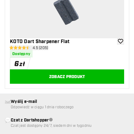
KOTO Dart Sharpener Flat
dodaj do 
otwórz panel recenzji
4.5 (205)
4.5 gwiazdki oceny
Dostępny
6
zł
ZOBACZ PRODUKT
Wyślij e-mail
Odpowiedź w ciągu 1 dnia roboczego
Czat z Dartshopper
Obsługa klienta niedostępna
Czat jest dostępny 24/7, siedem dni w tygodniu