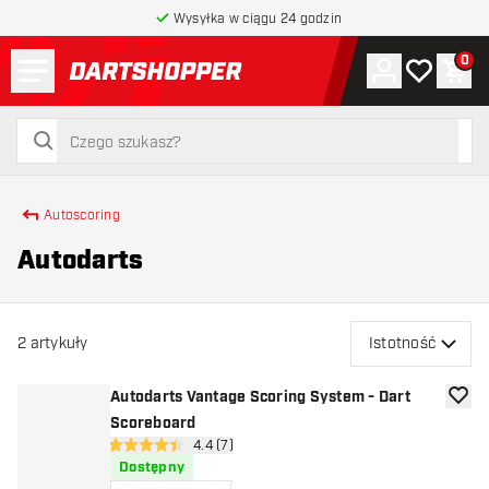
Wysyłka w ciągu 24 godzin
Menu
0
Konto
Moja lista 
Kos
powrót do strony głównej
szukaj
szukaj
Autoscoring
Autodarts
2
artykuły
Istotność
Autodarts Vantage Scoring System - Dart
dodaj 
Scoreboard
otwórz panel recenzji
4.4 (7)
4.4 gwiazdki oceny
Dostępny