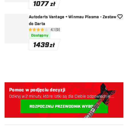
1077
zł
Autodarts Vantage + Winmau Plasma - Zestaw
dodaj 
do Darta
otwórz panel recenzji
4.1 (9)
4.1 gwiazdki oceny
Dostępny
1439
zł
Pomoc w podjęciu decyzji
Odkryj w 2 minuty, które lotki są dla Ciebie odpowiednie.
Zaczynajmy:
ROZPOCZNIJ PRZEWODNIK WYBORU