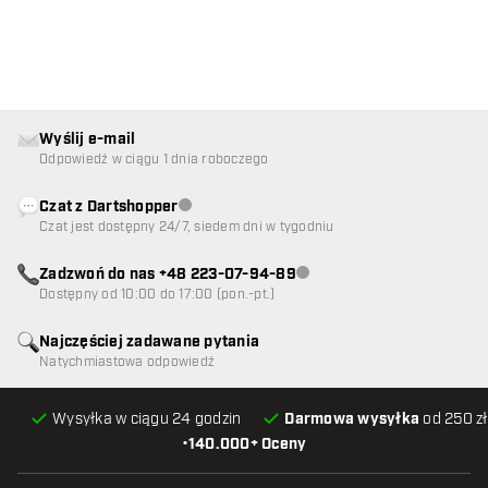
Wyślij e-mail
Odpowiedź w ciągu 1 dnia roboczego
Czat z Dartshopper
Obsługa klienta niedostępna
Czat jest dostępny 24/7, siedem dni w tygodniu
Zadzwoń do nas +48 223-07-94-89
Obsługa klienta niedostępna
Dostępny od 10:00 do 17:00 (pon.-pt.)
Najczęściej zadawane pytania
Natychmiastowa odpowiedź
Wysyłka w ciągu 24 godzin
Darmowa wysyłka
od 250 zł
•
140.000+ Oceny