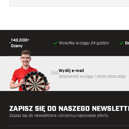
140.000+
•
Wysyłka w ciągu 24 godzin
D
Oceny
Wyślij e-mail
Odpowiedź w ciągu 1 dnia roboczego
ZAPISZ SIĘ DO NASZEGO NEWSLET
Zapisz się do newslettera i otrzymuj najnowsze oferty.