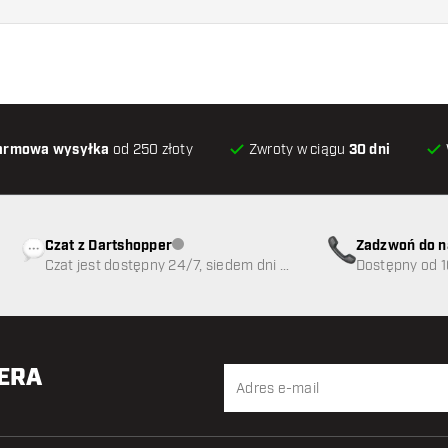
armowa wysyłka
od 250 złoty
Zwroty w ciągu
30 dni
Czat z Dartshopper
Zadzwoń do n
Obsługa klienta niedostępna
Czat jest dostępny 24/7, siedem dni w
89
Dostępny od 1
tygodniu
TERA