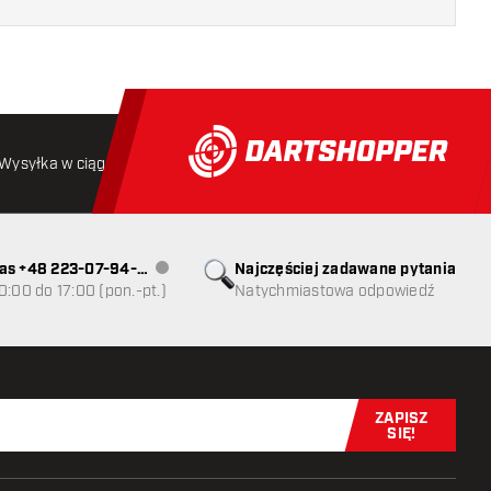
Wysyłka w ciągu 24 godzin
Darmowa wysyłka
od 250 złoty
as +48 223-07-94-
Najczęściej zadawane pytania
Obsługa klienta niedostępna
0:00 do 17:00 (pon.-pt.)
Natychmiastowa odpowiedź
ZAPISZ
Zapisz się t
SIĘ!