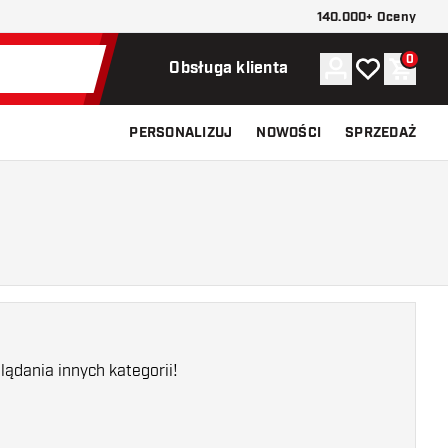
140.000+ Oceny
0
Konto
Moja lista ży
Koszy
Obsługa klienta
PERSONALIZUJ
NOWOŚCI
SPRZEDAŻ
ądania innych kategorii!