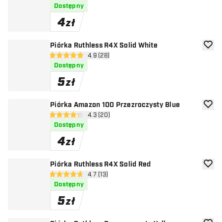
Dostępny
4
zł
Piórka Ruthless R4X Solid White
dodaj 
otwórz panel recenzji
4.9 (28)
4.9 gwiazdki oceny
Dostępny
5
zł
Piórka Amazon 100 Przezroczysty Blue
dodaj 
otwórz panel recenzji
4.3 (20)
4.3 gwiazdki oceny
Dostępny
4
zł
Piórka Ruthless R4X Solid Red
dodaj 
otwórz panel recenzji
4.7 (13)
4.7 gwiazdki oceny
Dostępny
5
zł