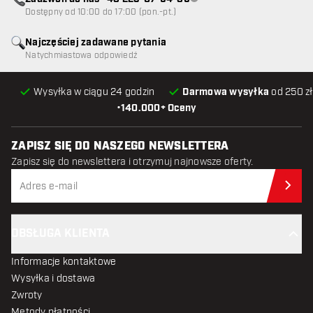
Obsługa klienta niedostępna
Dostępny od 10:00 do 17:00 (pon.-pt.)
Najczęściej zadawane pytania
Natychmiastowa odpowiedź
Wysyłka w ciągu 24 godzin
Darmowa wysyłka
od 250 zł
•
140.000+ Oceny
ZAPISZ SIĘ DO NASZEGO NEWSLETTERA
Zapisz się do newslettera i otrzymuj najnowsze oferty.
Zap
OBSŁUGA KLIENTA
Informacje kontaktowe
Wysyłka i dostawa
Zwroty
Metody płatności