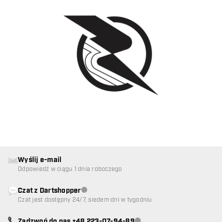
Wyślij e-mail
Odpowiedź w ciągu 1 dnia roboczego
Czat z Dartshopper
Obsługa klienta niedostępna
Czat jest dostępny 24/7, siedem dni w tygodniu
Zadzwoń do nas +48 223-07-94-89