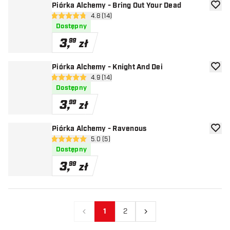
Piórka Alchemy - Bring Out Your Dead
dodaj 
otwórz panel recenzji
4.8 (14)
4.8 gwiazdki oceny
Dostępny
3
,
99
zł
Piórka Alchemy - Knight And Dei
dodaj 
otwórz panel recenzji
4.9 (14)
4.9 gwiazdki oceny
Dostępny
3
,
99
zł
Piórka Alchemy - Ravenous
dodaj 
otwórz panel recenzji
5.0 (5)
5 gwiazdki oceny
Dostępny
3
,
99
zł
1
2
Poprzedni
Następny