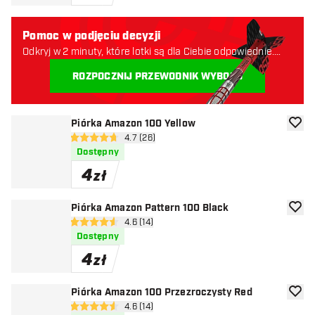
Pomoc w podjęciu decyzji
Odkryj w 2 minuty, które lotki są dla Ciebie odpowiednie.
Zaczynajmy:
ROZPOCZNIJ PRZEWODNIK WYBORU
Piórka Amazon 100 Yellow
dodaj 
otwórz panel recenzji
4.7 (26)
4.7 gwiazdki oceny
Dostępny
4
zł
Piórka Amazon Pattern 100 Black
dodaj 
otwórz panel recenzji
4.6 (14)
4.6 gwiazdki oceny
Dostępny
4
zł
Piórka Amazon 100 Przezroczysty Red
dodaj 
otwórz panel recenzji
4.6 (14)
4.6 gwiazdki oceny