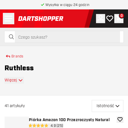
Wysyłka w ciągu 24 godzin
Menu
0
Konto
Moja lista 
Kos
powrót do strony głównej
szukaj
szukaj
Brands
Ruthless
Więcej
41
artykuły
Istotność
Piórka Amazon 100 Przezroczysty Natural
dodaj 
otwórz panel recenzji
4.9 (25)
4.9 gwiazdki oceny