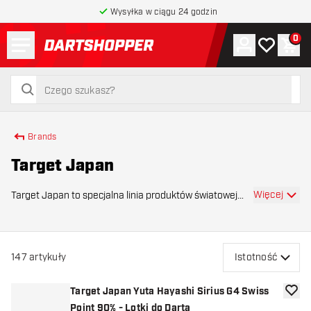
Wysyłka w ciągu 24 godzin
Menu
0
Konto
Moja lista 
Kos
powrót do strony głównej
szukaj
szukaj
Brands
Target Japan
Więcej
Target Japan to specjalna linia produktów światowej
marki Target, znanej w świecie darta. Japoński oddział
marki koncentruje się w pełni na innowacyjności,
rzemiośle i wysokiej jakości projektach, któ
147
artykuły
Istotność
Target Japan Yuta Hayashi Sirius G4 Swiss
dodaj 
Point 90% - Lotki do Darta