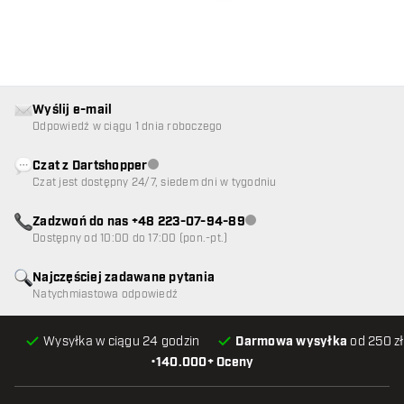
Wyślij e-mail
Odpowiedź w ciągu 1 dnia roboczego
Czat z Dartshopper
Obsługa klienta niedostępna
Czat jest dostępny 24/7, siedem dni w tygodniu
Zadzwoń do nas +48 223-07-94-89
Obsługa klienta niedostępna
Dostępny od 10:00 do 17:00 (pon.-pt.)
Najczęściej zadawane pytania
Natychmiastowa odpowiedź
Wysyłka w ciągu 24 godzin
Darmowa wysyłka
od 250 zł
•
140.000+ Oceny