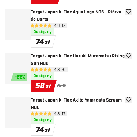
Target Japan K-Flex Aqua Logo NO6 - Piórka
dodaj 
do Darta
otwórz panel recenzji
4.9 (12)
4.9 gwiazdki oceny
Dostępny
74
zł
Target Japan K-Flex Haruki Muramatsu Rising
dodaj 
Sun NO6
otwórz panel recenzji
4.8 (35)
4.8 gwiazdki oceny
Dostępny
-
22
%
56
zł
72 zł
Target Japan K-Flex Akito Yamagata Scream
dodaj 
NO6
otwórz panel recenzji
4.8 (17)
4.8 gwiazdki oceny
Dostępny
74
zł