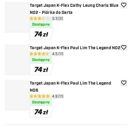
Target Japan K-Flex Cathy Leung Charis Blue
dodaj 
NO2 - Piórka do Darta
otwórz panel recenzji
3.3 (3)
3.3 gwiazdki oceny
Dostępny
74
zł
Target Japan K-Flex Paul Lim The Legend NO2
dodaj 
otwórz panel recenzji
4.5 (11)
4.5 gwiazdki oceny
Dostępny
74
zł
Target Japan K-Flex Paul Lim The Legend
dodaj 
NO6
otwórz panel recenzji
4.9 (11)
4.9 gwiazdki oceny
Dostępny
74
zł