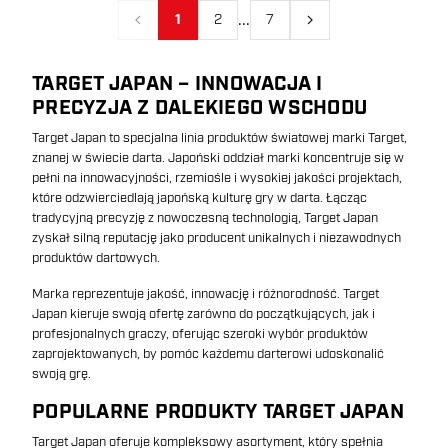
...
1
2
7
Poprzedni
Następny
TARGET JAPAN – INNOWACJA I
PRECYZJA Z DALEKIEGO WSCHODU
Target Japan to specjalna linia produktów światowej marki Target,
znanej w świecie darta. Japoński oddział marki koncentruje się w
pełni na innowacyjności, rzemiośle i wysokiej jakości projektach,
które odzwierciedlają japońską kulturę gry w darta. Łącząc
tradycyjną precyzję z nowoczesną technologią, Target Japan
zyskał silną reputację jako producent unikalnych i niezawodnych
produktów dartowych.
Marka reprezentuje jakość, innowację i różnorodność. Target
Japan kieruje swoją ofertę zarówno do początkujących, jak i
profesjonalnych graczy, oferując szeroki wybór produktów
zaprojektowanych, by pomóc każdemu darterowi udoskonalić
swoją grę.
POPULARNE PRODUKTY TARGET JAPAN
Target Japan oferuje kompleksowy asortyment, który spełnia