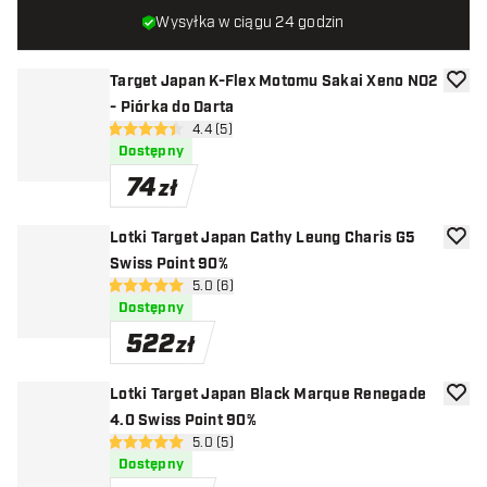
Wysyłka w ciągu 24 godzin
Target Japan K-Flex Motomu Sakai Xeno NO2
dodaj 
- Piórka do Darta
otwórz panel recenzji
4.4 (5)
4.4 gwiazdki oceny
Dostępny
74
zł
Lotki Target Japan Cathy Leung Charis G5
dodaj 
Swiss Point 90%
otwórz panel recenzji
5.0 (6)
5 gwiazdki oceny
Dostępny
522
zł
Lotki Target Japan Black Marque Renegade
dodaj 
4.0 Swiss Point 90%
otwórz panel recenzji
5.0 (5)
5 gwiazdki oceny
Dostępny