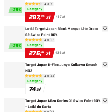
otwórz panel recenzji
4.3 (7)
4.3 gwiazdki oceny
Dostępny
-
35
%
297
,
05
zł
457 zł
Lotki Target Japan Black Marque Lite Draco
dodaj 
G2 Swiss Point 90%
otwórz panel recenzji
4.8 (12)
4.8 gwiazdki oceny
Dostępny
-
35
%
276
,
90
zł
426 zł
Target Japan K-Flex Junya Koikawa Smash
dodaj 
NO2
otwórz panel recenzji
4.8 (44)
4.8 gwiazdki oceny
Dostępny
74
zł
Target Japan Mizu Series 01 Swiss Point 90%
dodaj 
- Lotki do Darta