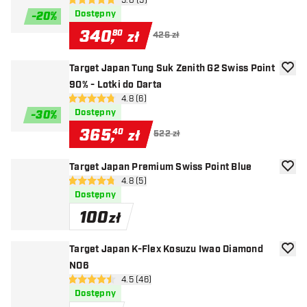
otwórz panel recenzji
5.0 (5)
5 gwiazdki oceny
Dostępny
-
20
%
340
,
80
zł
426 zł
Target Japan Tung Suk Zenith G2 Swiss Point
dodaj 
90% - Lotki do Darta
otwórz panel recenzji
4.8 (6)
4.8 gwiazdki oceny
Dostępny
-
30
%
365
,
40
zł
522 zł
Target Japan Premium Swiss Point Blue
dodaj 
otwórz panel recenzji
4.8 (5)
4.8 gwiazdki oceny
Dostępny
100
zł
Target Japan K-Flex Kosuzu Iwao Diamond
dodaj 
NO6
otwórz panel recenzji
4.5 (46)
4.5 gwiazdki oceny
Dostępny