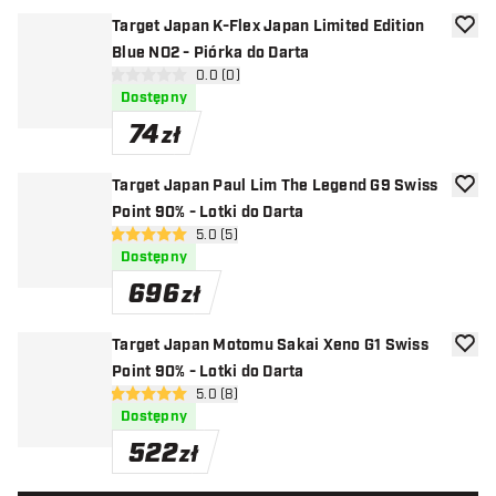
Target Japan K-Flex Japan Limited Edition
dodaj 
Blue NO2 - Piórka do Darta
otwórz panel recenzji
0.0 (0)
0 gwiazdki oceny
Dostępny
74
zł
Target Japan Paul Lim The Legend G9 Swiss
dodaj 
Point 90% - Lotki do Darta
otwórz panel recenzji
5.0 (5)
5 gwiazdki oceny
Dostępny
696
zł
Target Japan Motomu Sakai Xeno G1 Swiss
dodaj 
Point 90% - Lotki do Darta
otwórz panel recenzji
5.0 (8)
5 gwiazdki oceny
Dostępny
522
zł