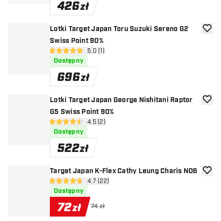
426
zł
Lotki Target Japan Toru Suzuki Sereno G2
dodaj 
Swiss Point 90%
otwórz panel recenzji
5.0 (1)
5 gwiazdki oceny
Dostępny
696
zł
Lotki Target Japan George Nishitani Raptor
dodaj 
G5 Swiss Point 90%
otwórz panel recenzji
4.5 (2)
4.5 gwiazdki oceny
Dostępny
522
zł
Target Japan K-Flex Cathy Leung Charis NO6
dodaj 
otwórz panel recenzji
4.7 (22)
4.7 gwiazdki oceny
Dostępny
72
zł
74 zł