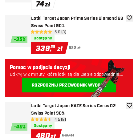
74
zł
Lotki Target Japan Prime Series Diamond G3
dodaj 
Swiss Point 90%
otwórz panel recenzji
5.0 (3)
5 gwiazdki oceny
Dostępny
-
35
%
339
,
30
zł
522 zł
Pomoc w podjęciu decyzji
Odkryj w 2 minuty, które lotki są dla Ciebie odpowiednie.
Zaczynajmy:
ROZPOCZNIJ PRZEWODNIK WYBORU
Lotki Target Japan KAZE Series Ceros 02
dodaj 
Swiss Point 90%
otwórz panel recenzji
4.5 (8)
4.5 gwiazdki oceny
Dostępny
-
40
%
480
zł
800 zł