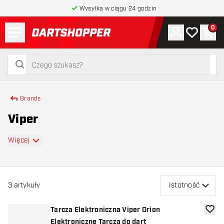
Wysyłka w ciągu 24 godzin
Menu
0
Konto
Moja lista 
Kos
powrót do strony głównej
szukaj
szukaj
Brands
Viper
Więcej
3
artykuły
Istotność
Tarcza Elektroniczna Viper Orion
dodaj 
Elektroniczne Tarcza do dart