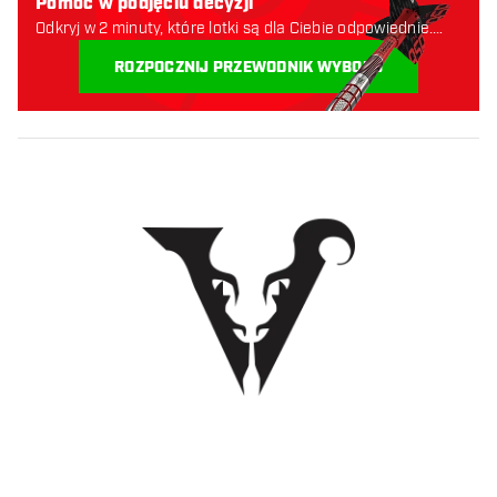
Pomoc w podjęciu decyzji
Odkryj w 2 minuty, które lotki są dla Ciebie odpowiednie.
Zaczynajmy:
ROZPOCZNIJ PRZEWODNIK WYBORU