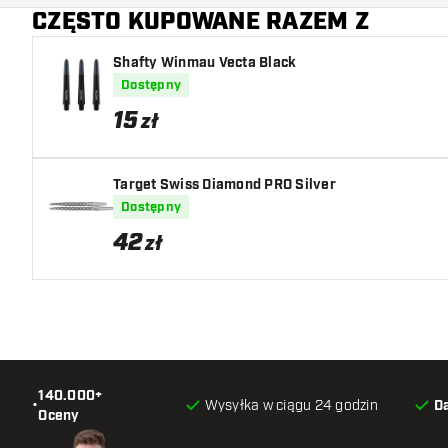
CZĘSTO KUPOWANE RAZEM Z
Shafty Winmau Vecta Black
Dostępny
15
zł
Target Swiss Diamond PRO Silver
Dostępny
42
zł
140.000+
•
Wysyłka w ciągu 24 godzin
D
Oceny