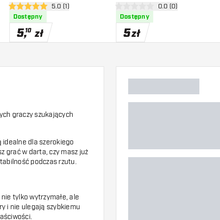
zji
otwórz panel recenzji
5.0 (1)
otwórz panel recenzj
0.0 (0)
5 gwiazdki oceny
0 gwiazdki oceny
Dostępny
Dostępny
5
,
5
10
zł
zł
nych graczy szukających
 idealne dla szerokiego
z grać w darta, czy masz już
tabilność podczas rzutu.
nie tylko wytrzymałe, ale
y i nie ulegają szybkiemu
łaściwości.