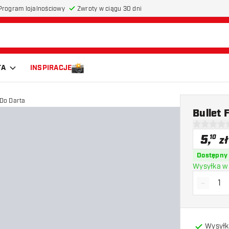
Program lojalnościowy
Zwroty w ciągu 30 dni
TA
INSPIRACJE
 Do Darta
Bullet 
0 gwiazdki
5
,
10
zł
Dostępny
Wysyłka w 
-
Zmniejs
Wysyłk