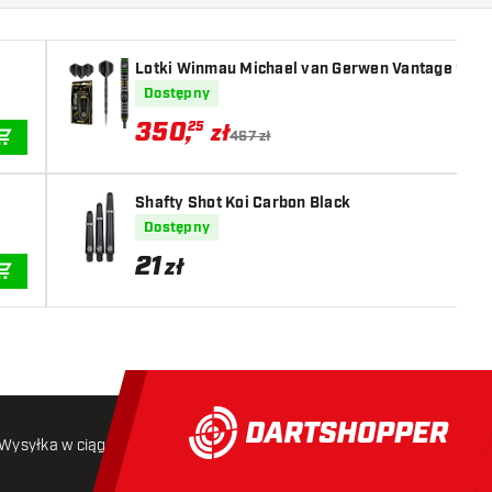
Lotki Winmau Michael van Gerwen Vantage 90%
Dostępny
350
,
25
zł
467 zł
DODAJ DO KOSZYKA
Shafty Shot Koi Carbon Black
Dostępny
21
zł
DODAJ DO KOSZYKA
Wysyłka w ciągu 24 godzin
Darmowa wysyłka
od 250 złoty