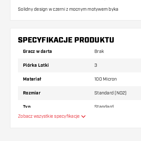
Solidny design w czerni z mocnym motywem byka
Dzięki wyrazistemu czarnemu wzorowi i mocnemu obrazowi b
emanujesz siłą i determinacją podczas gry w darta. Sprawia t
są nie tylko funkcjonalne, ale także prawdziwą ozdobą na pla
SPECYFIKACJE PRODUKTU
Gracz w darta
Brak
Piórka Lotki
3
Materiał
100 Micron
Rozmiar
Standard (NO2)
Typ
Standard
Zobacz wszystkie specyfikacje
Elastyczność
Główny kolor