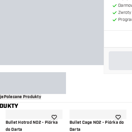
Darmow
Zwroty 
Progra
je
Polecane Produkty
ODUKTY
o listy życzeń
dodaj do listy życzeń
dodaj do 
Bullet Hotrod NO2 - Piórka
Bullet Cage NO2 - Piórka do
do Darta
Darta