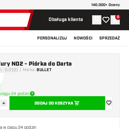
140.000+ Oceny
0
Konto
Moja lista ży
Koszy
Obsługa klienta
PERSONALIZUJ
NOWOŚCI
SPRZEDAŻ
Fury NO2 - Piórka do Darta
0.0 (0)
Marka
:
BULLET
 oceny
ciągu 24 godzin
+
DODAJ DO KOSZYKA
z ilość
Zwiększ ilość
dodaj do list
a w ciągu 24 godzin