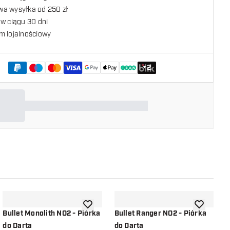
a wysyłka od 250 zł
w ciągu 30 dni
m lojalnościowy
+
2
listy życzeń
dodaj do listy życzeń
dodaj do li
Bullet Monolith NO2 - Piórka
Bullet Ranger NO2 - Piórka
B
do Darta
do Darta
D