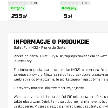
otwórz panel recenzji
0.0 (0)
otwórz panel recen
0.0 (0)
0 gwiazdki oceny
0 gwiazdki oceny
Dostępny
Dostępny
255
5
zł
zł
INFORMACJE O PRODUKCIE
Bullet Fury NO2 - Piórka do Darta.
Piórka do darta Bullet Fury NO2, zaprojektowane dla poważ
jakości i stylu.
Te piórka mają standardowy rozmiar (NO2), co oznacza, że są
zakresu stylów gry. Niezależnie od tego, czy dopiero zaczynas
wieloletnie doświadczenie, te piórka zapewniają optymalną s
Elastyczny materiał dla trwałości i wydajności
Wykonane z materiału o grubości 100 mikronów, te piórka są 
także elastyczne. Dzięki temu są odporne na intensywność gr
uszkodzeniu. Możesz cieszyć się nimi dłużej, bez utraty ich w