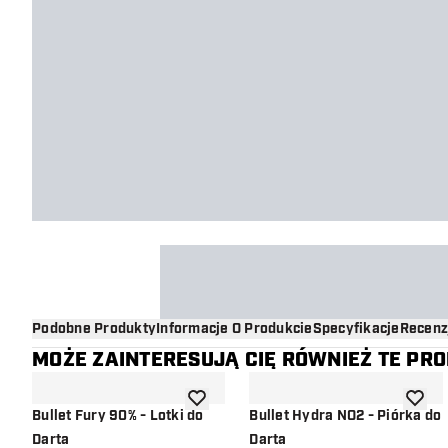
Podobne Produkty
Informacje O Produkcie
Specyfikacje
Recenz
MOŻE ZAINTERESUJĄ CIĘ RÓWNIEŻ TE PR
dodaj do listy życzeń
dodaj d
Bullet Fury 90% - Lotki do
Bullet Hydra NO2 - Piórka do
Darta
Darta