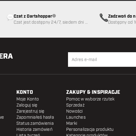
Czat z Dartshopper
Zadzwoń do n
Obsługa klienta niedostępna
Czat jest dostępny 24/7, siedem dni w
89
Dostępny od 1
tygodniu
TERA
KONTO
ZAKUPY & INSPIRACJE
Moje Konto
Pomoc w wyborze rzutek
Zaloguj się
Sprzedaż
Zarejestruj się
Nowości
we
Zapomniałeś hasła
Launches
Status zamówienia
Marki
Historia zamówień
Personalizacja produktu
Lista życzeń
Kategorie produktów