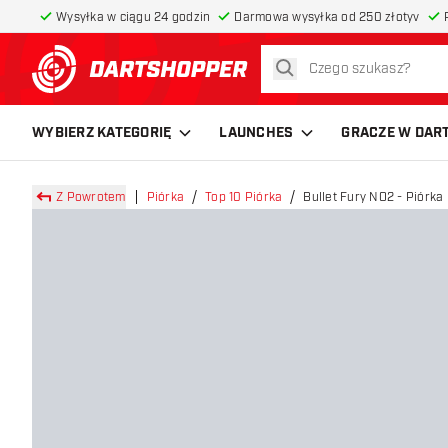
Wysyłka w ciągu 24 godzin
Darmowa wysyłka od 250 złotyv
szukaj
powrót do strony głównej
WYBIERZ KATEGORIĘ
LAUNCHES
GRACZE W DAR
Z Powrotem
Piórka
Top 10 Piórka
Bullet Fury NO2 - Piórka