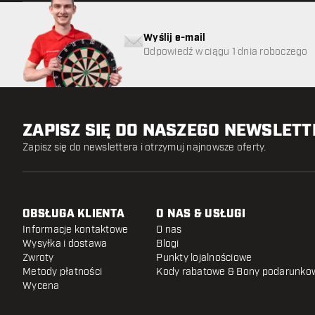
Wyślij e-mail
Odpowiedź w ciągu 1 dnia roboczego
ZAPISZ SIĘ DO NASZEGO NEWSLET
Zapisz się do newslettera i otrzymuj najnowsze oferty.
OBSŁUGA KLIENTA
O NAS & USŁUGI
Informacje kontaktowe
O nas
Wysyłka i dostawa
Blogi
Zwroty
Punkty lojalnościowe
Metody płatności
Kody rabatowe & Bony podarunko
Wycena