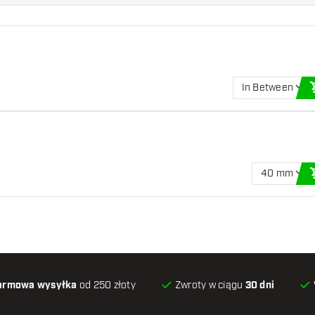
In Between
40 mm
armowa wysyłka
od 250 złoty
Zwroty w ciągu
30 dni