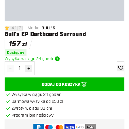
4.1
[
7
]
Marka
:
BULL'S
4.1 gwiazdki oceny
Bull's EP Dartboard Surround
157
zł
Dostępny
Wysyłka w ciągu 24 godzin
-
+
Zmniejsz ilość
Zwiększ ilość
dodaj 
DODAJ DO KOSZYKA
Wysyłka w ciągu 24 godzin
Darmowa wysyłka od 250 zł
Zwroty w ciągu 30 dni
Program lojalnościowy
+
4