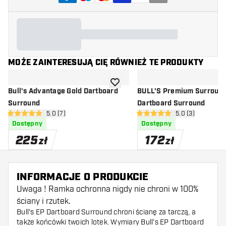
MOŻE ZAINTERESUJĄ CIĘ RÓWNIEŻ TE PRODUKTY
dodaj do listy życzeń
Bull's Advantage Gold Dartboard
BULL'S Premium Surround
Surround
Dartboard Surround
otwórz panel recenzji
5.0 (7)
otwórz panel rec
5.0 (3)
5 gwiazdki oceny
5 gwiazdki oceny
Dostępny
Dostępny
225
172
zł
zł
INFORMACJE O PRODUKCIE
Uwaga ! Ramka ochronna nigdy nie chroni w 100%
ściany i rzutek.
Bull's EP Dartboard Surround chroni ścianę za tarczą, a
także końcówki twoich lotek. Wymiary Bull's EP Dartboard