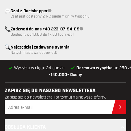
Czat z Dartshopper
Obsługa klienta niedostępna
Czat jest dostępny 24/7, siedem dni w tygodniu
Zadzwoń do nas +48 223-07-94-89
Obsługa klienta niedostępna
Dostępny od 10:00 do 17:00 (pon.-pt.)
Najczęściej zadawane pytania
Natychmiastowa odpowiedź
Wysyłka w ciągu 24 godzin
Darmowa wysyłka
od 250 zł
•
140.000+ Oceny
ZAPISZ SIĘ DO NASZEGO NEWSLETTERA
Zapisz się do newslettera i otrzymuj najnowsze oferty.
Zap
OBSŁUGA KLIENTA