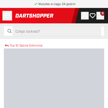
Wysyłka w ciągu 24 godzin
Menu
0
Konto
Moja lista 
Kos
powrót do strony głównej
szukaj
szukaj
Top 10 Opona Ochronna