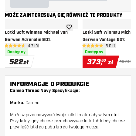
MOŻE ZAINTERESUJĄ CIĘ RÓWNIEŻ TE PRODUKTY
dodaj do listy życzeń
Lotki Soft Winmau Michael van
Lotki Soft Winmau Michae
Gerwen Adrenalin 90%
Gerwen Vantage 90%
otwórz panel recenzji
4.7 (9)
otwórz panel rec
5.0 (1)
4.7 gwiazdki oceny
5 gwiazdki oceny
Dostępny
Dostępny
522
373
,
60
zł
zł
467 zł
INFORMACJE O PRODUKCIE
Cameo Thread Navy Specyfikacje:
Marka:
Cameo
Możesz przechowywać twoje lotki i materiały w tym etui.
Przydatny, gdy chcesz przechowywać lotki lub kiedy chcesz
przynieść lotki do pubu lub do twojego meczu.