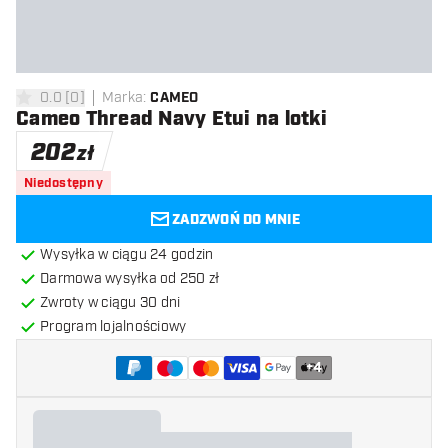
0.0
[
0
]
Marka
:
CAMEO
0 gwiazdki oceny
Cameo Thread Navy Etui na lotki
202
zł
Niedostępny
ZADZWOŃ DO MNIE
Wysyłka w ciągu 24 godzin
Darmowa wysyłka od 250 zł
Zwroty w ciągu 30 dni
Program lojalnościowy
+
4