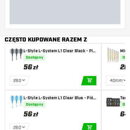
CZĘSTO KUPOWANE RAZEM Z
L-Style L-System L1 Clear Black - Pió
Missi
rka do Darta
Dostępny
Dos
56
20
zł
260
40mm
DODAJ DO KOSZYK
L-Style L-System L1 Clear Blue - Piór
Targe
ka do Darta
Dostępny
Dos
56
64
zł
260