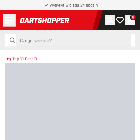
Wysyłka w ciągu 24 godzin
Menu
0
Konto
Moja lista 
Kos
powrót do strony głównej
szukaj
szukaj
Top 10 Dart Etui