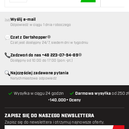
DODAJ DO KOSZYK
Wyślij e-mail
Odpowiedź w ciągu 1 dnia roboczego
Czat z Dartshopper
Obsługa klienta niedostępna
Czat jest dostępny 24/7, siedem dni w tygodniu
Zadzwoń do nas +48 223-07-94-89
Obsługa klienta niedostępna
Dostępny od 10:00 do 17:00 (pon.-pt.)
Najczęściej zadawane pytania
Natychmiastowa odpowiedź
Wysyłka w ciągu 24 godzin
Darmowa wysyłka
od 250 zł
•
140.000+ Oceny
ZAPISZ SIĘ DO NASZEGO NEWSLETTERA
Zapisz się do newslettera i otrzymuj najnowsze oferty.