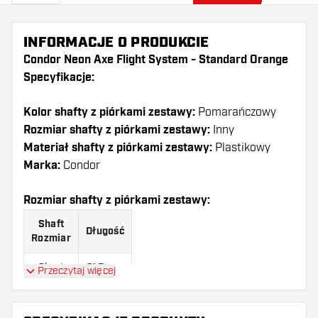
INFORMACJE O PRODUKCIE
Condor Neon Axe Flight System - Standard Orange
Specyfikacje:
Kolor shafty z piórkami zestawy:
Pomarańczowy
Rozmiar shafty z piórkami zestawy:
Inny
Materiał shafty z piórkami zestawy:
Plastikowy
Marka:
Condor
Rozmiar shafty z piórkami zestawy:
Shaft
Długość
Rozmiar
Short
21.5 mm
Przeczytaj więcej
Medium
27.5 mm