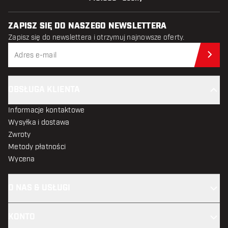
ZAPISZ SIĘ DO NASZEGO NEWSLETTERA
Zapisz się do newslettera i otrzymuj najnowsze oferty.
Zap
OBSŁUGA KLIENTA
Informacje kontaktowe
Wysyłka i dostawa
Zwroty
Metody płatności
Wycena
O NAS & USŁUGI
KONTO