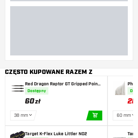
CZĘSTO KUPOWANE RAZEM Z
Red Dragon Raptor GT Gripped Points
Phara
Black
Poin
Dostępny
Dos
60
20
zł
38 mm
60 mm
DODAJ DO KOSZYK
Target K-Flex Luke Littler NO2
Targe