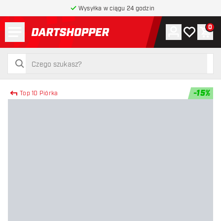
Wysyłka w ciągu 24 godzin
Menu
0
Konto
Moja lista 
Kos
powrót do strony głównej
szukaj
szukaj
-
15
%
Top 10 Piórka