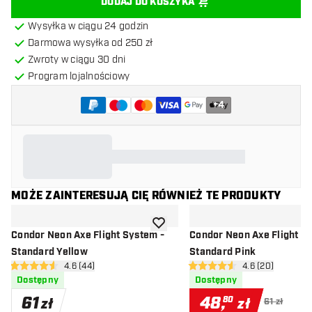
DODAJ DO KOSZYKA
Wysyłka w ciągu 24 godzin
Darmowa wysyłka od 250 zł
Zwroty w ciągu 30 dni
Program lojalnościowy
+
4
MOŻE ZAINTERESUJĄ CIĘ RÓWNIEŻ TE PRODUKTY
dodaj do listy życzeń
Condor Neon Axe Flight System -
Condor Neon Axe Flight S
Standard Yellow
Standard Pink
otwórz panel recenzji
4.6 (44)
otwórz panel re
4.6 (20)
4.6 gwiazdki oceny
4.6 gwiazdki oceny
Dostępny
Dostępny
61
48
,
80
zł
zł
61 zł