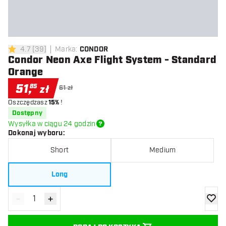
4.7
[
39
]
Marka
:
CONDOR
4.7 gwiazdki oceny
Condor Neon Axe Flight System - Standard
Orange
51
,
85
zł
61 zł
Oszczędzasz
15%
!
Dostępny
Wysyłka w ciągu 24 godzin
Dokonaj wyboru
:
Short
Medium
Long
-
+
Zmniejsz ilość
Zwiększ ilość
dodaj 