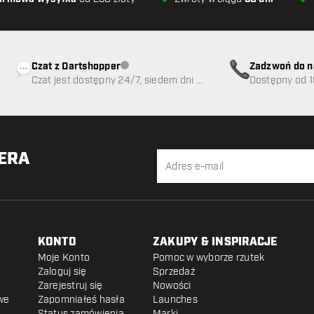
Czat z Dartshopper
Zadzwoń do n
Obsługa klienta niedostępna
Czat jest dostępny 24/7, siedem dni w
89
Dostępny od 1
tygodniu
TERA
KONTO
ZAKUPY & INSPIRACJE
Moje Konto
Pomoc w wyborze rzutek
Zaloguj się
Sprzedaż
Zarejestruj się
Nowości
we
Zapomniałeś hasła
Launches
Status zamówienia
Marki