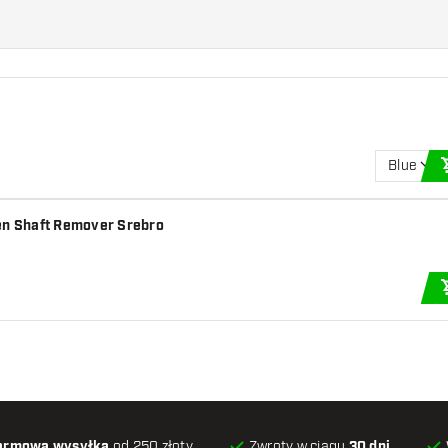
Blue
n Shaft Remover Srebro
armowa wysyłka
od 250 złoty
Zwroty w ciągu
30 dni