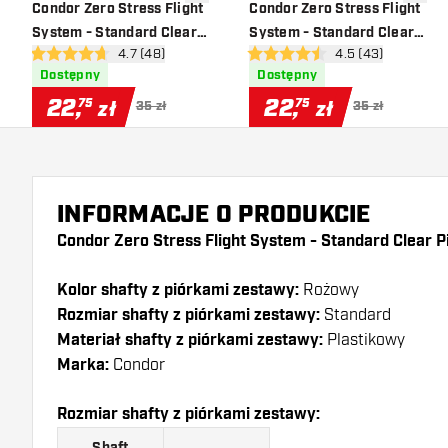
dodaj do listy życzeń
dodaj d
Condor Zero Stress Flight
Condor Zero Stress Flight
System - Standard Clear
System - Standard Clear
otwórz panel recenzji
4.7 (48)
otwórz panel recen
4.5 (43)
Red
Yellow
4.7 gwiazdki oceny
4.5 gwiazdki oceny
Dostępny
Dostępny
22
,
22
,
75
75
zł
zł
35 zł
35 zł
INFORMACJE O PRODUKCIE
Condor Zero Stress Flight System - Standard Clear P
Kolor shafty z piórkami zestawy:
Rożowy
Rozmiar shafty z piórkami zestawy:
Standard
Materiał shafty z piórkami zestawy:
Plastikowy
Marka:
Condor
Rozmiar shafty z piórkami zestawy: