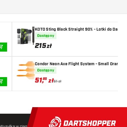
KOTO Sting Black Straight 90% - Lotki do Darta
Dostępny
215
zł
DODAJ DO KOSZYKA
Condor Neon Axe Flight System - Small Orange
Dostępny
51
,
85
zł
61 zł
DODAJ DO KOSZYKA
Wysyłka w ciągu 24 godzin
Darmowa wysyłka
od 250 złoty