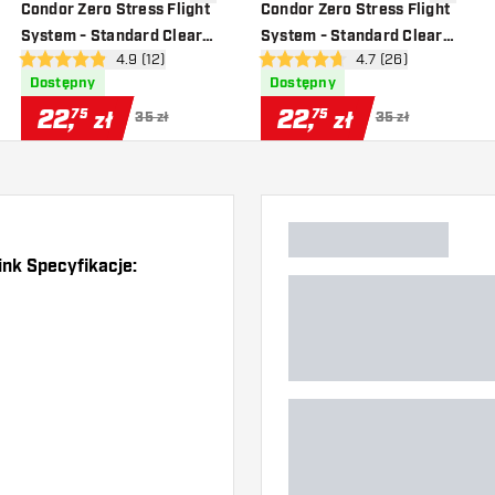
o listy życzeń
dodaj do listy życzeń
dodaj do 
Condor Zero Stress Flight
Condor Zero Stress Flight
System - Standard Clear
System - Standard Clear
zji
otwórz panel recenzji
4.9 (12)
otwórz panel recenzj
4.7 (26)
Purple
Orange
4.9 gwiazdki oceny
4.7 gwiazdki oceny
Dostępny
Dostępny
22
,
22
,
75
75
zł
zł
35 zł
35 zł
ink Specyfikacje: