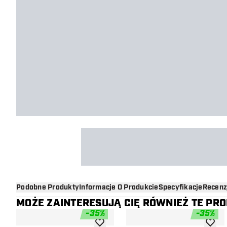
Podobne Produkty
Informacje O Produkcie
Specyfikacje
Recenz
MOŻE ZAINTERESUJĄ CIĘ RÓWNIEŻ TE PR
-
35
%
-
35
%