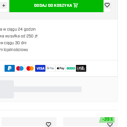
+
DODAJ DO KOSZYKA
z ilość
Zwiększ ilość
dodaj do list
a w ciągu 24 godzin
a wysyłka od 250 zł
w ciągu 30 dni
m lojalnościowy
+
2
-
35
%