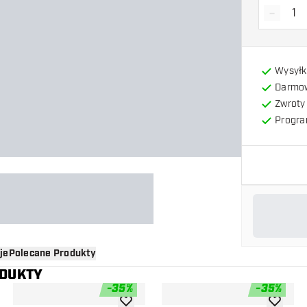
-
Zmniejs
Wysyłk
Darmow
Zwroty 
Progra
je
Polecane Produkty
ODUKTY
-
35
%
-
35
%