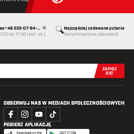
as +48 223-07-94-
Najczęściej zadawane pytania
Obsługa klienta niedostępna
0:00 do 17:00 (pon.-pt.)
Natychmiastowa odpowiedź
ZAPISZ
Zapisz się t
SIĘ!
OBSERWUJ NAS W MEDIACH SPOŁECZNOŚCIOWYCH
POBIERZ APLIKACJĘ