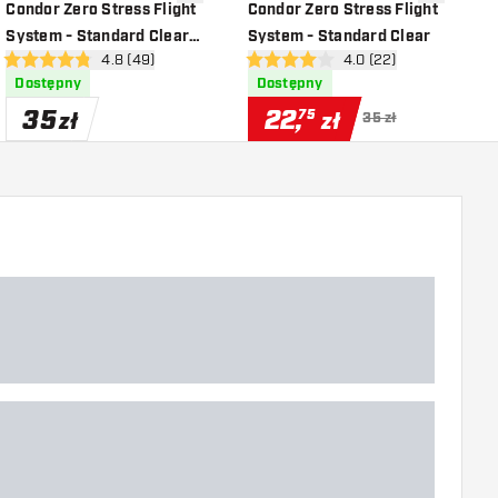
listy życzeń
dodaj do listy życzeń
dodaj do li
Condor Zero Stress Flight
Condor Zero Stress Flight
C
System - Standard Clear
System - Standard Clear
S
i
otwórz panel recenzji
4.8 (49)
otwórz panel recenzji
4.0 (22)
Blue
4.8 gwiazdki oceny
4 gwiazdki oceny
4
Dostępny
Dostępny
35
22
,
75
zł
zł
35 zł