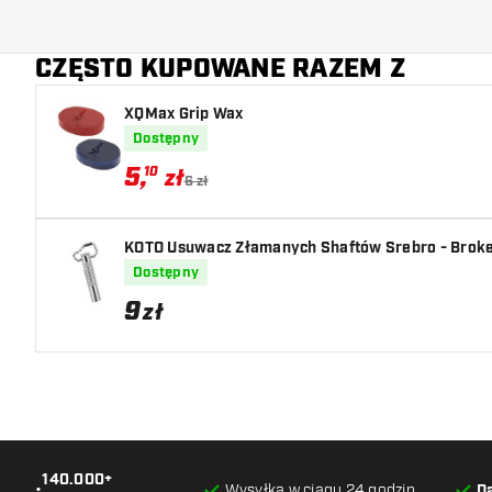
Główny kolor
CZĘSTO KUPOWANE RAZEM Z
Długość trzonka
XQMax Grip Wax
Dostępny
5
,
10
zł
6 zł
KOTO Usuwacz Złamanych Shaftów Srebro - Broke
Dostępny
9
zł
140.000+
•
Wysyłka w ciągu 24 godzin
D