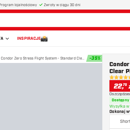
Program lojalnościowy
Zwroty w ciągu 30 dni
TA
INSPIRACJE
-
35
%
Condor Zero Stress Flight System - Standard Clear
Condor 
Pink
Clear P
4.7 gwiazd
22
,
75
Oszczędzas
Dostępny
Wysyłka w 
Dokonaj w
Shor