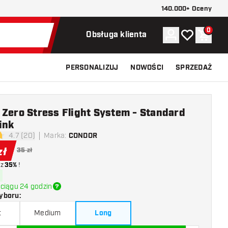
140.000+ Oceny
0
Konto
Moja lista ży
Koszy
Obsługa klienta
PERSONALIZUJ
NOWOŚCI
SPRZEDAŻ
Zero Stress Flight System - Standard
ink
4.7 (20)
Marka
:
CONDOR
ki oceny
zł
35 zł
z
35%
!
ciągu 24 godzin
yboru
:
t
Medium
Long