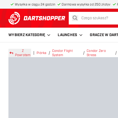
Wysyłka w ciągu 24 godzin
Darmowa wysyłka od 250 złotyv
szukaj
powrót do strony głównej
WYBIERZ KATEGORIĘ
LAUNCHES
GRACZE W DAR
Z
Condor Flight
Condor Zero
Piórka
Powrotem
System
Stress