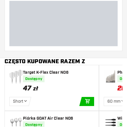
CZĘSTO KUPOWANE RAZEM Z
Target K-Flex Clear NO6
Phar
ck Po
Dostępny
Dos
47
20
zł
Short
60 mm
DODAJ DO KOSZYK
Piórka GOAT Air Clear NO6
Winma
Dostępny
Dos