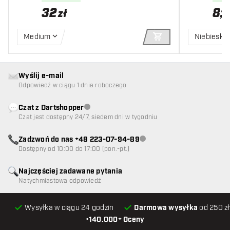
32
8
,
26
zł
Medium
Niebieski
DODAJ DO KOSZYK
Wyślij e-mail
Odpowiedź w ciągu 1 dnia roboczego
Czat z Dartshopper
Obsługa klienta niedostępna
Czat jest dostępny 24/7, siedem dni w tygodniu
Zadzwoń do nas +48 223-07-94-89
Obsługa klienta niedostępna
Dostępny od 10:00 do 17:00 (pon.-pt.)
Najczęściej zadawane pytania
Natychmiastowa odpowiedź
Wysyłka w ciągu 24 godzin
Darmowa wysyłka
od 250 zł
•
140.000+ Oceny