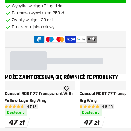
Wysyłka w ciągu 24 godzin
Darmowa wysyłka od 250 zł
Zwroty w ciągu 30 dni
Program lojalnościowy
+
4
MOŻE ZAINTERESUJĄ CIĘ RÓWNIEŻ TE PRODUKTY
dodaj do listy życzeń
Cuesoul ROST 77 Transparent With
Cuesoul ROST 77 Transpar
Yellow Logo Big Wing
Big Wing
otwórz panel recenzji
4.5 (2)
otwórz panel rec
4.8 (19)
4.5 gwiazdki oceny
4.8 gwiazdki oceny
Dostępny
Dostępny
47
47
zł
zł