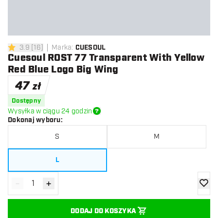
3.9
[
16
]
Marka
:
CUESOUL
3.9 gwiazdki oceny
Cuesoul ROST 77 Transparent With Yellow
Red Blue Logo Big Wing
47
zł
Dostępny
Wysyłka w ciągu 24 godzin
Dokonaj wyboru
:
S
M
L
-
+
Zmniejsz ilość
Zwiększ ilość
dodaj 
DODAJ DO KOSZYKA