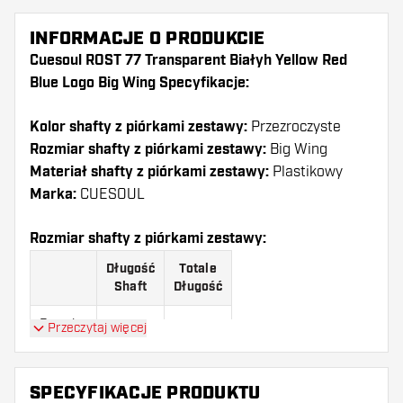
INFORMACJE O PRODUKCIE
Cuesoul ROST 77 Transparent Białyh Yellow Red
Blue Logo Big Wing Specyfikacje:
Kolor shafty z piórkami zestawy:
Przezroczyste
Rozmiar shafty z piórkami zestawy:
Big Wing
Materiał shafty z piórkami zestawy:
Plastikowy
Marka:
CUESOUL
Rozmiar shafty z piórkami zestawy:
Długość
Totale
Shaft
Długość
Rozmiar
Przeczytaj więcej
23 mm
64 mm
S
Rozmiar
28 mm
69 mm
SPECYFIKACJE PRODUKTU
M