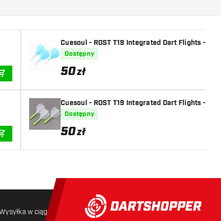
Cuesoul - ROST T19 Integrated Dart Flights - Big
Dostępny
50
zł
DODAJ DO KOSZYKA
Cuesoul - ROST T19 Integrated Dart Flights - Big
Dostępny
50
zł
DODAJ DO KOSZYKA
Wysyłka w ciągu 24 godzin
Darmowa wysyłka
od 250 złoty