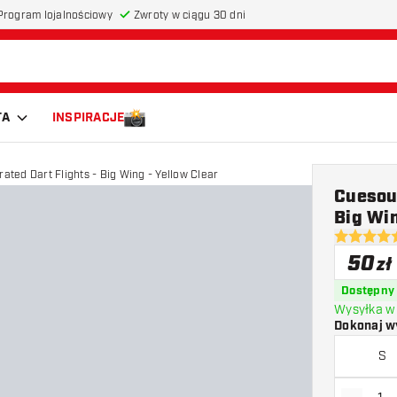
Program lojalnościowy
Zwroty w ciągu 30 dni
TA
INSPIRACJE
ated Dart Flights - Big Wing - Yellow Clear
Cuesoul
Big Win
5 gwiazdki
50
zł
Dostępny
Wysyłka w 
Dokonaj w
S