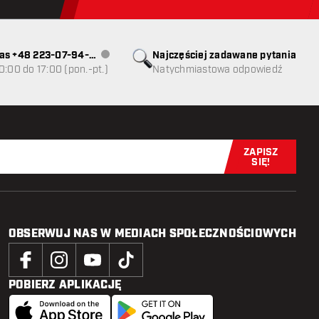
as +48 223-07-94-
Najczęściej zadawane pytania
Obsługa klienta niedostępna
0:00 do 17:00 (pon.-pt.)
Natychmiastowa odpowiedź
ZAPISZ
Zapisz się t
SIĘ!
OBSERWUJ NAS W MEDIACH SPOŁECZNOŚCIOWYCH
POBIERZ APLIKACJĘ