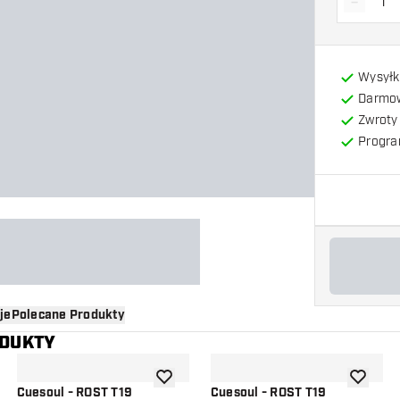
-
Zmniejs
Wysyłk
Darmow
Zwroty 
Progra
je
Polecane Produkty
ODUKTY
o listy życzeń
dodaj do listy życzeń
dodaj do 
Cuesoul - ROST T19
Cuesoul - ROST T19