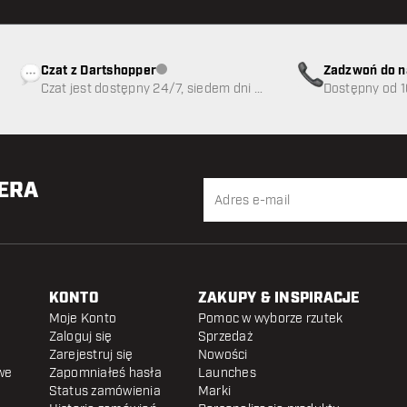
Czat z Dartshopper
Zadzwoń do n
Obsługa klienta niedostępna
Czat jest dostępny 24/7, siedem dni w
89
Dostępny od 1
tygodniu
TERA
KONTO
ZAKUPY & INSPIRACJE
Moje Konto
Pomoc w wyborze rzutek
Zaloguj się
Sprzedaż
Zarejestruj się
Nowości
we
Zapomniałeś hasła
Launches
Status zamówienia
Marki