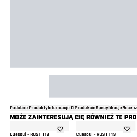
Podobne Produkty
Informacje O Produkcie
Specyfikacje
Recenz
MOŻE ZAINTERESUJĄ CIĘ RÓWNIEŻ TE PR
dodaj do listy życzeń
dodaj d
Cuesoul - ROST T19
Cuesoul - ROST T19