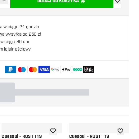
+
DODAJ DO KOSZYKA
z ilość
Zwiększ ilość
dodaj do list
a w ciągu 24 godzin
a wysyłka od 250 zł
w ciągu 30 dni
m lojalnościowy
+
2
listy życzeń
dodaj do listy życzeń
dodaj do li
Cuesoul - ROST T19
Cuesoul - ROST T19
C