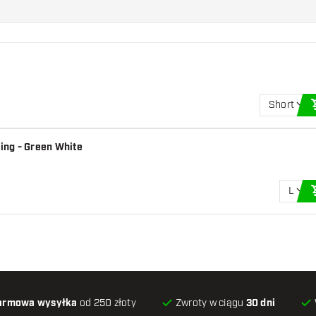
Short
Wing - Green White
L
armowa wysyłka
od 250 złoty
Zwroty w ciągu
30 dni