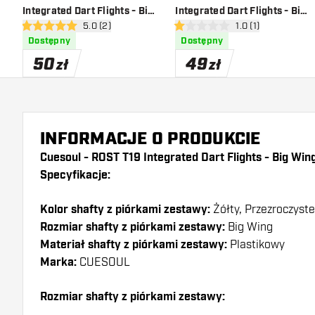
Integrated Dart Flights - Big
Integrated Dart Flights - Big
otwórz panel recenzji
5.0 (2)
otwórz panel recenz
1.0 (1)
Wing - Yellow White
Wing - Clear Yellow
5 gwiazdki oceny
1 gwiazdki oceny
Dostępny
Dostępny
50
49
zł
zł
INFORMACJE O PRODUKCIE
Cuesoul - ROST T19 Integrated Dart Flights - Big Wing
Specyfikacje:
Kolor shafty z piórkami zestawy:
Żółty, Przezroczyste
Rozmiar shafty z piórkami zestawy:
Big Wing
Materiał shafty z piórkami zestawy:
Plastikowy
Marka:
CUESOUL
Rozmiar shafty z piórkami zestawy: