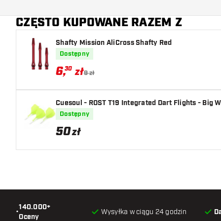
Dodatkowe kolory
CZĘSTO KUPOWANE RAZEM Z
Główny kolor
Shafty Mission AliCross Shafty Red
Długość trzonka
Dostępny
6
,
30
zł
9 zł
Cuesoul - ROST T19 Integrated Dart Flights - Big 
Dostępny
50
zł
140.000+
•
Wysyłka w ciągu 24 godzin
D
Oceny