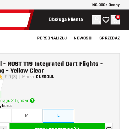
140.000+ Oceny
0
Konto
Moja lista ży
Koszy
Obsługa klienta
PERSONALIZUJ
NOWOŚCI
SPRZEDAŻ
 - ROST T19 Integrated Dart Flights -
g - Yellow Clear
5.0 (3)
Marka
:
CUESOUL
 oceny
ciągu 24 godzin
yboru
:
M
L