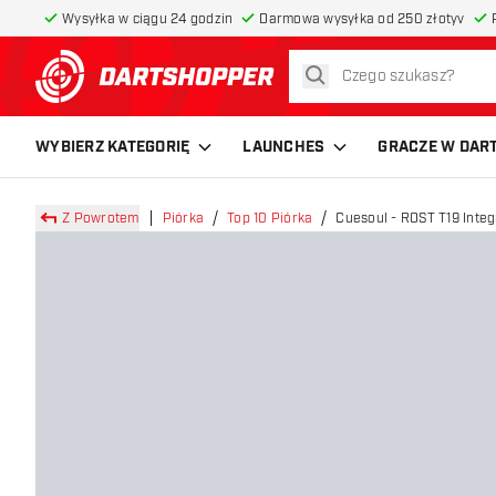
Wysyłka w ciągu 24 godzin
Darmowa wysyłka od 250 złotyv
szukaj
powrót do strony głównej
WYBIERZ KATEGORIĘ
LAUNCHES
GRACZE W DAR
Z Powrotem
Piórka
Top 10 Piórka
Cuesoul - ROST T19 Integr