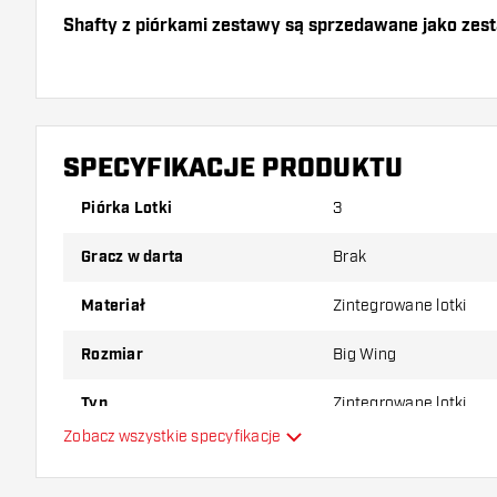
Shafty z piórkami zestawy są sprzedawane jako zes
Dartshopper tip!
Upewnij się, że masz pod ręką dużo piórek i shaftó
uszkodzone lub złamane w wyniku użytkowania.
SPECYFIKACJE PRODUKTU
Piórka Lotki
3
Wypróbuj inny kształt, materiał lub grubość piórek, 
który wariant najbardziej Ci odpowiada!
Gracz w darta
Brak
Materiał
Zintegrowane lotki
Rozmiar
Big Wing
Typ
Zintegrowane lotki
Zobacz wszystkie specyfikacje
Elastyczność