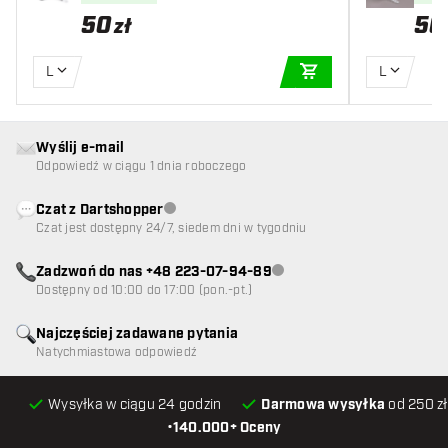
50
50
zł
L
L
DODAJ DO KOSZYK
Wyślij e-mail
Odpowiedź w ciągu 1 dnia roboczego
Czat z Dartshopper
Obsługa klienta niedostępna
Czat jest dostępny 24/7, siedem dni w tygodniu
Zadzwoń do nas +48 223-07-94-89
Obsługa klienta niedostępna
Dostępny od 10:00 do 17:00 (pon.-pt.)
Najczęściej zadawane pytania
Natychmiastowa odpowiedź
Wysyłka w ciągu 24 godzin
Darmowa wysyłka
od 250 zł
•
140.000+ Oceny