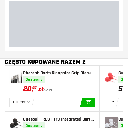
CZĘSTO KUPOWANE RAZEM Z
Pharaoh Darts Cleopatra Grip Black P
Cues
oints
light
Dostępny
Dos
20
,
50
80
zł
32 zł
60 mm
L
DODAJ DO KOSZYK
Cuesoul - ROST T19 Integrated Dart F
Cues
lights - Standard Shape - Clear Black
light
Dostępny
Dos