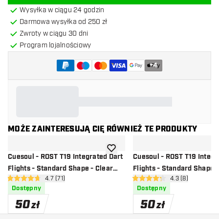
Wysyłka w ciągu 24 godzin
Darmowa wysyłka od 250 zł
Zwroty w ciągu 30 dni
Program lojalnościowy
+
4
MOŻE ZAINTERESUJĄ CIĘ RÓWNIEŻ TE PRODUKTY
dodaj do listy życzeń
Cuesoul - ROST T19 Integrated Dart
Cuesoul - ROST T19 Integr
Flights - Standard Shape - Clear
Flights - Standard Shape -
otwórz panel recenzji
4.7 (71)
otwórz panel rec
4.3 (8)
Black
Orange
4.7 gwiazdki oceny
4.3 gwiazdki oceny
Dostępny
Dostępny
50
50
zł
zł