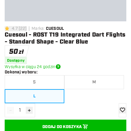
4.7
[
22
]
Marka
:
CUESOUL
4.7 gwiazdki oceny
Cuesoul - ROST T19 Integrated Dart Flights
- Standard Shape - Clear Blue
50
zł
Dostępny
Wysyłka w ciągu 24 godzin
Dokonaj wyboru
:
S
M
L
-
+
Zmniejsz ilość
Zwiększ ilość
dodaj 
DODAJ DO KOSZYKA