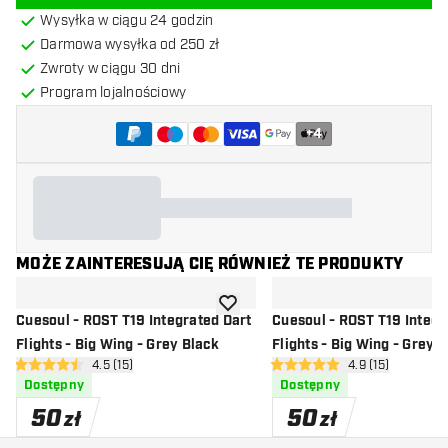
Wysyłka w ciągu 24 godzin
Darmowa wysyłka od 250 zł
Zwroty w ciągu 30 dni
Program lojalnościowy
+
4
MOŻE ZAINTERESUJĄ CIĘ RÓWNIEŻ TE PRODUKTY
dodaj do listy życzeń
Cuesoul - ROST T19 Integrated Dart
Cuesoul - ROST T19 Integr
Flights - Big Wing - Grey Black
Flights - Big Wing - Grey 
otwórz panel recenzji
4.5 (15)
otwórz panel rec
4.9 (15)
4.5 gwiazdki oceny
4.9 gwiazdki oceny
Dostępny
Dostępny
50
50
zł
zł