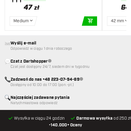
47
64
zł
Medium
42 mm
DODAJ DO KOSZYK
Wyślij e-mail
Odpowiedź w ciągu 1 dnia roboczego
Czat z Dartshopper
Obsługa klienta niedostępna
Czat jest dostępny 24/7, siedem dni w tygodniu
Zadzwoń do nas +48 223-07-94-89
Obsługa klienta niedostępna
Dostępny od 10:00 do 17:00 (pon.-pt.)
Najczęściej zadawane pytania
Natychmiastowa odpowiedź
Wysyłka w ciągu 24 godzin
Darmowa wysyłka
od 250 zł
•
140.000+ Oceny