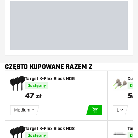
CZĘSTO KUPOWANE RAZEM Z
Target K-Flex Black NO6
Cues
light
Dostępny
Dos
47
50
zł
Medium
L
DODAJ DO KOSZYK
Target K-Flex Black NO2
Targ
ittler
Dostępny
Dos