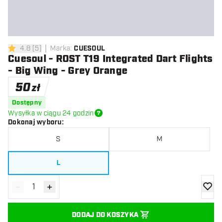
4.8
[
5
]
Marka
:
CUESOUL
4.8 gwiazdki oceny
Cuesoul - ROST T19 Integrated Dart Flights
- Big Wing - Grey Orange
50
zł
Dostępny
Wysyłka w ciągu 24 godzin
Dokonaj wyboru
:
S
M
L
-
+
Zmniejsz ilość
Zwiększ ilość
dodaj 
DODAJ DO KOSZYKA