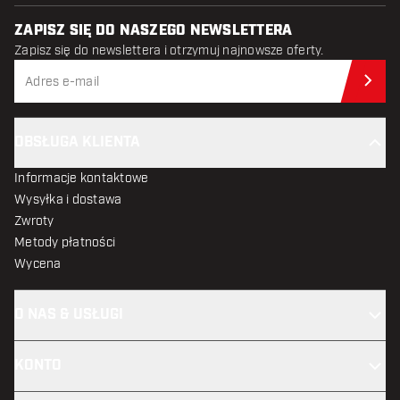
ZAPISZ SIĘ DO NASZEGO NEWSLETTERA
Zapisz się do newslettera i otrzymuj najnowsze oferty.
Zap
OBSŁUGA KLIENTA
Informacje kontaktowe
Wysyłka i dostawa
Zwroty
Metody płatności
Wycena
O NAS & USŁUGI
KONTO