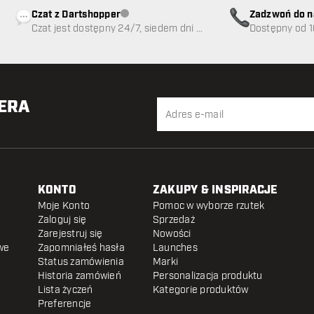
Czat z Dartshopper
Zadzwoń do n
Obsługa klienta niedostępna
Czat jest dostępny 24/7, siedem dni w
89
Dostępny od 1
tygodniu
TERA
KONTO
ZAKUPY & INSPIRACJE
Moje Konto
Pomoc w wyborze rzutek
Zaloguj się
Sprzedaż
Zarejestruj się
Nowości
we
Zapomniałeś hasła
Launches
Status zamówienia
Marki
Historia zamówień
Personalizacja produktu
Lista życzeń
Kategorie produktów
Preferencje