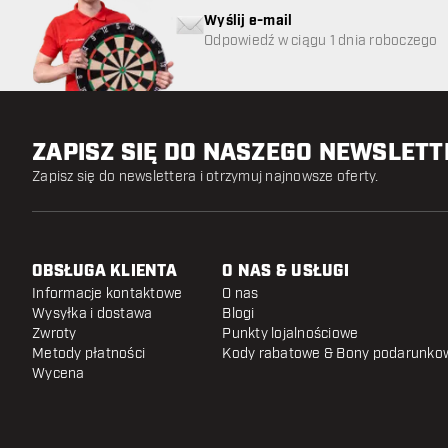
Wyślij e-mail
Odpowiedź w ciągu 1 dnia roboczego
ZAPISZ SIĘ DO NASZEGO NEWSLET
Zapisz się do newslettera i otrzymuj najnowsze oferty.
OBSŁUGA KLIENTA
O NAS & USŁUGI
Informacje kontaktowe
O nas
Wysyłka i dostawa
Blogi
Zwroty
Punkty lojalnościowe
Metody płatności
Kody rabatowe & Bony podarunko
Wycena