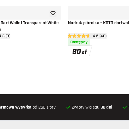
dodaj do listy życzeń
Dart Wallet Transparent White
Nadruk piórnika - KOTO dartwal
i
órz panel recenzji
4.8 (8)
otwórz panel recenzj
4.6 (40)
ceny
4.6 gwiazdki oceny
Dostępny
90
zł
armowa wysyłka
od 250 złoty
Zwroty w ciągu
30 dni