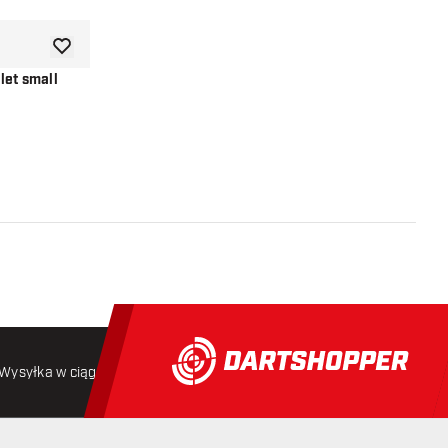
dodaj do listy życzeń
let small
i
Wysyłka w ciągu 24 godzin
Darmowa wysyłka
od 250 złoty