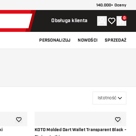
140.000+ Oceny
0
Konto
Moja lista ży
Koszy
Obsługa klienta
PERSONALIZUJ
NOWOŚCI
SPRZEDAŻ
Istotność
dodaj do listy życzeń
dodaj do li
ki
KOTO Molded Dart Wallet Transparent Black -