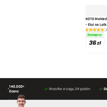
KOTO Molded 
- Etui na Lotk
otw
4.8 gwiazdki o
Dostępny
36
zł
140.000+
•
Wysyłka w ciągu 24 godzin
D
Oceny