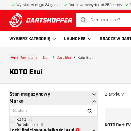
Wysyłka w ciągu 24 godzin
Darmowa wysyłka od 250 złotyv
szukaj
powrót do strony głównej
WYBIERZ KATEGORIĘ
LAUNCHES
GRACZE W DAR
Z Powrotem
Dom
Dart Etui
Koto Etui
KOTO Etui
Stan magazynowy
8
artykuły
Marka
KOTO
(
7
)
Dartshopper
(
1
)
KOTO Dart EV
Lotki ilościowe wielkości etui