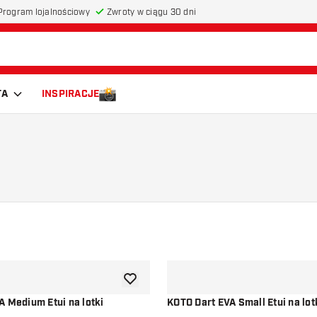
Program lojalnościowy
Zwroty w ciągu 30 dni
TA
INSPIRACJE
dodaj do listy życzeń
A Medium Etui na lotki
KOTO Dart EVA Small Etui na lot