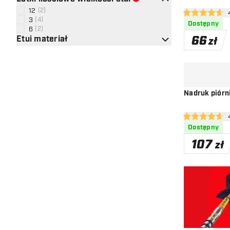
12
(
2
)
ot
4.6 gwiazdki o
3
(
4
)
Dostępny
6
(
2
)
66
Etui materiał
zł
Nadruk piórn
ot
4.6 gwiazdki o
Dostępny
107
zł