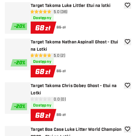
Target Takoma Luke Littler Etui na lotki
dodaj 
otwórz panel recenzji
5.0 (36)
5 gwiazdki oceny
Dostępny
-
20
%
68
zł
85 zł
Target Takoma Nathan Aspinall Ghost - Etui
dodaj 
na Lotki
otwórz panel recenzji
5.0 (2)
5 gwiazdki oceny
Dostępny
-
20
%
68
zł
85 zł
Target Takoma Chris Dobey Ghost - Etui na
dodaj 
Lotki
otwórz panel recenzji
0.0 (0)
0 gwiazdki oceny
Dostępny
-
20
%
68
zł
85 zł
Target Boa Case Luke Litter World Champion
dodaj 