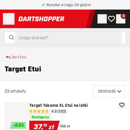
Wysyłka w ciągu 24 godzin
Menu
0
Konto
Moja lista 
Kos
powrót do strony głównej
szukaj
szukaj
Dart Etui
Target Etui
23
artykuły
Istotność
Target Takoma XL Etui na lotki
dodaj 
otwórz panel recenzji
4.8 (283)
4.8 gwiazdki oceny
Dostępny
-
65
%
37
,
10
zł
106 zł