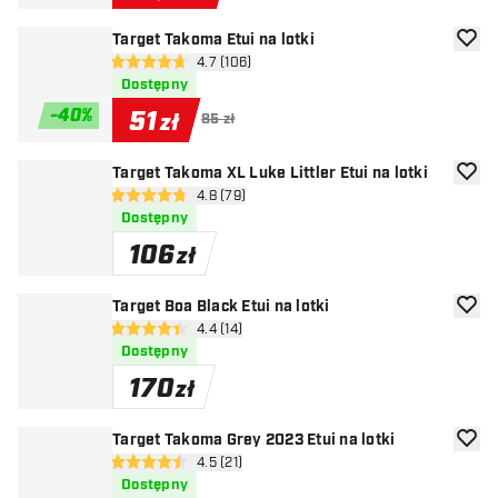
Target Takoma Etui na lotki
dodaj 
otwórz panel recenzji
4.7 (106)
4.7 gwiazdki oceny
Dostępny
-
40
%
51
zł
85 zł
Target Takoma XL Luke Littler Etui na lotki
dodaj 
otwórz panel recenzji
4.8 (79)
4.8 gwiazdki oceny
Dostępny
106
zł
Target Boa Black Etui na lotki
dodaj 
otwórz panel recenzji
4.4 (14)
4.4 gwiazdki oceny
Dostępny
170
zł
Target Takoma Grey 2023 Etui na lotki
dodaj 
otwórz panel recenzji
4.5 (21)
4.5 gwiazdki oceny
Dostępny