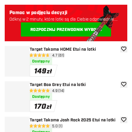
Pomoc w podjęciu decyzji
Odkryj w 2 minuty, które lotki są dla Ciebie odpowiednie.
Zaczynajmy:
ROZPOCZNIJ PRZEWODNIK WYBORU
Target Takoma HOME Etui na lotki
dodaj 
otwórz panel recenzji
4.7 (61)
4.7 gwiazdki oceny
Dostępny
149
zł
Target Boa Grey Etui na lotki
dodaj 
otwórz panel recenzji
4.9 (14)
4.9 gwiazdki oceny
Dostępny
170
zł
Target Takoma Josh Rock 2025 Etui na lotki
dodaj 
otwórz panel recenzji
5.0 (1)
5 gwiazdki oceny