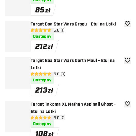
Dostępny
85
zł
Target Boa Star Wars Grogu - Etui na Lotki
dodaj 
otwórz panel recenzji
5.0 (1)
5 gwiazdki oceny
Dostępny
212
zł
Target Boa Star Wars Darth Maul - Etui na
dodaj 
Lotki
otwórz panel recenzji
5.0 (3)
5 gwiazdki oceny
Dostępny
213
zł
Target Takoma XL Nathan Aspinall Ghost -
dodaj 
Etui na Lotki
otwórz panel recenzji
5.0 (7)
5 gwiazdki oceny
Dostępny
106
zł