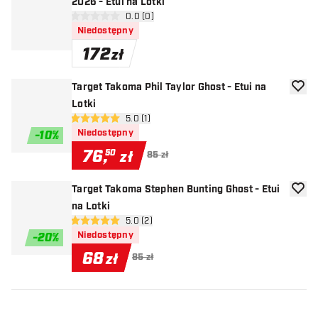
2026 - Etui na Lotki
otwórz panel recenzji
0.0 (0)
0 gwiazdki oceny
Niedostępny
172
zł
Target Takoma Phil Taylor Ghost - Etui na
dodaj 
Lotki
otwórz panel recenzji
5.0 (1)
5 gwiazdki oceny
Niedostępny
-
10
%
76
,
50
zł
85 zł
Target Takoma Stephen Bunting Ghost - Etui
dodaj 
na Lotki
otwórz panel recenzji
5.0 (2)
5 gwiazdki oceny
Niedostępny
-
20
%
68
zł
85 zł