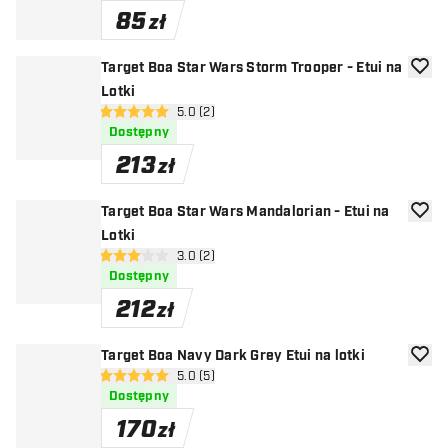
85
zł
Target Boa Star Wars Storm Trooper - Etui na
dodaj 
Lotki
otwórz panel recenzji
5.0 (2)
5 gwiazdki oceny
Dostępny
213
zł
Target Boa Star Wars Mandalorian - Etui na
dodaj 
Lotki
otwórz panel recenzji
3.0 (2)
3 gwiazdki oceny
Dostępny
212
zł
Target Boa Navy Dark Grey Etui na lotki
dodaj 
otwórz panel recenzji
5.0 (5)
5 gwiazdki oceny
Dostępny
170
zł