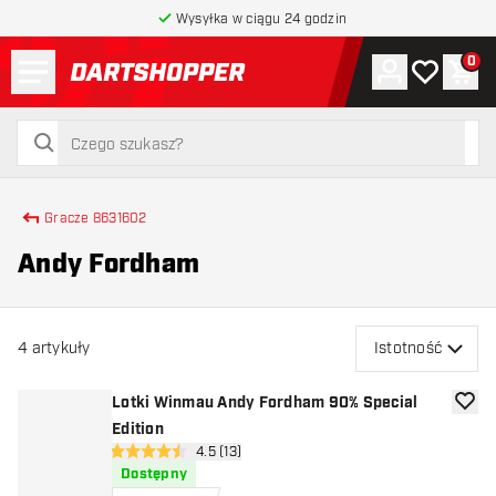
Wysyłka w ciągu 24 godzin
Menu
0
Konto
Moja lista 
Kos
powrót do strony głównej
szukaj
szukaj
Gracze 8631602
Andy Fordham
4
artykuły
Istotność
Lotki Winmau Andy Fordham 90% Special
dodaj 
Edition
otwórz panel recenzji
4.5 (13)
4.5 gwiazdki oceny
Dostępny