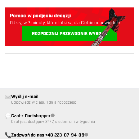
Pomoc w podjęciu decyzji
Odkryj w 2 minuty, które lotki są dla Ciebie odpowiednie.
Zaczynajmy:
ROZPOCZNIJ PRZEWODNIK WYBORU
Wyślij e-mail
Odpowiedź w ciągu 1 dnia roboczego
Czat z Dartshopper
Obsługa klienta niedostępna
Czat jest dostępny 24/7, siedem dni w tygodniu
Zadzwoń do nas +48 223-07-94-89
Obsługa klienta niedostępna