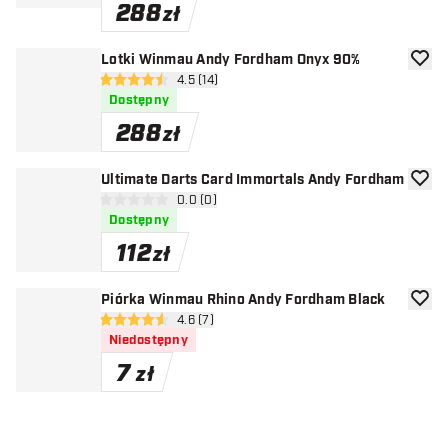
288
zł
Lotki Winmau Andy Fordham Onyx 90%
dodaj 
otwórz panel recenzji
4.5 (14)
4.5 gwiazdki oceny
Dostępny
288
zł
Ultimate Darts Card Immortals Andy Fordham
dodaj 
otwórz panel recenzji
0.0 (0)
0 gwiazdki oceny
Dostępny
112
zł
Piórka Winmau Rhino Andy Fordham Black
dodaj 
otwórz panel recenzji
4.6 (7)
4.6 gwiazdki oceny
Niedostępny
7
zł