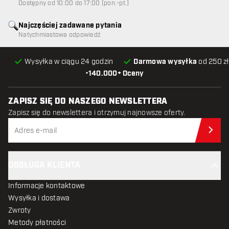
Dostępny od 10:00 do 17:00 (pon.-pt.)
Najczęściej zadawane pytania
Natychmiastowa odpowiedź
Wysyłka w ciągu 24 godzin
Darmowa wysyłka
od 250 zł
•
140.000+ Oceny
ZAPISZ SIĘ DO NASZEGO NEWSLETTERA
Zapisz się do newslettera i otrzymuj najnowsze oferty.
Zap
OBSŁUGA KLIENTA
Informacje kontaktowe
Wysyłka i dostawa
Zwroty
Metody płatności