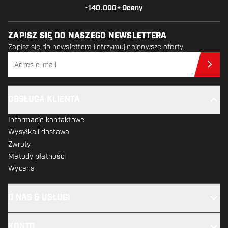
•
140.000+ Oceny
ZAPISZ SIĘ DO NASZEGO NEWSLETTERA
Zapisz się do newslettera i otrzymuj najnowsze oferty.
Zap
OBSŁUGA KLIENTA
Informacje kontaktowe
Wysyłka i dostawa
Zwroty
Metody płatności
Wycena
O NAS & USŁUGI
KONTO