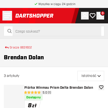
Wysyłka w ciągu 24 godzin
Menu
0
Konto
Moja lista 
Kos
powrót do strony głównej
szukaj
szukaj
Gracze 8631602
Brendan Dolan
3
artykuły
Istotność
Piórka Winmau Prism Delta Brendan Dolan
dodaj 
otwórz panel recenzji
5.0 (1)
5 gwiazdki oceny
Dostępny
8
zł