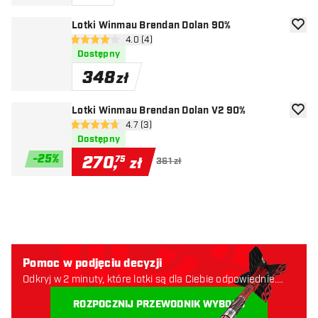
Lotki Winmau Brendan Dolan 90%
dodaj 
otwórz panel recenzji
4.0 (4)
4 gwiazdki oceny
Dostępny
348
zł
Lotki Winmau Brendan Dolan V2 90%
dodaj 
otwórz panel recenzji
4.7 (3)
4.7 gwiazdki oceny
Dostępny
-
25
%
270
,
75
zł
361 zł
Pomoc w podjęciu decyzji
Odkryj w 2 minuty, które lotki są dla Ciebie odpowiednie.
Zaczynajmy:
ROZPOCZNIJ PRZEWODNIK WYBORU