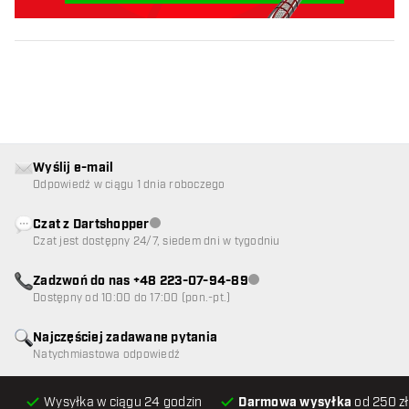
Wyślij e-mail
Odpowiedź w ciągu 1 dnia roboczego
Czat z Dartshopper
Obsługa klienta niedostępna
Czat jest dostępny 24/7, siedem dni w tygodniu
Zadzwoń do nas +48 223-07-94-89
Obsługa klienta niedostępna
Dostępny od 10:00 do 17:00 (pon.-pt.)
Najczęściej zadawane pytania
Natychmiastowa odpowiedź
Wysyłka w ciągu 24 godzin
Darmowa wysyłka
od 250 zł