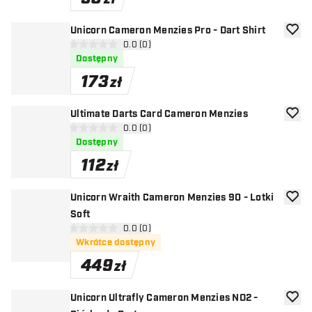
Unicorn Cameron Menzies Pro - Dart Shirt
dodaj 
otwórz panel recenzji
0.0 (0)
0 gwiazdki oceny
Dostępny
173
zł
Ultimate Darts Card Cameron Menzies
dodaj 
otwórz panel recenzji
0.0 (0)
0 gwiazdki oceny
Dostępny
112
zł
Unicorn Wraith Cameron Menzies 90 - Lotki
dodaj 
Soft
otwórz panel recenzji
0.0 (0)
0 gwiazdki oceny
Wkrótce dostępny
449
zł
Unicorn Ultrafly Cameron Menzies NO2 -
dodaj 