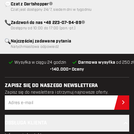
Czat z Dartshopper
Obsługa klienta niedostępna
Czat jest dostępny 24/7, siedem dni w tygodniu
Zadzwoń do nas +48 223-07-94-89
Obsługa klienta niedostępna
Dostępny od 10:00 do 17:00 (pon.-pt.)
Najczęściej zadawane pytania
Natychmiastowa odpowiedź
Wysyłka w ciągu 24 godzin
Darmowa wysyłka
od 250 zł
•
140.000+ Oceny
ZAPISZ SIĘ DO NASZEGO NEWSLETTERA
Zapisz się do newslettera i otrzymuj najnowsze oferty.
Zap
OBSŁUGA KLIENTA