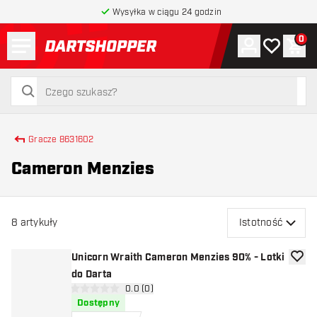
Wysyłka w ciągu 24 godzin
Menu
0
Konto
Moja lista 
Kos
powrót do strony głównej
szukaj
szukaj
Gracze 8631602
Cameron Menzies
8
artykuły
Istotność
Unicorn Wraith Cameron Menzies 90% - Lotki
dodaj 
do Darta
otwórz panel recenzji
0.0 (0)
0 gwiazdki oceny
Dostępny