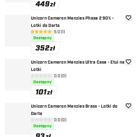
449
zł
Unicorn Cameron Menzies Phase 2 90% -
dodaj 
Lotki do Darta
otwórz panel recenzji
5.0 (1)
5 gwiazdki oceny
Dostępny
352
zł
Unicorn Cameron Menzies Ultra Case - Etui na
dodaj 
Lotki
otwórz panel recenzji
0.0 (0)
0 gwiazdki oceny
Dostępny
101
zł
Unicorn Cameron Menzies Brass - Lotki do
dodaj 
Darta
otwórz panel recenzji
0.0 (0)
0 gwiazdki oceny
Dostępny
93
zł