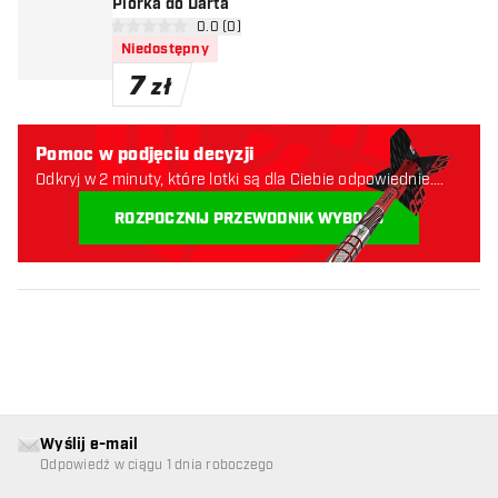
Piórka do Darta
otwórz panel recenzji
0.0 (0)
0 gwiazdki oceny
Niedostępny
7
zł
Pomoc w podjęciu decyzji
Odkryj w 2 minuty, które lotki są dla Ciebie odpowiednie.
Zaczynajmy:
ROZPOCZNIJ PRZEWODNIK WYBORU
Wyślij e-mail
Odpowiedź w ciągu 1 dnia roboczego