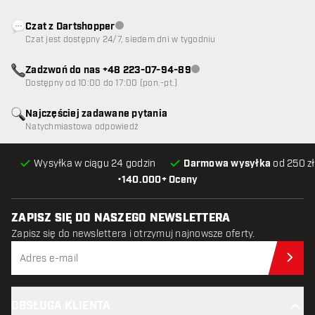
Czat z Dartshopper
Obsługa klienta niedostępna
Czat jest dostępny 24/7, siedem dni w tygodniu
Zadzwoń do nas +48 223-07-94-89
Obsługa klienta niedostępna
Dostępny od 10:00 do 17:00 (pon.-pt.)
Najczęściej zadawane pytania
Natychmiastowa odpowiedź
Wysyłka w ciągu 24 godzin
Darmowa wysyłka
od 250 zł
•
140.000+ Oceny
ZAPISZ SIĘ DO NASZEGO NEWSLETTERA
Zapisz się do newslettera i otrzymuj najnowsze oferty.
Zap
OBSŁUGA KLIENTA