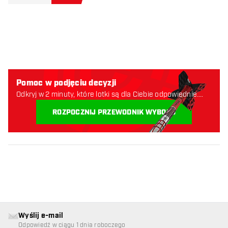
Pomoc w podjęciu decyzji
Odkryj w 2 minuty, które lotki są dla Ciebie odpowiednie.
Zaczynajmy:
ROZPOCZNIJ PRZEWODNIK WYBORU
Wyślij e-mail
Odpowiedź w ciągu 1 dnia roboczego