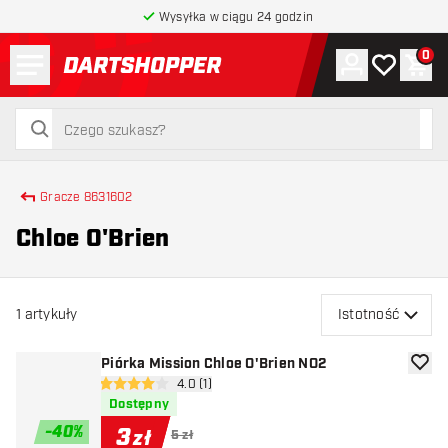
Wysyłka w ciągu 24 godzin
Menu
0
Konto
Moja lista 
Kos
powrót do strony głównej
szukaj
szukaj
Gracze 8631602
Chloe O'Brien
1
artykuły
Istotność
Piórka Mission Chloe O'Brien NO2
dodaj 
otwórz panel recenzji
4.0 (1)
4 gwiazdki oceny
Dostępny
-
40
%
3
zł
5 zł