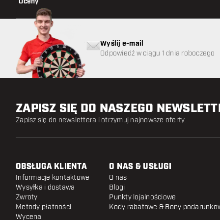
Oceny
Wyślij e-mail
Odpowiedź w ciągu 1 dnia roboczego
ZAPISZ SIĘ DO NASZEGO NEWSLET
Zapisz się do newslettera i otrzymuj najnowsze oferty.
OBSŁUGA KLIENTA
O NAS & USŁUGI
Informacje kontaktowe
O nas
Wysyłka i dostawa
Blogi
Zwroty
Punkty lojalnościowe
Metody płatności
Kody rabatowe & Bony podarunko
Wycena