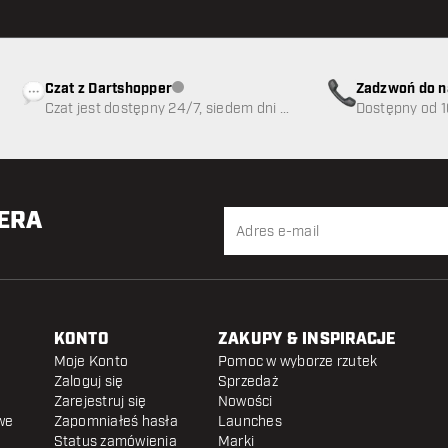
Czat z Dartshopper
Zadzwoń do n
Obsługa klienta niedostępna
Czat jest dostępny 24/7, siedem dni w
89
Dostępny od 1
tygodniu
TERA
KONTO
ZAKUPY & INSPIRACJE
Moje Konto
Pomoc w wyborze rzutek
Zaloguj się
Sprzedaż
Zarejestruj się
Nowości
we
Zapomniałeś hasła
Launches
Status zamówienia
Marki