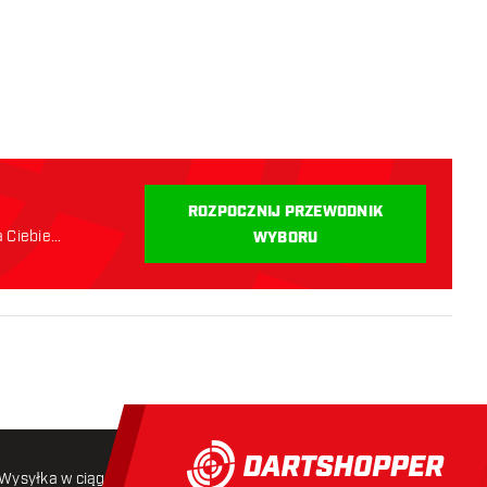
ROZPOCZNIJ PRZEWODNIK
a Ciebie
WYBORU
Wysyłka w ciągu 24 godzin
Darmowa wysyłka
od 250 złoty