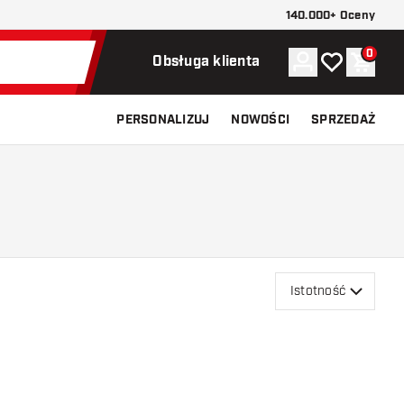
140.000+ Oceny
0
Konto
Moja lista ży
Koszy
Obsługa klienta
PERSONALIZUJ
NOWOŚCI
SPRZEDAŻ
Istotność