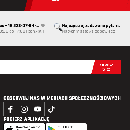
as +48 223-07-94-
Najczęściej zadawane pytania
Obsługa klienta niedostępna
0:00 do 17:00 (pon.-pt.)
Natychmiastowa odpowiedź
ZAPISZ
Zapisz się t
SIĘ!
OBSERWUJ NAS W MEDIACH SPOŁECZNOŚCIOWYCH
POBIERZ APLIKACJĘ