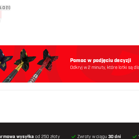
rz panel recenzji
5.0 (1)
ny
Pomoc w podjęciu decyzji
Odkryj w 2 minuty, które lotki są dl
odpowiednie. Zaczynajmy:
armowa wysyłka
od 250 złoty
Zwroty w ciągu
30 dni