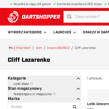
Wysyłka w ciągu 24 godzin
Darmowa wysyłka od 250 złotyv
szukaj
powrót do strony głównej
WYBIERZ KATEGORIĘ
LAUNCHES
GRACZE W DAR
Z Powrotem
Dom
Gracze 8631602
Cliff Lazarenko
Cliff Lazarenko
Kategorie
1
artykuły
Lotki Steel
(
1
)
Stan magazynowy
Niedostępny w magazynie
(
1
)
Marka
Lotki Unicorn