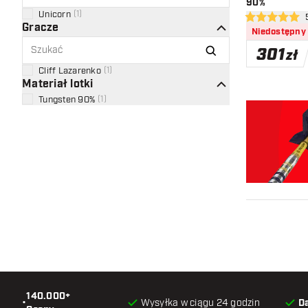
90%
Unicorn
(
1
)
otwó
5 gwiazdki oce
Gracze
Niedostępny
301
zł
Cliff Lazarenko
(
1
)
Materiał lotki
Tungsten 90%
(
1
)
140.000+
•
Wysyłka w ciągu 24 godzin
D