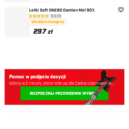
Lotki Soft ONE80 Damian Mol 90%
dodaj 
otwórz panel recenzji
5.0 (1)
5 gwiazdki oceny
Wkrótce dostępny
297
zł
Pomoc w podjęciu decyzji
Odkryj w 2 minuty, które lotki są dla Ciebie odpowiednie.
Zaczynajmy:
ROZPOCZNIJ PRZEWODNIK WYBORU