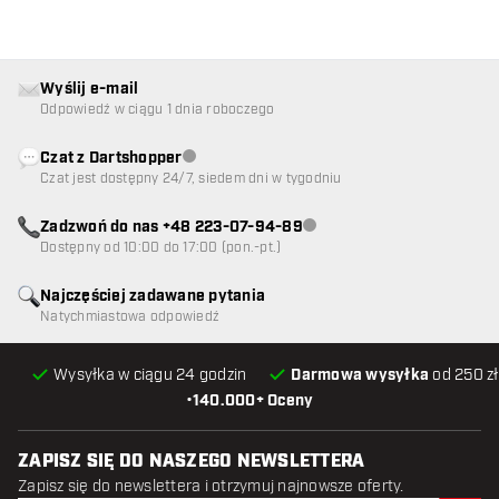
Wyślij e-mail
Odpowiedź w ciągu 1 dnia roboczego
Czat z Dartshopper
Obsługa klienta niedostępna
Czat jest dostępny 24/7, siedem dni w tygodniu
Zadzwoń do nas +48 223-07-94-89
Obsługa klienta niedostępna
Dostępny od 10:00 do 17:00 (pon.-pt.)
Najczęściej zadawane pytania
Natychmiastowa odpowiedź
Wysyłka w ciągu 24 godzin
Darmowa wysyłka
od 250 zł
•
140.000+ Oceny
ZAPISZ SIĘ DO NASZEGO NEWSLETTERA
Zapisz się do newslettera i otrzymuj najnowsze oferty.