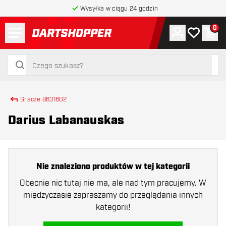
Wysyłka w ciągu 24 godzin
Menu
0
Konto
Moja lista 
Kos
powrót do strony głównej
szukaj
szukaj
Gracze 8631602
Darius Labanauskas
Nie znaleziono produktów w tej kategorii
Obecnie nic tutaj nie ma, ale nad tym pracujemy. W
międzyczasie zapraszamy do przeglądania innych
kategorii!