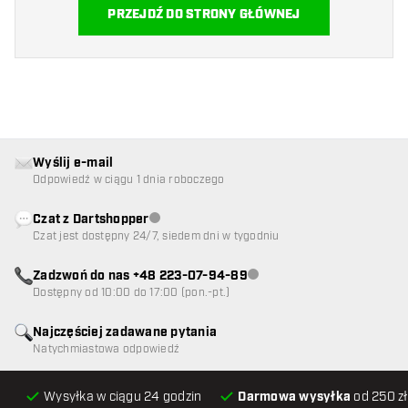
PRZEJDŹ DO STRONY GŁÓWNEJ
Wyślij e-mail
Odpowiedź w ciągu 1 dnia roboczego
Czat z Dartshopper
Obsługa klienta niedostępna
Czat jest dostępny 24/7, siedem dni w tygodniu
Zadzwoń do nas +48 223-07-94-89
Obsługa klienta niedostępna
Dostępny od 10:00 do 17:00 (pon.-pt.)
Najczęściej zadawane pytania
Natychmiastowa odpowiedź
Wysyłka w ciągu 24 godzin
Darmowa wysyłka
od 250 zł