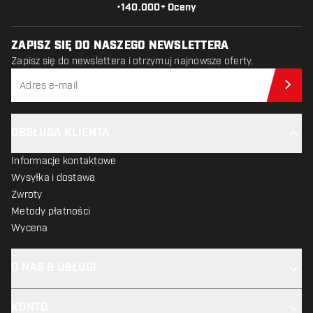
•
140.000+ Oceny
ZAPISZ SIĘ DO NASZEGO NEWSLETTERA
Zapisz się do newslettera i otrzymuj najnowsze oferty.
Zap
OBSŁUGA KLIENTA
Informacje kontaktowe
Wysyłka i dostawa
Zwroty
Metody płatności
Wycena
O NAS & USŁUGI
KONTO