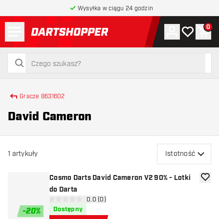
Wysyłka w ciągu 24 godzin
Menu
0
Konto
Moja lista 
Kos
powrót do strony głównej
szukaj
szukaj
Gracze 8631602
David Cameron
1
artykuły
Istotność
Cosmo Darts David Cameron V2 90% - Lotki
dodaj 
do Darta
otwórz panel recenzji
0.0 (0)
0 gwiazdki oceny
Dostępny
-
20
%