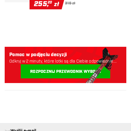
255
,
20
zł
319 zł
Pomoc w podjęciu decyzji
Odkryj w 2 minuty, które lotki są dla Ciebie odpowiednie.
Zaczynajmy:
ROZPOCZNIJ PRZEWODNIK WYBORU