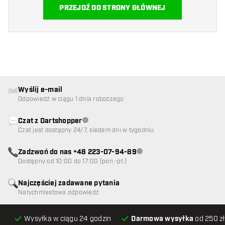
PRZEJDŹ DO STRONY GŁÓWNEJ
Wyślij e-mail
Odpowiedź w ciągu 1 dnia roboczego
Czat z Dartshopper
Obsługa klienta niedostępna
Czat jest dostępny 24/7, siedem dni w tygodniu
Zadzwoń do nas +48 223-07-94-89
Obsługa klienta niedostępna
Dostępny od 10:00 do 17:00 (pon.-pt.)
Najczęściej zadawane pytania
Natychmiastowa odpowiedź
Wysyłka w ciągu 24 godzin
Darmowa wysyłka
od 250 zł