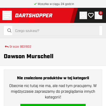
Wysyłka w ciągu 24 godzin
Menu
0
Konto
Moja lista 
Kos
powrót do strony głównej
szukaj
szukaj
Gracze 8631602
Dawson Murschell
Nie znaleziono produktów w tej kategorii
Obecnie nic tutaj nie ma, ale nad tym pracujemy. W
międzyczasie zapraszamy do przeglądania innych
kategorii!