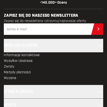
•
140.000+ Oceny
ZAPISZ SIĘ DO NASZEGO NEWSLETTERA
Zapisz się do newslettera i otrzymuj najnowsze oferty.
Zap
OBSŁUGA KLIENTA
Informacje kontaktowe
Wysyłka i dostawa
Zwroty
Metody płatności
Wycena
O NAS & USŁUGI
KONTO