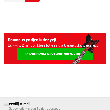
Pomoc w podjęciu decyzji
Odkryj w 2 minuty, które lotki są dla Ciebie odpowiednie.
Zaczynajmy:
ROZPOCZNIJ PRZEWODNIK WYBORU
Wyślij e-mail
Odpowiedź w ciągu 1 dnia roboczego