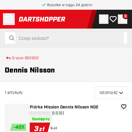
Wysyłka w ciągu 24 godzin
Menu
0
Konto
Moja lista 
Kos
powrót do strony głównej
szukaj
szukaj
Gracze 8631602
Dennis Nilsson
1
artykuły
Istotność
Piórka Mission Dennis Nilsson NO2
dodaj 
otwórz panel recenzji
0.0 (0)
0 gwiazdki oceny
Dostępny
-
40
%
3
zł
5 zł