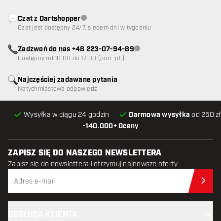
Czat z Dartshopper
Obsługa klienta niedostępna
Czat jest dostępny 24/7, siedem dni w tygodniu
Zadzwoń do nas +48 223-07-94-89
Obsługa klienta niedostępna
Dostępny od 10:00 do 17:00 (pon.-pt.)
Najczęściej zadawane pytania
Natychmiastowa odpowiedź
Wysyłka w ciągu 24 godzin
Darmowa wysyłka
od 250 zł
•
140.000+ Oceny
ZAPISZ SIĘ DO NASZEGO NEWSLETTERA
Zapisz się do newslettera i otrzymuj najnowsze oferty.
Zap
OBSŁUGA KLIENTA