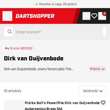
Wysyłka w ciągu 24 godzin
Menu
0
Konto
Moja lista 
Kos
powrót do strony głównej
szukaj
szukaj
Gracze 8631602
Dirk van Duijvenbode
Więcej
Dirk van Duijvenbode, znany fanom jako The
Aubergenius , jest jednym z najbardziej energicznych i
widowiskowych zawodników na torze PDC. Dzięki swoim
efektownym wejściom, głośnej muzyce i odważnemu s
10
artykuły
Istotność
Piórka Bull's Powerflite Dirk van Duijvenbode
dodaj 
Aubergenius Brass Std.