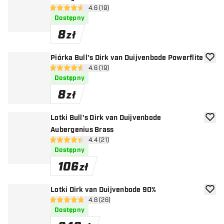
otwórz panel recenzji
4.6 (19)
4.6 gwiazdki oceny
Dostępny
8
zł
Piórka Bull's Dirk van Duijvenbode Powerflite
dodaj 
otwórz panel recenzji
4.6 (19)
4.6 gwiazdki oceny
Dostępny
8
zł
Lotki Bull's Dirk van Duijvenbode
dodaj 
Aubergenius Brass
otwórz panel recenzji
4.4 (21)
4.4 gwiazdki oceny
Dostępny
106
zł
Lotki Dirk van Duijvenbode 90%
dodaj 
otwórz panel recenzji
4.8 (26)
4.8 gwiazdki oceny
Dostępny