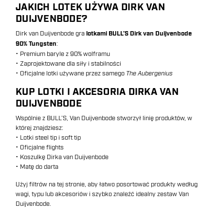
JAKICH LOTEK UŻYWA DIRK VAN
DUIJVENBODE?
Dirk van Duijvenbode gra
lotkami BULL’S Dirk van Duijvenbode
90% Tungsten
:
• Premium baryle z 90% wolframu
• Zaprojektowane dla siły i stabilności
• Oficjalne lotki używane przez samego
The Aubergenius
KUP LOTKI I AKCESORIA DIRKA VAN
DUIJVENBODE
Wspólnie z BULL’S, Van Duijvenbode stworzył linię produktów, w
której znajdziesz:
• Lotki steel tip i soft tip
• Oficjalne flights
• Koszulkę Dirka van Duijvenbode
• Matę do darta
Użyj filtrów na tej stronie, aby łatwo posortować produkty według
wagi, typu lub akcesoriów i szybko znaleźć idealny zestaw Van
Duijvenbode.