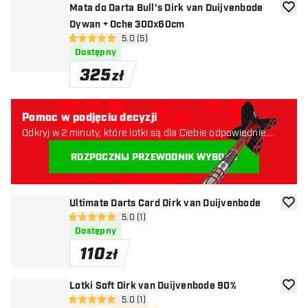
Mata do Darta Bull's Dirk van Duijvenbode
dodaj 
Dywan + Oche 300x60cm
otwórz panel recenzji
5.0 (5)
5 gwiazdki oceny
Dostępny
325
zł
Pomoc w podjęciu decyzji
Odkryj w 2 minuty, które lotki są dla Ciebie odpowiednie.
Zaczynajmy:
ROZPOCZNIJ PRZEWODNIK WYBORU
Ultimate Darts Card Dirk van Duijvenbode
dodaj 
otwórz panel recenzji
5.0 (1)
5 gwiazdki oceny
Dostępny
110
zł
Lotki Soft Dirk van Duijvenbode 90%
dodaj 
otwórz panel recenzji
5.0 (1)
5 gwiazdki oceny