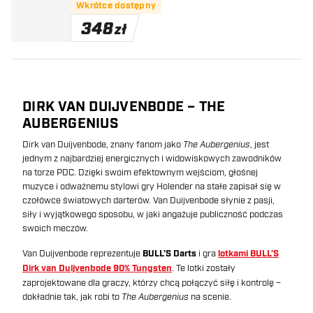
Wkrótce dostępny
348
zł
DIRK VAN DUIJVENBODE – THE
AUBERGENIUS
Dirk van Duijvenbode, znany fanom jako
The Aubergenius
, jest
jednym z najbardziej energicznych i widowiskowych zawodników
na torze PDC. Dzięki swoim efektownym wejściom, głośnej
muzyce i odważnemu stylowi gry Holender na stałe zapisał się w
czołówce światowych darterów. Van Duijvenbode słynie z pasji,
siły i wyjątkowego sposobu, w jaki angażuje publiczność podczas
swoich meczów.
Van Duijvenbode reprezentuje
BULL’S Darts
i gra
lotkami BULL’S
Dirk van Duijvenbode 90% Tungsten
. Te lotki zostały
zaprojektowane dla graczy, którzy chcą połączyć siłę i kontrolę –
dokładnie tak, jak robi to
The Aubergenius
na scenie.