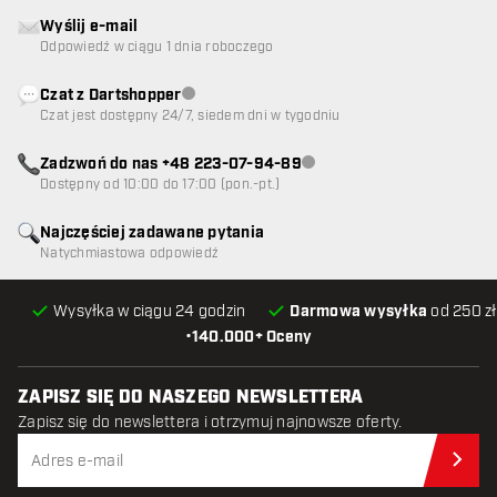
Wyślij e-mail
Odpowiedź w ciągu 1 dnia roboczego
Czat z Dartshopper
Obsługa klienta niedostępna
Czat jest dostępny 24/7, siedem dni w tygodniu
Zadzwoń do nas +48 223-07-94-89
Obsługa klienta niedostępna
Dostępny od 10:00 do 17:00 (pon.-pt.)
Najczęściej zadawane pytania
Natychmiastowa odpowiedź
Wysyłka w ciągu 24 godzin
Darmowa wysyłka
od 250 zł
•
140.000+ Oceny
ZAPISZ SIĘ DO NASZEGO NEWSLETTERA
Zapisz się do newslettera i otrzymuj najnowsze oferty.
Zap