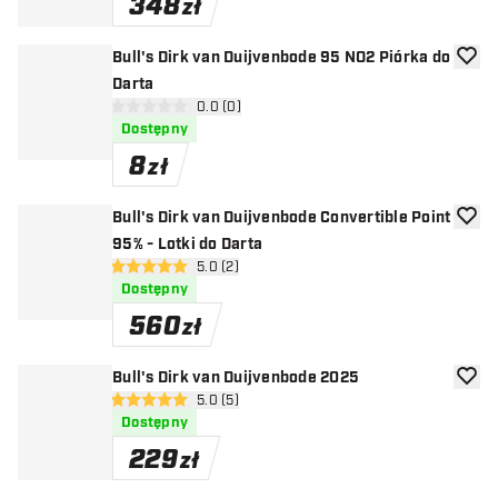
348
zł
Bull's Dirk van Duijvenbode 95 NO2 Piórka do
dodaj 
Darta
otwórz panel recenzji
0.0 (0)
0 gwiazdki oceny
Dostępny
8
zł
Bull's Dirk van Duijvenbode Convertible Point
dodaj 
95% - Lotki do Darta
otwórz panel recenzji
5.0 (2)
5 gwiazdki oceny
Dostępny
560
zł
Bull's Dirk van Duijvenbode 2025
dodaj 
otwórz panel recenzji
5.0 (5)
5 gwiazdki oceny
Dostępny
229
zł