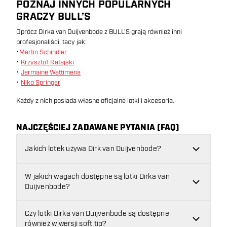
POZNAJ INNYCH POPULARNYCH
GRACZY BULL’S
Oprócz Dirka van Duijvenbode z BULL’S grają również inni
profesjonaliści, tacy jak:
•
Martin Schindler
•
Krzysztof Ratajski
•
Jermaine Wattimena
•
Niko Springer
Każdy z nich posiada własne oficjalne lotki i akcesoria.
NAJCZĘŚCIEJ ZADAWANE PYTANIA (FAQ)
Jakich lotek używa Dirk van Duijvenbode?
W jakich wagach dostępne są lotki Dirka van
Duijvenbode?
Czy lotki Dirka van Duijvenbode są dostępne
również w wersji soft tip?