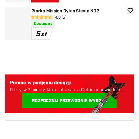
Piórka Mission Dylan Slevin NO2
dodaj 
otwórz panel recenzji
4.8 (5)
4.8 gwiazdki oceny
Dostępny
5
zł
Pomoc w podjęciu decyzji
Odkryj w 2 minuty, które lotki są dla Ciebie odpowiednie.
Zaczynajmy:
ROZPOCZNIJ PRZEWODNIK WYBORU