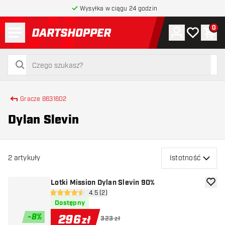
Wysyłka w ciągu 24 godzin
Menu
0
Konto
Moja lista 
Kos
powrót do strony głównej
szukaj
szukaj
Gracze 8631602
Dylan Slevin
2
artykuły
Istotność
Lotki Mission Dylan Slevin 90%
dodaj 
otwórz panel recenzji
4.5 (2)
4.5 gwiazdki oceny
Dostępny
-
8
%
296
zł
323 zł