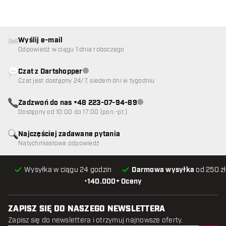
Wyślij e-mail
Odpowiedź w ciągu 1 dnia roboczego
Czat z Dartshopper
Obsługa klienta niedostępna
Czat jest dostępny 24/7, siedem dni w tygodniu
Zadzwoń do nas +48 223-07-94-89
Obsługa klienta niedostępna
Dostępny od 10:00 do 17:00 (pon.-pt.)
Najczęściej zadawane pytania
Natychmiastowa odpowiedź
Wysyłka w ciągu 24 godzin
Darmowa wysyłka
od 250 zł
•
140.000+ Oceny
ZAPISZ SIĘ DO NASZEGO NEWSLETTERA
Zapisz się do newslettera i otrzymuj najnowsze oferty.