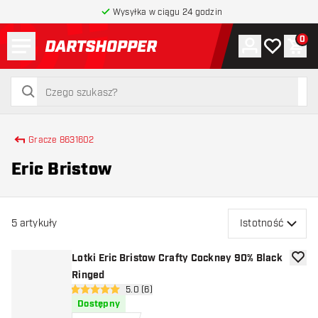
Wysyłka w ciągu 24 godzin
Menu
0
Konto
Moja lista 
Kos
powrót do strony głównej
szukaj
szukaj
Gracze 8631602
Eric Bristow
5
artykuły
Istotność
Lotki Eric Bristow Crafty Cockney 90% Black
dodaj 
Ringed
otwórz panel recenzji
5.0 (6)
5 gwiazdki oceny
Dostępny