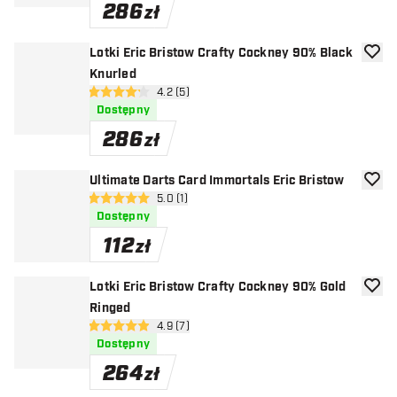
286
zł
Lotki Eric Bristow Crafty Cockney 90% Black
dodaj 
Knurled
otwórz panel recenzji
4.2 (5)
4.2 gwiazdki oceny
Dostępny
286
zł
Ultimate Darts Card Immortals Eric Bristow
dodaj 
otwórz panel recenzji
5.0 (1)
5 gwiazdki oceny
Dostępny
112
zł
Lotki Eric Bristow Crafty Cockney 90% Gold
dodaj 
Ringed
otwórz panel recenzji
4.9 (7)
4.9 gwiazdki oceny
Dostępny
264
zł