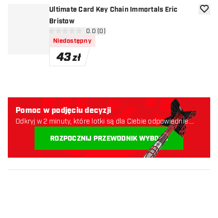
Ultimate Card Key Chain Immortals Eric
dodaj 
Bristow
otwórz panel recenzji
0.0 (0)
0 gwiazdki oceny
Niedostępny
43
zł
Pomoc w podjęciu decyzji
Odkryj w 2 minuty, które lotki są dla Ciebie odpowiednie.
Zaczynajmy:
ROZPOCZNIJ PRZEWODNIK WYBORU