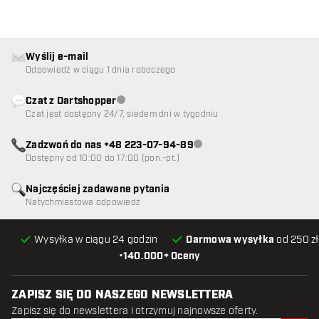
Wyślij e-mail
Odpowiedź w ciągu 1 dnia roboczego
Czat z Dartshopper
Obsługa klienta niedostępna
Czat jest dostępny 24/7, siedem dni w tygodniu
Zadzwoń do nas +48 223-07-94-89
Obsługa klienta niedostępna
Dostępny od 10:00 do 17:00 (pon.-pt.)
Najczęściej zadawane pytania
Natychmiastowa odpowiedź
Wysyłka w ciągu 24 godzin
Darmowa wysyłka
od 250 zł
•
140.000+ Oceny
ZAPISZ SIĘ DO NASZEGO NEWSLETTERA
Zapisz się do newslettera i otrzymuj najnowsze oferty.