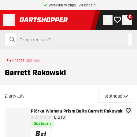
Wysyłka w ciągu 24 godzin
Menu
0
Konto
Moja lista 
Kos
powrót do strony głównej
szukaj
szukaj
Gracze 8631602
Garrett Rakowski
2
artykuły
Istotność
Piórka Winmau Prism Delta Garrett Rakowski
dodaj 
otwórz panel recenzji
0.0 (0)
0 gwiazdki oceny
Dostępny
8
zł