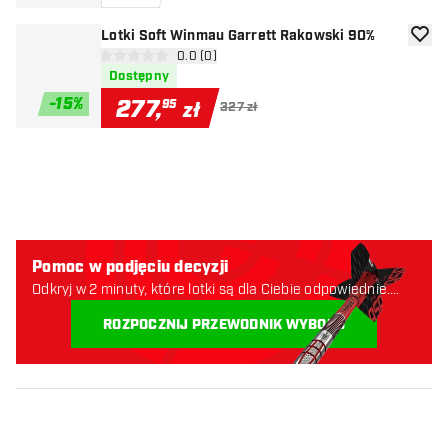
Lotki Soft Winmau Garrett Rakowski 90%
dodaj 
otwórz panel recenzji
0.0 (0)
0 gwiazdki oceny
Dostępny
-
15
%
277
,
95
zł
327 zł
Pomoc w podjęciu decyzji
Odkryj w 2 minuty, które lotki są dla Ciebie odpowiednie.
Zaczynajmy:
ROZPOCZNIJ PRZEWODNIK WYBORU